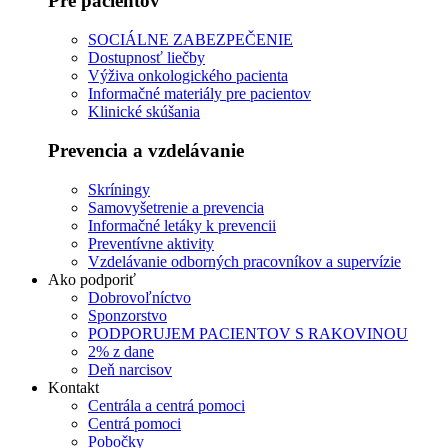
Pre pacientov
SOCIÁLNE ZABEZPEČENIE
Dostupnosť liečby
Výživa onkologického pacienta
Informačné materiály pre pacientov
Klinické skúšania
Prevencia a vzdelávanie
Skríningy
Samovyšetrenie a prevencia
Informačné letáky k prevencii
Preventívne aktivity
Vzdelávanie odborných pracovníkov a supervízie
Ako podporiť
Dobrovoľníctvo
Sponzorstvo
PODPORUJEM PACIENTOV S RAKOVINOU
2% z dane
Deň narcisov
Kontakt
Centrála a centrá pomoci
Centrá pomoci
Pobočky