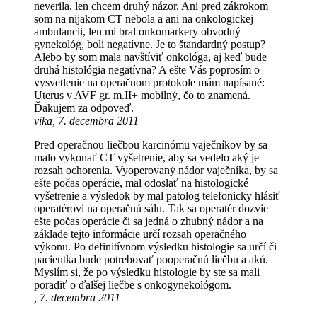
neverila, len chcem druhý názor. Ani pred zákrokom
som na nijakom CT nebola a ani na onkologickej
ambulancii, len mi bral onkomarkery obvodný
gynekológ, boli negatívne. Je to štandardný postup?
Alebo by som mala navštíviť onkológa, aj keď bude
druhá histológia negatívna? A ešte Vás poprosím o
vysvetlenie na operačnom protokole mám napísané:
Uterus v AVF gr. m.II+ mobilný, čo to znamená.
Ďakujem za odpoveď.
vika, 7. decembra 2011
Pred operačnou liečbou karcinómu vaječníkov by sa
malo vykonať CT vyšetrenie, aby sa vedelo aký je
rozsah ochorenia. Vyoperovaný nádor vaječníka, by sa
ešte počas operácie, mal odoslať na histologické
vyšetrenie a výsledok by mal patolog telefonicky hlásiť
operatérovi na operačnú sálu. Tak sa operatér dozvie
ešte počas operácie či sa jedná o zhubný nádor a na
základe tejto informácie určí rozsah operačného
výkonu. Po definitívnom výsledku histologie sa určí či
pacientka bude potrebovať pooperačnú liečbu a akú.
Myslím si, že po výsledku histologie by ste sa mali
poradiť o ďalšej liečbe s onkogynekológom.
, 7. decembra 2011