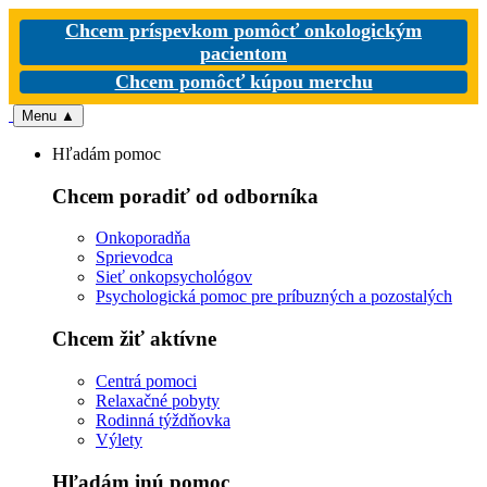
Chcem príspevkom pomôcť onkologickým
pacientom
Chcem pomôcť kúpou merchu
Menu
▲
Hľadám pomoc
Chcem poradiť od odborníka
Onkoporadňa
Sprievodca
Sieť onkopsychológov
Psychologická pomoc pre príbuzných a pozostalých
Chcem žiť aktívne
Centrá pomoci
Relaxačné pobyty
Rodinná týždňovka
Výlety
Hľadám inú pomoc