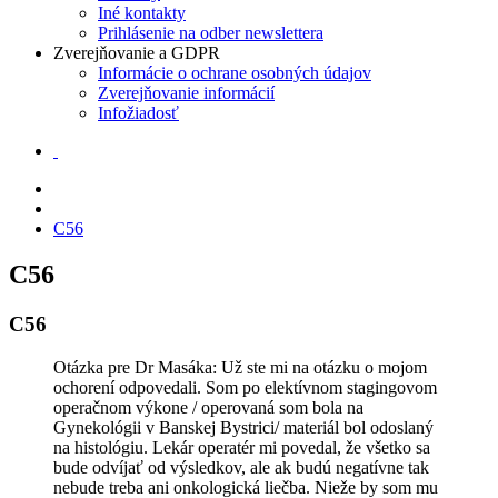
Iné kontakty
Prihlásenie na odber newslettera
Zverejňovanie a GDPR
Informácie o ochrane osobných údajov
Zverejňovanie informácií
Infožiadosť
C56
C56
C56
Otázka pre Dr Masáka: Už ste mi na otázku o mojom
ochorení odpovedali. Som po elektívnom stagingovom
operačnom výkone / operovaná som bola na
Gynekológii v Banskej Bystrici/ materiál bol odoslaný
na histológiu. Lekár operatér mi povedal, že všetko sa
bude odvíjať od výsledkov, ale ak budú negatívne tak
nebude treba ani onkologická liečba. Nieže by som mu