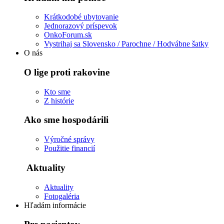
Krátkodobé ubytovanie
Jednorazový príspevok
OnkoForum.sk
Vystrihaj sa Slovensko / Parochne / Hodvábne šatky
O nás
O lige proti rakovine
Kto sme
Z histórie
Ako sme hospodárili
Výročné správy
Použitie financií
Aktuality
Aktuality
Fotogaléria
Hľadám informácie