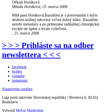
Děkuji Horáková
Milada Horáková, 25. marca 2008
Milá pani Horáková,Bazalióm je s porovnaním s iným
druhom kožnej rakoviny veľmi dobrý nález. Bazalióm
nerobí metastázy a po primerane radikálnej chirurgickej
excípii ste úplne a trvale vyliečená.
, 25. marca 2008
> > > Prihláste sa na odber
newslettera < < <
facebook
twitter
youtube
instagram
Nastavenia cookies
Liga proti rakovine Slovenskej republiky | Brestová 6, 82102
Bratislava
Vytvoril
Melon Marketing