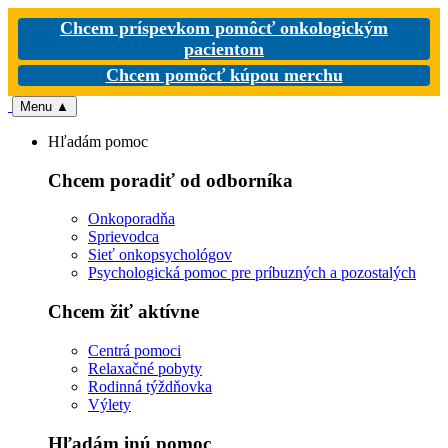
Chcem príspevkom pomôcť onkologickým
pacientom
Chcem pomôcť kúpou merchu
Menu
▲
Hľadám pomoc
Chcem poradiť od odborníka
Onkoporadňa
Sprievodca
Sieť onkopsychológov
Psychologická pomoc pre príbuzných a pozostalých
Chcem žiť aktívne
Centrá pomoci
Relaxačné pobyty
Rodinná týždňovka
Výlety
Hľadám inú pomoc