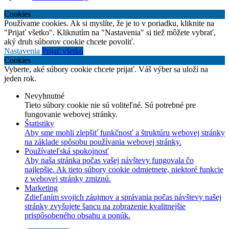
Cookies
Používame cookies. Ak si myslíte, že je to v poriadku, kliknite na
"Prijať všetko". Kliknutím na "Nastavenia" si tiež môžete vybrať,
aký druh súborov cookie chcete povoliť.
Nastavenia
Prijať všetko
Cookies
Vyberte, aké súbory cookie chcete prijať. Váš výber sa uloží na
jeden rok.
Nevyhnutné
Tieto súbory cookie nie sú voliteľné. Sú potrebné pre
fungovanie webovej stránky.
Štatistiky
Aby sme mohli zlepšiť funkčnosť a štruktúru webovej stránky
na základe spôsobu používania webovej stránky.
Používateľská spokojnosť
Aby naša stránka počas vašej návštevy fungovala čo
najlepšie. Ak tieto súbory cookie odmietnete, niektoré funkcie
z webovej stránky zmiznú.
Marketing
Zdieľaním svojich záujmov a správania počas návštevy našej
stránky zvyšujete šancu na zobrazenie kvalitnejšie
prispôsobeného obsahu a ponúk.