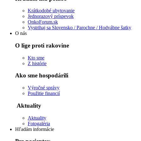
Krátkodobé ubytovanie
Jednorazový príspevok
OnkoForum.sk
Vystrihaj sa Slovensko / Parochne / Hodvábne šatky
O nás
O lige proti rakovine
Kto sme
Z histórie
Ako sme hospodárili
Výročné správy
Použitie financií
Aktuality
Aktuality
Fotogaléria
Hľadám informácie