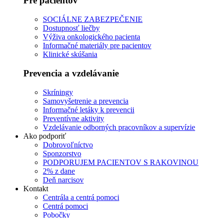
Pre pacientov
SOCIÁLNE ZABEZPEČENIE
Dostupnosť liečby
Výživa onkologického pacienta
Informačné materiály pre pacientov
Klinické skúšania
Prevencia a vzdelávanie
Skríningy
Samovyšetrenie a prevencia
Informačné letáky k prevencii
Preventívne aktivity
Vzdelávanie odborných pracovníkov a supervízie
Ako podporiť
Dobrovoľníctvo
Sponzorstvo
PODPORUJEM PACIENTOV S RAKOVINOU
2% z dane
Deň narcisov
Kontakt
Centrála a centrá pomoci
Centrá pomoci
Pobočky