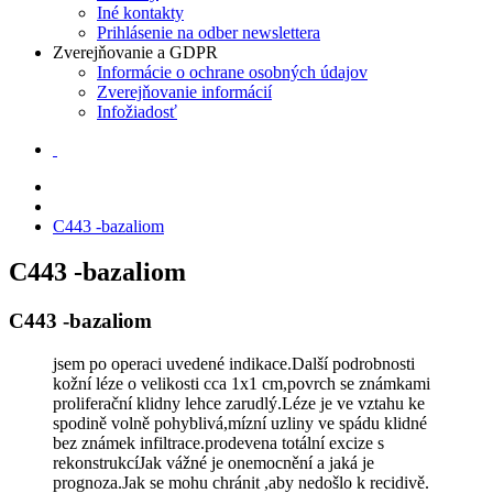
Iné kontakty
Prihlásenie na odber newslettera
Zverejňovanie a GDPR
Informácie o ochrane osobných údajov
Zverejňovanie informácií
Infožiadosť
C443 -bazaliom
C443 -bazaliom
C443 -bazaliom
jsem po operaci uvedené indikace.Další podrobnosti
kožní léze o velikosti cca 1x1 cm,povrch se známkami
proliferační klidny lehce zarudlý.Léze je ve vztahu ke
spodině volně pohyblivá,mízní uzliny ve spádu klidné
bez známek infiltrace.prodevena totální excize s
rekonstrukcíJak vážné je onemocnění a jaká je
prognoza.Jak se mohu chránit ,aby nedošlo k recidivě.