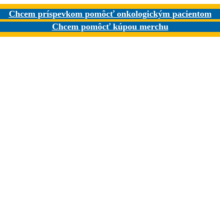
Chcem príspevkom pomôcť onkologickým pacientom
Chcem pomôcť kúpou merchu