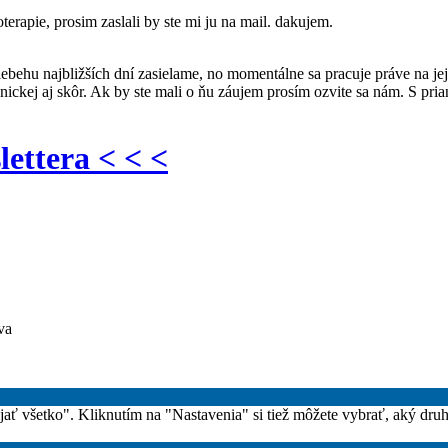
rapie, prosim zaslali by ste mi ju na mail. dakujem.
ehu najbližších dní zasielame, no momentálne sa pracuje práve na jej
ronickej aj skôr. Ak by ste mali o ňu záujem prosím ozvite sa nám. S 
lettera < < <
va
rijať všetko". Kliknutím na "Nastavenia" si tiež môžete vybrať, aký dru