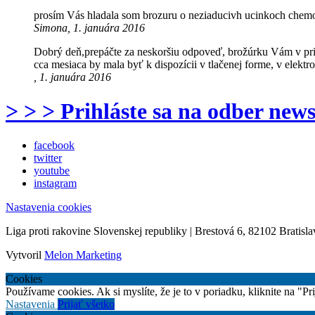
prosím Vás hladala som brozuru o neziaducivh ucinkoch chemote
Simona, 1. januára 2016
Dobrý deň,prepáčte za neskoršiu odpoveď, brožúrku Vám v prieb
cca mesiaca by mala byť k dispozícii v tlačenej forme, v elekt
, 1. januára 2016
> > > Prihláste sa na odber news
facebook
twitter
youtube
instagram
Nastavenia cookies
Liga proti rakovine Slovenskej republiky | Brestová 6, 82102 Bratisla
Vytvoril
Melon Marketing
Cookies
Používame cookies. Ak si myslíte, že je to v poriadku, kliknite na "P
Nastavenia
Prijať všetko