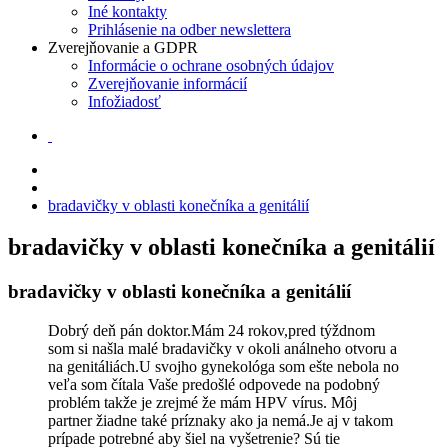
Iné kontakty
Prihlásenie na odber newslettera
Zverejňovanie a GDPR
Informácie o ochrane osobných údajov
Zverejňovanie informácií
Infožiadosť
bradavičky v oblasti konečníka a genitálií
bradavičky v oblasti konečníka a genitálií
bradavičky v oblasti konečníka a genitálií
Dobrý deň pán doktor.Mám 24 rokov,pred týždnom
som si našla malé bradavičky v okoli análneho otvoru a
na genitáliách.U svojho gynekológa som ešte nebola no
veľa som čítala Vaše predošlé odpovede na podobný
problém takže je zrejmé že mám HPV vírus. Môj
partner žiadne také príznaky ako ja nemá.Je aj v takom
prípade potrebné aby šiel na vyšetrenie? Sú tie