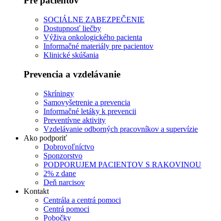
Pre pacientov
SOCIÁLNE ZABEZPEČENIE
Dostupnosť liečby
Výživa onkologického pacienta
Informačné materiály pre pacientov
Klinické skúšania
Prevencia a vzdelávanie
Skríningy
Samovyšetrenie a prevencia
Informačné letáky k prevencii
Preventívne aktivity
Vzdelávanie odborných pracovníkov a supervízie
Ako podporiť
Dobrovoľníctvo
Sponzorstvo
PODPORUJEM PACIENTOV S RAKOVINOU
2% z dane
Deň narcisov
Kontakt
Centrála a centrá pomoci
Centrá pomoci
Pobočky