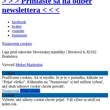
> > > Prihláste sa na odber
newslettera < < <
facebook
twitter
youtube
instagram
Nastavenia cookies
Liga proti rakovine Slovenskej republiky | Brestová 6, 82102
Bratislava
Vytvoril
Melon Marketing
Cookies
Používame cookies. Ak si myslíte, že je to v poriadku, kliknite na
"Prijať všetko". Kliknutím na "Nastavenia" si tiež môžete vybrať,
aký druh súborov cookie chcete povoliť.
Nastavenia
Prijať všetko
Cookies
Vyberte, aké súbory cookie chcete prijať. Váš výber sa uloží na
jeden rok.