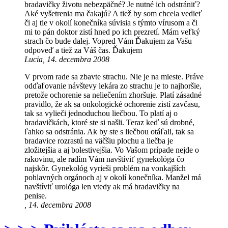
bradavičky životu nebezpäčné? Je nutné ich odstrániť?
Aké vyšetrenia ma čakajú? A tiež by som chcela vedieť
či aj tie v okolí konečníka súvisia s týmto vírusom a či
mi to pán doktor zistí hned po ich prezretí. Mám veľký
strach čo bude dalej. Vopred Vám Ďakujem za Vašu
odpoveď a tiež za Váš čas. Ďakujem
Lucia, 14. decembra 2008
V prvom rade sa zbavte strachu. Nie je na mieste. Práve
odďaľovanie návštevy lekára zo strachu je to najhoršie,
pretože ochorenie sa neliečením zhoršuje. Platí zásadné
pravidlo, že ak sa onkologické ochorenie zistí zavčasu,
tak sa vylieči jednoduchou liečbou. To platí aj o
bradavičkách, ktoré ste si našli. Teraz keď sú drobné,
ľahko sa odstránia. Ak by ste s liečbou otáľali, tak sa
bradavice rozrastú na väčšiu plochu a liečba je
zložitejšia a aj bolestivejšia. Vo Vašom prípade nejde o
rakovinu, ale radím Vám navštíviť gynekológa čo
najskôr. Gynekológ vyrieši problém na vonkajších
pohlavných orgánoch aj v okolí konečníka. Manžel má
navštíviť urológa len vtedy ak má bradavičky na
penise.
, 14. decembra 2008