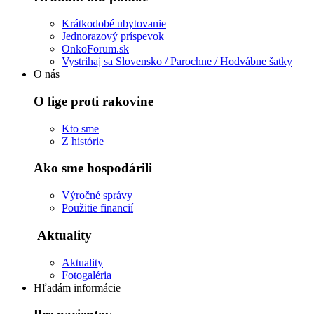
Krátkodobé ubytovanie
Jednorazový príspevok
OnkoForum.sk
Vystrihaj sa Slovensko / Parochne / Hodvábne šatky
O nás
O lige proti rakovine
Kto sme
Z histórie
Ako sme hospodárili
Výročné správy
Použitie financií
Aktuality
Aktuality
Fotogaléria
Hľadám informácie