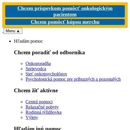
Chcem príspevkom pomôcť onkologickým
pacientom
Chcem pomôcť kúpou merchu
Menu
▲
Hľadám pomoc
Chcem poradiť od odborníka
Onkoporadňa
Sprievodca
Sieť onkopsychológov
Psychologická pomoc pre príbuzných a pozostalých
Chcem žiť aktívne
Centrá pomoci
Relaxačné pobyty
Rodinná týždňovka
Výlety
Hľadám inú pomoc