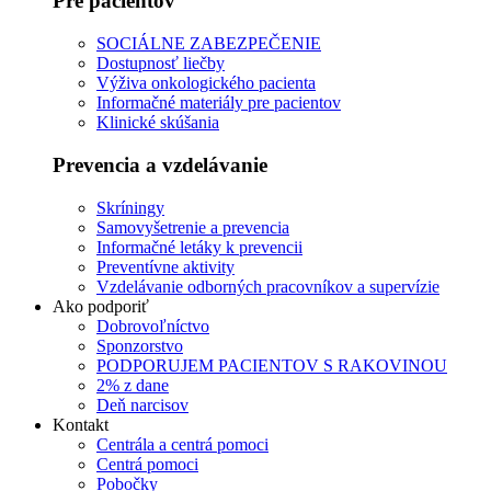
Pre pacientov
SOCIÁLNE ZABEZPEČENIE
Dostupnosť liečby
Výživa onkologického pacienta
Informačné materiály pre pacientov
Klinické skúšania
Prevencia a vzdelávanie
Skríningy
Samovyšetrenie a prevencia
Informačné letáky k prevencii
Preventívne aktivity
Vzdelávanie odborných pracovníkov a supervízie
Ako podporiť
Dobrovoľníctvo
Sponzorstvo
PODPORUJEM PACIENTOV S RAKOVINOU
2% z dane
Deň narcisov
Kontakt
Centrála a centrá pomoci
Centrá pomoci
Pobočky