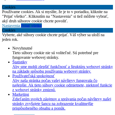
Cookies
Používame cookies. Ak si myslíte, že je to v poriadku, kliknite na
"Prijať všetko". Kliknutím na "Nastavenia" si tiež môžete vybrať,
aký druh súborov cookie chcete povoliť.
Nastavenia
Prijať všetko
Cookies
Vyberte, aké súbory cookie chcete prijať. Váš výber sa uloží na
jeden rok.
Nevyhnutné
Tieto súbory cookie nie sú voliteľné. Sú potrebné pre
fungovanie webovej stránky.
Štatistiky
Aby sme mohli zlepšiť funkčnosť a štruktúru webovej stránky
na základe spôsobu používania webovej stránky.
Používateľská spokojnosť
Aby naša stránka počas vašej návštevy fungovala čo
najlepšie. Ak tieto súbory cookie odmietnete, niektoré funkcie
z webovej stránky zmiznú.
Marketing
Zdieľaním svojich záujmov a správania počas návštevy našej
stránky zvyšujete šancu na zobrazenie kvalitnejšie
prispôsobeného obsahu a ponúk.