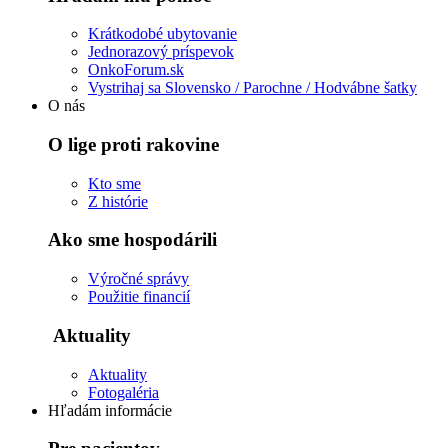
Krátkodobé ubytovanie
Jednorazový príspevok
OnkoForum.sk
Vystrihaj sa Slovensko / Parochne / Hodvábne šatky
O nás
O lige proti rakovine
Kto sme
Z histórie
Ako sme hospodárili
Výročné správy
Použitie financií
Aktuality
Aktuality
Fotogaléria
Hľadám informácie