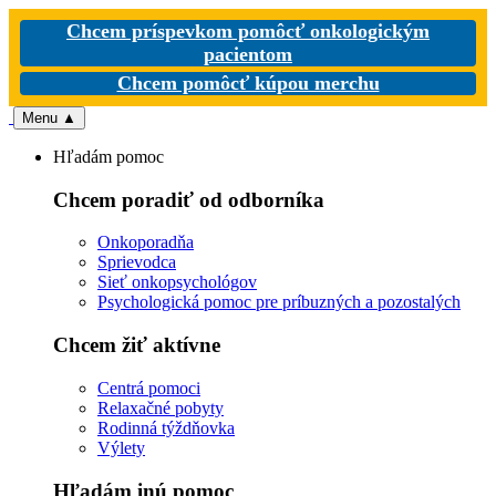
Chcem príspevkom pomôcť onkologickým
pacientom
Chcem pomôcť kúpou merchu
Menu
▲
Hľadám pomoc
Chcem poradiť od odborníka
Onkoporadňa
Sprievodca
Sieť onkopsychológov
Psychologická pomoc pre príbuzných a pozostalých
Chcem žiť aktívne
Centrá pomoci
Relaxačné pobyty
Rodinná týždňovka
Výlety
Hľadám inú pomoc