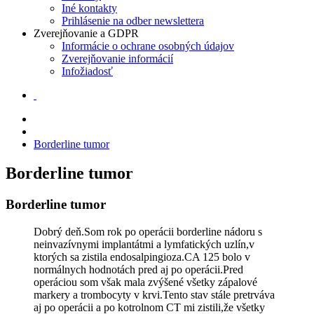
Iné kontakty
Prihlásenie na odber newslettera
Zverejňovanie a GDPR
Informácie o ochrane osobných údajov
Zverejňovanie informácií
Infožiadosť
Borderline tumor
Borderline tumor
Borderline tumor
Dobrý deň.Som rok po operácii borderline nádoru s
neinvazívnymi implantátmi a lymfatických uzlín,v
ktorých sa zistila endosalpingioza.CA 125 bolo v
normálnych hodnotách pred aj po operácii.Pred
operáciou som však mala zvýšené všetky zápalové
markery a trombocyty v krvi.Tento stav stále pretrváva
aj po operácii a po kotrolnom CT mi zistili,že všetky