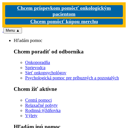
Chcem príspevkom pomôcť onkologickým
pacientom
Chcem pomôcť kúpou merchu
Menu
▲
Hľadám pomoc
Chcem poradiť od odborníka
Onkoporadňa
Sprievodca
Sieť onkopsychológov
Psychologická pomoc pre príbuzných a pozostalých
Chcem žiť aktívne
Centrá pomoci
Relaxačné pobyty
Rodinná týždňovka
Výlety
Hľadám inú pomoc