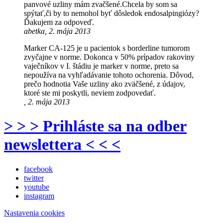
panvové uzliny mám zvačšené.Chcela by som sa
spýtať,či by to nemohol byť dôsledok endosalpingiózy?
Ďakujem za odpoveď.
abetka, 2. mája 2013
Marker CA-125 je u pacientok s borderline tumorom
zvyčajne v norme. Dokonca v 50% prípadov rakoviny
vaječníkov v I. štádiu je marker v norme, preto sa
nepoužíva na vyhľadávanie tohoto ochorenia. Dôvod,
prečo hodnotia Vaše uzliny ako zväčšené, z údajov,
ktoré ste mi poskytli, neviem zodpovedať.
, 2. mája 2013
> > > Prihláste sa na odber
newslettera < < <
facebook
twitter
youtube
instagram
Nastavenia cookies