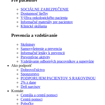
Pre pacientov
SOCIÁLNE ZABEZPEČENIE
Dostupnosť liečby
Výživa onkologického pacienta
Informačné materiály pre pacientov
Klinické skúšania
Prevencia a vzdelávanie
Skríningy
Samovyšetrenie a prevencia
Informačné letáky k prevencii
Preventívne aktivity
Vzdelávanie odborných pracovníkov a supervízie
Ako podporiť
Dobrovoľníctvo
Sponzorstvo
PODPORUJEM PACIENTOV S RAKOVINOU
2% z dane
Deň narcisov
Kontakt
Centrála a centrá pomoci
Centrá pomoci
Pobočky