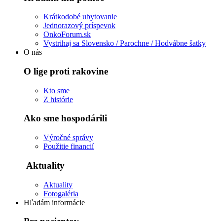
Krátkodobé ubytovanie
Jednorazový príspevok
OnkoForum.sk
Vystrihaj sa Slovensko / Parochne / Hodvábne šatky
O nás
O lige proti rakovine
Kto sme
Z histórie
Ako sme hospodárili
Výročné správy
Použitie financií
Aktuality
Aktuality
Fotogaléria
Hľadám informácie