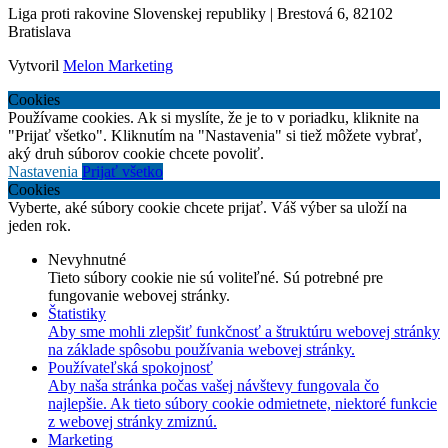
Liga proti rakovine Slovenskej republiky | Brestová 6, 82102
Bratislava
Vytvoril
Melon Marketing
Cookies
Používame cookies. Ak si myslíte, že je to v poriadku, kliknite na
"Prijať všetko". Kliknutím na "Nastavenia" si tiež môžete vybrať,
aký druh súborov cookie chcete povoliť.
Nastavenia
Prijať všetko
Cookies
Vyberte, aké súbory cookie chcete prijať. Váš výber sa uloží na
jeden rok.
Nevyhnutné
Tieto súbory cookie nie sú voliteľné. Sú potrebné pre
fungovanie webovej stránky.
Štatistiky
Aby sme mohli zlepšiť funkčnosť a štruktúru webovej stránky
na základe spôsobu používania webovej stránky.
Používateľská spokojnosť
Aby naša stránka počas vašej návštevy fungovala čo
najlepšie. Ak tieto súbory cookie odmietnete, niektoré funkcie
z webovej stránky zmiznú.
Marketing