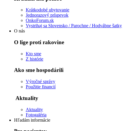
Krátkodobé ubytovanie
Jednorazový príspevok
OnkoForum.sk
Vystrihaj sa Slovensko / Parochne / Hodvábne šatky
O nás
O lige proti rakovine
Kto sme
Z histórie
Ako sme hospodárili
Výročné správy
Použitie financií
Aktuality
Aktuality
Fotogaléria
Hľadám informácie