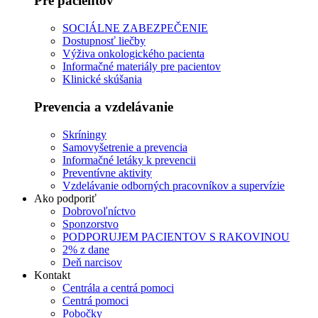
Pre pacientov
SOCIÁLNE ZABEZPEČENIE
Dostupnosť liečby
Výživa onkologického pacienta
Informačné materiály pre pacientov
Klinické skúšania
Prevencia a vzdelávanie
Skríningy
Samovyšetrenie a prevencia
Informačné letáky k prevencii
Preventívne aktivity
Vzdelávanie odborných pracovníkov a supervízie
Ako podporiť
Dobrovoľníctvo
Sponzorstvo
PODPORUJEM PACIENTOV S RAKOVINOU
2% z dane
Deň narcisov
Kontakt
Centrála a centrá pomoci
Centrá pomoci
Pobočky