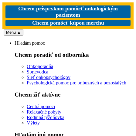
Chcem príspevkom pomôcť onkologickým
pacientom
Chcem pomôcť kúpou merchu
Menu
▲
Hľadám pomoc
Chcem poradiť od odborníka
Onkoporadňa
Sprievodca
Sieť onkopsychológov
Psychologická pomoc pre príbuzných a pozostalých
Chcem žiť aktívne
Centrá pomoci
Relaxačné pobyty
Rodinná týždňovka
Výlety
Hľadám inú pomoc