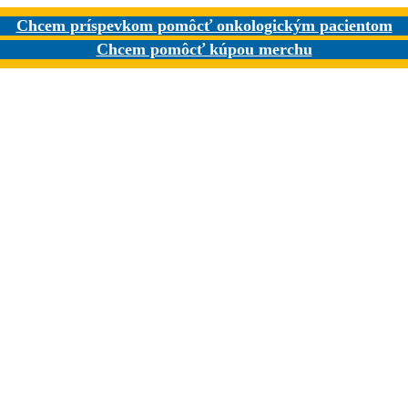
Chcem príspevkom pomôcť onkologickým pacientom
Chcem pomôcť kúpou merchu