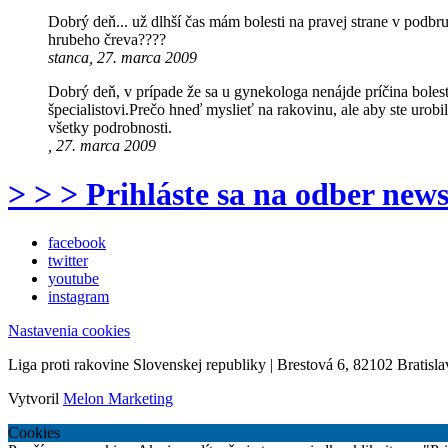
Dobrý deň... už dlhší čas mám bolesti na pravej strane v podb
hrubeho čreva????
stanca, 27. marca 2009
Dobrý deň, v prípade že sa u gynekologa nenájde príčina bolest
špecialistovi.Prečo hneď myslieť na rakovinu, ale aby ste urob
všetky podrobnosti.
, 27. marca 2009
> > > Prihláste sa na odber news
facebook
twitter
youtube
instagram
Nastavenia cookies
Liga proti rakovine Slovenskej republiky | Brestová 6, 82102 Bratisla
Vytvoril
Melon Marketing
Cookies