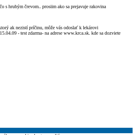
ečo s hrubým črevom.. prosiim ako sa prejavuje rakovina
orý ak nezistí príčinu, môže vás odoslať k lekárovi
 15.04.09 - test zdarma- na adrese www.krca.sk. kde sa dozviete