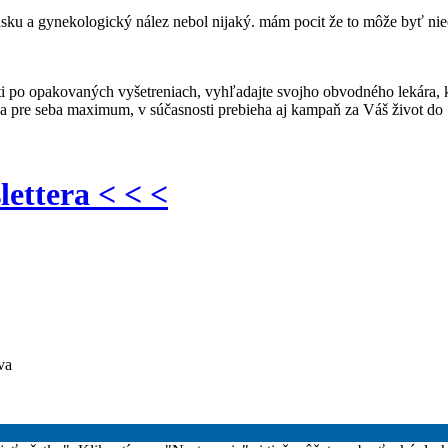
rusku a gynekologický nález nebol nijaký. mám pocit že to môže byť ni
i po opakovaných vyšetreniach, vyhľadajte svojho obvodného lekára, kt
ila pre seba maximum, v súčasnosti prebieha aj kampaň za Váš život do
lettera < < <
va