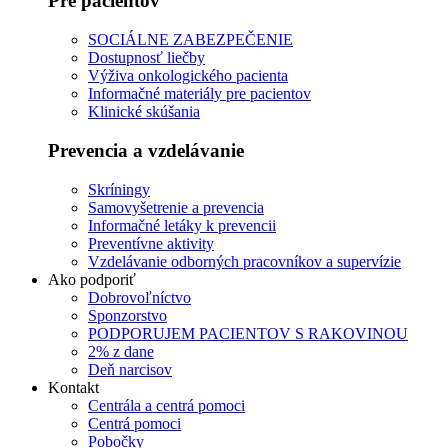
Pre pacientov
SOCIÁLNE ZABEZPEČENIE
Dostupnosť liečby
Výživa onkologického pacienta
Informačné materiály pre pacientov
Klinické skúšania
Prevencia a vzdelávanie
Skríningy
Samovyšetrenie a prevencia
Informačné letáky k prevencii
Preventívne aktivity
Vzdelávanie odborných pracovníkov a supervízie
Ako podporiť
Dobrovoľníctvo
Sponzorstvo
PODPORUJEM PACIENTOV S RAKOVINOU
2% z dane
Deň narcisov
Kontakt
Centrála a centrá pomoci
Centrá pomoci
Pobočky