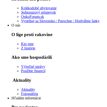
Krátkodobé ubytovanie
Jednorazový príspevok
OnkoForum.sk
Vystrihaj sa Slovensko / Parochne / Hodvábne šatky
O nás
O lige proti rakovine
Kto sme
Z histórie
Ako sme hospodárili
Výročné správy
Použitie financií
Aktuality
Aktuality
Fotogaléria
Hľadám informácie