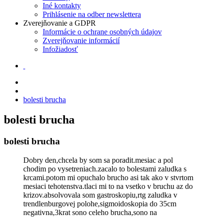
Iné kontakty
Prihlásenie na odber newslettera
Zverejňovanie a GDPR
Informácie o ochrane osobných údajov
Zverejňovanie informácií
Infožiadosť
bolesti brucha
bolesti brucha
bolesti brucha
Dobry den,chcela by som sa poradit.mesiac a pol
chodim po vysetreniach.zacalo to bolestami zaludka s
krcami.potom mi opuchalo brucho asi tak ako v stvrtom
mesiaci tehotenstva.tlaci mi to na vsetko v bruchu az do
krizov.absolvovala som gastroskopiu,rtg zaludka v
trendlenburgovej polohe,sigmoidoskopia do 35cm
negativna,3krat sono celeho brucha,sono na