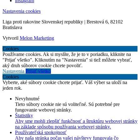
instagram
Nastavenia cookies
Liga proti rakovine Slovenskej republiky | Brestová 6, 82102
Bratislava
Vytvoril
Melon Marketing
Cookies
Používame cookies. Ak si myslíte, že je to v poriadku, kliknite na
"Prijať všetko". Kliknutím na "Nastavenia" si tiež môžete vybrať,
aký druh súborov cookie chcete povoliť.
Nastavenia
Prijať všetko
Cookies
Vyberte, aké súbory cookie chcete prijať. Váš výber sa uloží na
jeden rok.
Nevyhnutné
Tieto súbory cookie nie sú voliteľné. Sú potrebné pre
fungovanie webovej stránky.
Štatistiky
Aby sme mohli zlepšiť funkčnosť a štruktúru webovej stránky
na základe spôsobu používania webovej stránky.
Používateľská spokojnosť
Aby naša stránka počas vašej návštevy fungovala čo