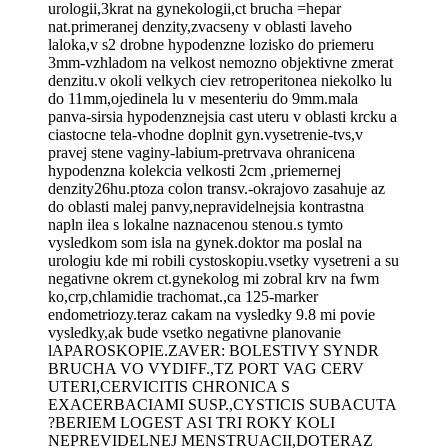
urologii,3krat na gynekologii,ct brucha =hepar
nat.primeranej denzity,zvacseny v oblasti laveho
laloka,v s2 drobne hypodenzne lozisko do priemeru
3mm-vzhladom na velkost nemozno objektivne zmerat
denzitu.v okoli velkych ciev retroperitonea niekolko lu
do 11mm,ojedinela lu v mesenteriu do 9mm.mala
panva-sirsia hypodenznejsia cast uteru v oblasti krcku a
ciastocne tela-vhodne doplnit gyn.vysetrenie-tvs,v
pravej stene vaginy-labium-pretrvava ohranicena
hypodenzna kolekcia velkosti 2cm ,priemernej
denzity26hu.ptoza colon transv.-okrajovo zasahuje az
do oblasti malej panvy,nepravidelnejsia kontrastna
napln ilea s lokalne naznacenou stenou.s tymto
vysledkom som isla na gynek.doktor ma poslal na
urologiu kde mi robili cystoskopiu.vsetky vysetreni a su
negativne okrem ct.gynekolog mi zobral krv na fwm
ko,crp,chlamidie trachomat.,ca 125-marker
endometriozy.teraz cakam na vysledky 9.8 mi povie
vysledky,ak bude vsetko negativne planovanie
lAPAROSKOPIE.ZAVER: BOLESTIVY SYNDR
BRUCHA VO VYDIFF.,TZ PORT VAG CERV
UTERI,CERVICITIS CHRONICA S
EXACERBACIAMI SUSP.,CYSTICIS SUBACUTA
?BERIEM LOGEST ASI TRI ROKY KOLI
NEPREVIDELNEJ MENSTRUACII,DOTERAZ