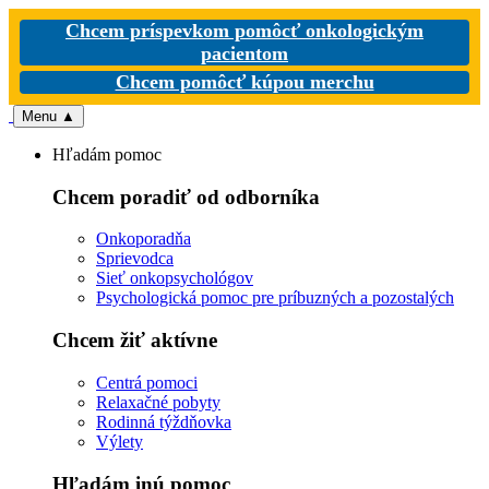
Chcem príspevkom pomôcť onkologickým
pacientom
Chcem pomôcť kúpou merchu
Menu
▲
Hľadám pomoc
Chcem poradiť od odborníka
Onkoporadňa
Sprievodca
Sieť onkopsychológov
Psychologická pomoc pre príbuzných a pozostalých
Chcem žiť aktívne
Centrá pomoci
Relaxačné pobyty
Rodinná týždňovka
Výlety
Hľadám inú pomoc