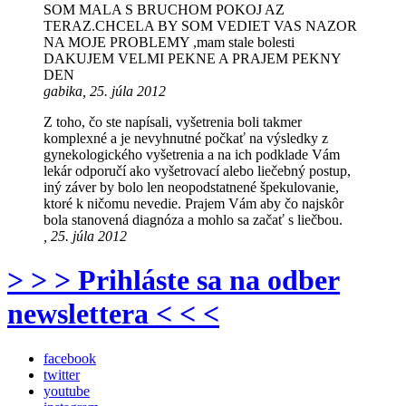
SOM MALA S BRUCHOM POKOJ AZ
TERAZ.CHCELA BY SOM VEDIET VAS NAZOR
NA MOJE PROBLEMY ,mam stale bolesti
DAKUJEM VELMI PEKNE A PRAJEM PEKNY
DEN
gabika, 25. júla 2012
Z toho, čo ste napísali, vyšetrenia boli takmer
komplexné a je nevyhnutné počkať na výsledky z
gynekologického vyšetrenia a na ich podklade Vám
lekár odporučí ako vyšetrovací alebo liečebný postup,
iný záver by bolo len neopodstatnené špekulovanie,
ktoré k ničomu nevedie. Prajem Vám aby čo najskôr
bola stanovená diagnóza a mohlo sa začať s liečbou.
, 25. júla 2012
> > > Prihláste sa na odber
newslettera < < <
facebook
twitter
youtube