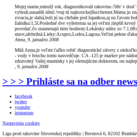
Mojej mame,minulý rok, diagnostikovali rakovinu /58r/ v dosť
vybrali,nasadili silnú /vraj tú najtoxickejšiu/chemot.Mama ju z
zvracia,je slabá,boli jú na chrbáte pod lopatkou,aj na ľavom boku
žalúdka:1,5l.Posledné dve vyšetrenia sa jej veľmi zlepšil krv
povedať,čo znamenajú tieto hodnoty:Lekársky nález zo 7.1
stave,afebrilná.Lieky:Acupro,Lodos,Lagosa.Veľmi pekne ďaku
Anna, 9. januára 2008
Milá Anna,je veľmi ťažko robiť diagnostické závery z niekoľko 
- vody v bruchu tomu nasvedčuje. CA -125 je marker pre nádor
zdravotný Vašej maminky s jej ošetrujúcim doktorom, on najlep
, 9. januára 2008
> > > Prihláste sa na odber news
facebook
twitter
youtube
instagram
Nastavenia cookies
Liga proti rakovine Slovenskej republiky | Brestová 6, 82102 Bratisla