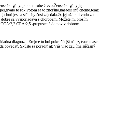
ženské orgány, potom hrubé črevo.Ženské orgány jej
er,trvalo to rok.Potom sa to zhoršilo,nasadili inú chemo,teraz
 chutí jesť a stále by čosi zajedala.2x jej už brali vodu zo
á,a dobre sa vysporiadava s chorobami.Môžete mi prosím
7 SCCA:2,2 CEA:2,5 -prepustená domov v dobrom
ladná diagnóza. Zrejme to bol pokročilejší nález, tvorba ascitu
dá povedať. Skúste sa poradiť ak Vás viac zaujíma súčasný