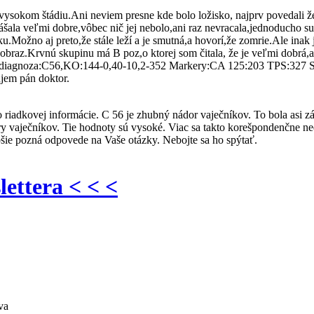
 vysokom štádiu.Ani neviem presne kde bolo ložisko, najprv povedali 
nášala veľmi dobre,vôbec nič jej nebolo,ani raz nevracala,jednoducho sup
.Možno aj preto,že stále leží a je smutná,a hovorí,že zomrie.Ale inak jej
ný obraz.Krvnú skupinu má B poz,o ktorej som čitala, že je veľmi dobr
.08:diagnoza:C56,KO:144-0,40-10,2-352 Markery:CA 125:203 TPS:32
jem pán doktor.
riadkovej informácie. C 56 je zhubný nádor vaječníkov. To bola asi zák
y vaječníkov. Tie hodnoty sú vysoké. Viac sa takto korešpondenčne ne
šie pozná odpovede na Vaše otázky. Nebojte sa ho spýtať.
lettera < < <
va