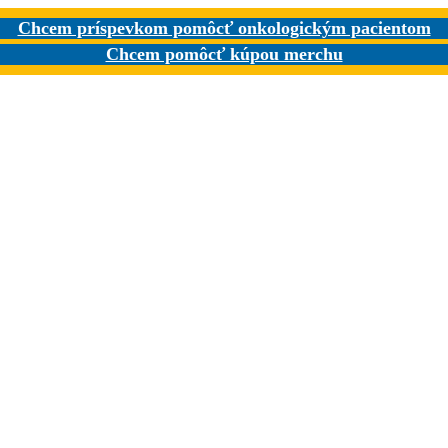
Chcem príspevkom pomôcť onkologickým pacientom
Chcem pomôcť kúpou merchu