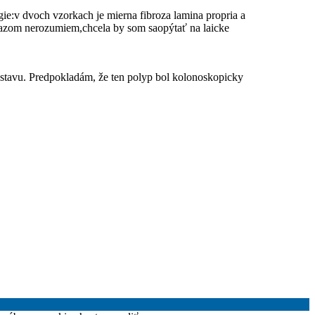
logie:v dvoch vzorkach je mierna fibroza lamina propria a
razom nerozumiem,chcela by som saopýtať na laicke
 stavu. Predpokladám, že ten polyp bol kolonoskopicky