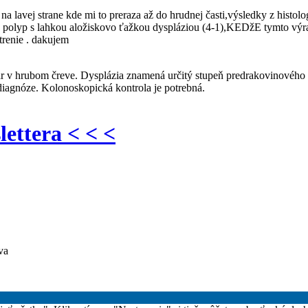
o na lavej strane kde mi to preraza až do hrudnej časti,výsledky z histo
ny polyp s lahkou aložiskovo ťažkou dyspláziou (4-1),KEDžE tymto vý
renie . dakujem
ar v hrubom čreve. Dysplázia znamená určitý stupeň predrakovinového
 diagnóze. Kolonoskopická kontrola je potrebná.
lettera < < <
va