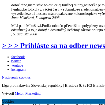
dobré ráno,mám stále bolesti celej brušnej dutiny,najhoršie je t
lymfaticke folikuly z väčšej časti v submukoze a adenomatoz
vysvetlenie,o tri mesiace mám opakované kolonoskopicke vyšet
Jana Mikušová, 5. augusta 2008
Milá pani Mikušová.Podľa toho čo píšete išlo o polypózny útv
odstránený a to je dobrý a dostatočný liečebný zákrok pri tejto
, 5. augusta 2008
> > > Prihláste sa na odber news
facebook
twitter
youtube
instagram
Nastavenia cookies
Liga proti rakovine Slovenskej republiky | Brestová 6, 82102 Bratisla
Vytvoril
Melon Marketing
Cookies