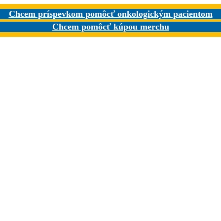
Chcem príspevkom pomôcť onkologickým pacientom
Chcem pomôcť kúpou merchu