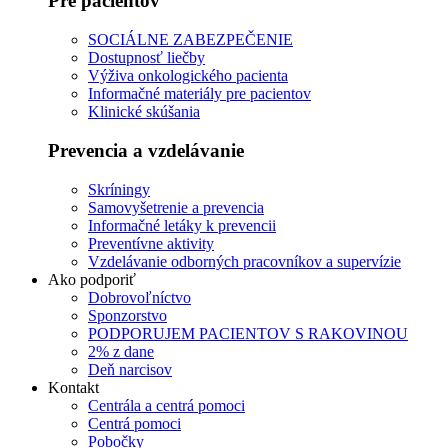
Pre pacientov
SOCIÁLNE ZABEZPEČENIE
Dostupnosť liečby
Výživa onkologického pacienta
Informačné materiály pre pacientov
Klinické skúšania
Prevencia a vzdelávanie
Skríningy
Samovyšetrenie a prevencia
Informačné letáky k prevencii
Preventívne aktivity
Vzdelávanie odborných pracovníkov a supervízie
Ako podporiť
Dobrovoľníctvo
Sponzorstvo
PODPORUJEM PACIENTOV S RAKOVINOU
2% z dane
Deň narcisov
Kontakt
Centrála a centrá pomoci
Centrá pomoci
Pobočky