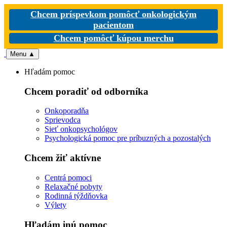
Chcem príspevkom pomôcť onkologickým
pacientom
Chcem pomôcť kúpou merchu
Menu
▲
Hľadám pomoc
Chcem poradiť od odborníka
Onkoporadňa
Sprievodca
Sieť onkopsychológov
Psychologická pomoc pre príbuzných a pozostalých
Chcem žiť aktívne
Centrá pomoci
Relaxačné pobyty
Rodinná týždňovka
Výlety
Hľadám inú pomoc