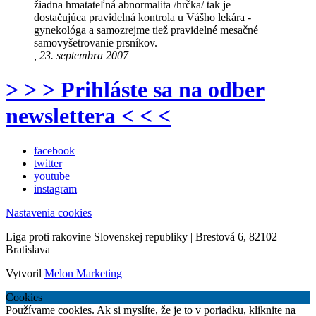
žiadna hmatateľná abnormalita /hrčka/ tak je
dostačujúca pravidelná kontrola u Vášho lekára -
gynekológa a samozrejme tiež pravidelné mesačné
samovyšetrovanie prsníkov.
, 23. septembra 2007
> > > Prihláste sa na odber
newslettera < < <
facebook
twitter
youtube
instagram
Nastavenia cookies
Liga proti rakovine Slovenskej republiky | Brestová 6, 82102
Bratislava
Vytvoril
Melon Marketing
Cookies
Používame cookies. Ak si myslíte, že je to v poriadku, kliknite na