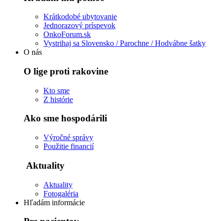
Krátkodobé ubytovanie
Jednorazový príspevok
OnkoForum.sk
Vystrihaj sa Slovensko / Parochne / Hodvábne šatky
O nás
O lige proti rakovine
Kto sme
Z histórie
Ako sme hospodárili
Výročné správy
Použitie financií
Aktuality
Aktuality
Fotogaléria
Hľadám informácie