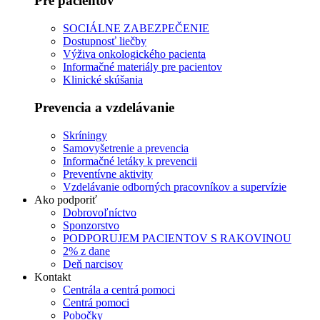
Pre pacientov
SOCIÁLNE ZABEZPEČENIE
Dostupnosť liečby
Výživa onkologického pacienta
Informačné materiály pre pacientov
Klinické skúšania
Prevencia a vzdelávanie
Skríningy
Samovyšetrenie a prevencia
Informačné letáky k prevencii
Preventívne aktivity
Vzdelávanie odborných pracovníkov a supervízie
Ako podporiť
Dobrovoľníctvo
Sponzorstvo
PODPORUJEM PACIENTOV S RAKOVINOU
2% z dane
Deň narcisov
Kontakt
Centrála a centrá pomoci
Centrá pomoci
Pobočky