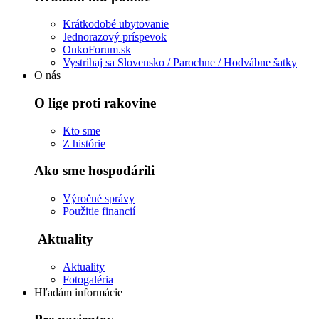
Krátkodobé ubytovanie
Jednorazový príspevok
OnkoForum.sk
Vystrihaj sa Slovensko / Parochne / Hodvábne šatky
O nás
O lige proti rakovine
Kto sme
Z histórie
Ako sme hospodárili
Výročné správy
Použitie financií
Aktuality
Aktuality
Fotogaléria
Hľadám informácie