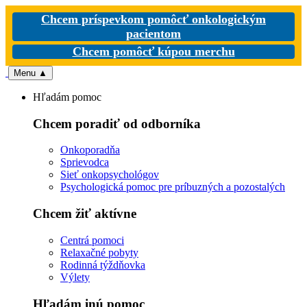
Chcem príspevkom pomôcť onkologickým
pacientom
Chcem pomôcť kúpou merchu
Menu
▲
Hľadám pomoc
Chcem poradiť od odborníka
Onkoporadňa
Sprievodca
Sieť onkopsychológov
Psychologická pomoc pre príbuzných a pozostalých
Chcem žiť aktívne
Centrá pomoci
Relaxačné pobyty
Rodinná týždňovka
Výlety
Hľadám inú pomoc