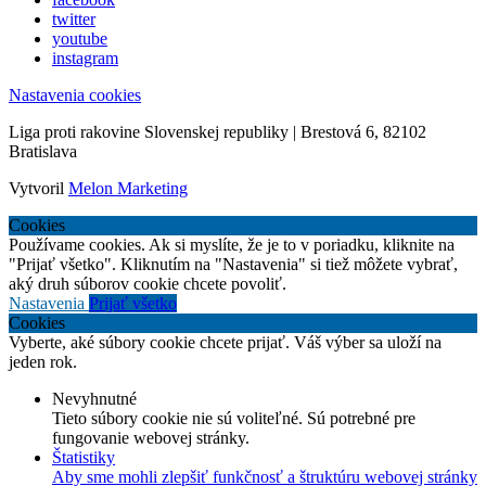
twitter
youtube
instagram
Nastavenia cookies
Liga proti rakovine Slovenskej republiky | Brestová 6, 82102
Bratislava
Vytvoril
Melon Marketing
Cookies
Používame cookies. Ak si myslíte, že je to v poriadku, kliknite na
"Prijať všetko". Kliknutím na "Nastavenia" si tiež môžete vybrať,
aký druh súborov cookie chcete povoliť.
Nastavenia
Prijať všetko
Cookies
Vyberte, aké súbory cookie chcete prijať. Váš výber sa uloží na
jeden rok.
Nevyhnutné
Tieto súbory cookie nie sú voliteľné. Sú potrebné pre
fungovanie webovej stránky.
Štatistiky
Aby sme mohli zlepšiť funkčnosť a štruktúru webovej stránky