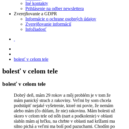
Iné kontakty
Prihlásenie na odber newslettera
Zverejňovanie a GDPR
Informácie o ochrane osobných údajov
Zverejňovanie informácií
Infožiadosť
bolesť v celom tele
bolesť v celom tele
bolesť v celom tele
Dobrý deň, mám 29 rokov a môj problém je v tom že
mám panický strach z rakoviny. Veľmi by som chcela
podstúpiť nejaké vyšetrenie, ktoré mi povie, že nemám
alebo mám (čo dúfam, že nie) rakovinu. Mám bolesti už
skoro v celom tele od nôh (nart a podkolenie) v oblasti
slabín mám aj hrčku, na chrbte v oblasti nad krížami ma
silno pichá a veľmi ma bolí pod pazuchami. Chodím po