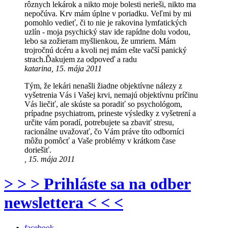
rôznych lekárok a nikto moje bolesti nerieši, nikto ma
nepočúva. Krv mám úplne v poriadku. Veľmi by mi
pomohlo vedieť, či to nie je rakovina lymfatických
uzlín - moja psychický stav ide rapídne dolu vodou,
lebo sa zožieram myšlienkou, že umriem. Mám
trojročnú dcéru a kvoli nej mám ešte vačší panický
strach.Ďakujem za odpoveď a radu
katarina, 15. mája 2011
Tým, že lekári nenašli žiadne objektívne nálezy z
vyšetrenia Vás i Vašej krvi, nemajú objektívnu príčinu
Vás liečiť, ale skúste sa poradiť so psychológom,
prípadne psychiatrom, prineste výsledky z vyšetrení a
určite vám poradí, potrebujete sa zbaviť stresu,
racionálne uvažovať, čo Vám práve títo odborníci
môžu pomôcť a Vaše problémy v krátkom čase
doriešiť.
, 15. mája 2011
> > > Prihláste sa na odber
newslettera < < <
facebook