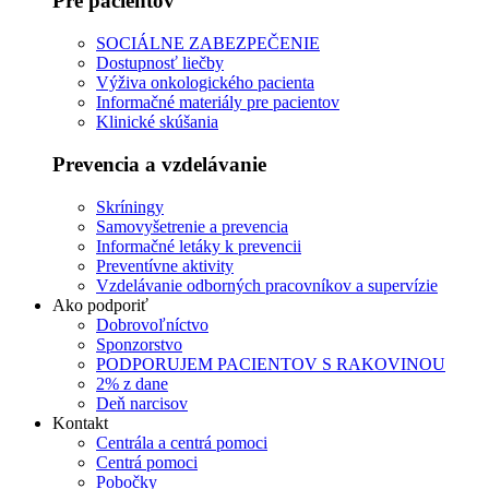
Pre pacientov
SOCIÁLNE ZABEZPEČENIE
Dostupnosť liečby
Výživa onkologického pacienta
Informačné materiály pre pacientov
Klinické skúšania
Prevencia a vzdelávanie
Skríningy
Samovyšetrenie a prevencia
Informačné letáky k prevencii
Preventívne aktivity
Vzdelávanie odborných pracovníkov a supervízie
Ako podporiť
Dobrovoľníctvo
Sponzorstvo
PODPORUJEM PACIENTOV S RAKOVINOU
2% z dane
Deň narcisov
Kontakt
Centrála a centrá pomoci
Centrá pomoci
Pobočky