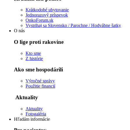
Krátkodobé ubytovanie
Jednorazový príspevok
OnkoForum.sk
Vystrihaj sa Slovensko / Parochne / Hodvábne šatky
O nás
O lige proti rakovine
Kto sme
Z histórie
Ako sme hospodárili
Výročné správy
Použitie financií
Aktuality
Aktuality
Fotogaléria
Hľadám informácie