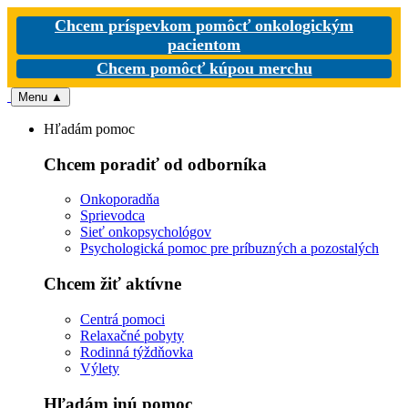
Chcem príspevkom pomôcť onkologickým
pacientom
Chcem pomôcť kúpou merchu
Menu
▲
Hľadám pomoc
Chcem poradiť od odborníka
Onkoporadňa
Sprievodca
Sieť onkopsychológov
Psychologická pomoc pre príbuzných a pozostalých
Chcem žiť aktívne
Centrá pomoci
Relaxačné pobyty
Rodinná týždňovka
Výlety
Hľadám inú pomoc