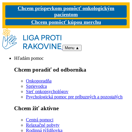
Chcem príspevkom pomôcť onkologickým
pacientom
Chcem pomôcť kúpou merchu
Menu
▲
Hľadám pomoc
Chcem poradiť od odborníka
Onkoporadňa
Sprievodca
Sieť onkopsychológov
Psychologická pomoc pre príbuzných a pozostalých
Chcem žiť aktívne
Centrá pomoci
Relaxačné pobyty
Rodinná týždňovka