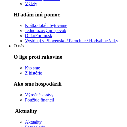
Výlety
Hľadám inú pomoc
Krátkodobé ubytovanie
Jednorazový príspevok
OnkoForum.sk
Vystrihaj sa Slovensko / Parochne / Hodvábne šatky
O nás
O lige proti rakovine
Kto sme
Z histórie
Ako sme hospodárili
Výročné správy
Použitie financií
Aktuality
Aktuality