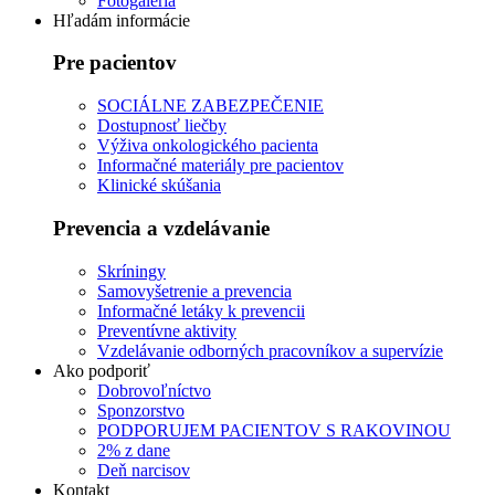
Fotogaléria
Hľadám informácie
Pre pacientov
SOCIÁLNE ZABEZPEČENIE
Dostupnosť liečby
Výživa onkologického pacienta
Informačné materiály pre pacientov
Klinické skúšania
Prevencia a vzdelávanie
Skríningy
Samovyšetrenie a prevencia
Informačné letáky k prevencii
Preventívne aktivity
Vzdelávanie odborných pracovníkov a supervízie
Ako podporiť
Dobrovoľníctvo
Sponzorstvo
PODPORUJEM PACIENTOV S RAKOVINOU
2% z dane
Deň narcisov
Kontakt