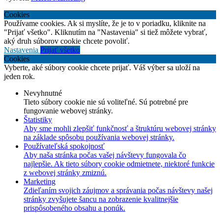
Cookies
Používame cookies. Ak si myslíte, že je to v poriadku, kliknite na
"Prijať všetko". Kliknutím na "Nastavenia" si tiež môžete vybrať,
aký druh súborov cookie chcete povoliť.
Nastavenia
Prijať všetko
Cookies
Vyberte, aké súbory cookie chcete prijať. Váš výber sa uloží na
jeden rok.
Nevyhnutné
Tieto súbory cookie nie sú voliteľné. Sú potrebné pre
fungovanie webovej stránky.
Štatistiky
Aby sme mohli zlepšiť funkčnosť a štruktúru webovej stránky
na základe spôsobu používania webovej stránky.
Používateľská spokojnosť
Aby naša stránka počas vašej návštevy fungovala čo
najlepšie. Ak tieto súbory cookie odmietnete, niektoré funkcie
z webovej stránky zmiznú.
Marketing
Zdieľaním svojich záujmov a správania počas návštevy našej
stránky zvyšujete šancu na zobrazenie kvalitnejšie
prispôsobeného obsahu a ponúk.