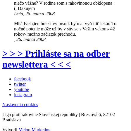
niečo vážne? V rodine som s rakovinonou obklopena :
(. Dakujem
Iveta, 26. marca 2008
Milá Iveta,ten bolestivý prsník by mal vyšetriť lekár. To
nočné potenie môže už by v súvise s Vašim vekom- 42
rokov- možno začiatok prechodu.
, 26. marca 2008
> > > Prihláste sa na odber
newslettera < < <
facebook
twitter
youtube
instagram
Nastavenia cookies
Liga proti rakovine Slovenskej republiky | Brestová 6, 82102
Bratislava
Vytvoril
Melon Marketing