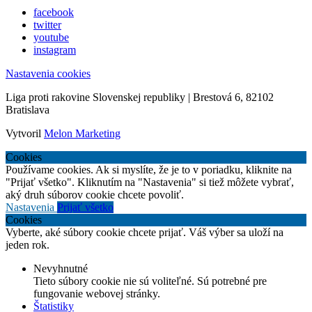
facebook
twitter
youtube
instagram
Nastavenia cookies
Liga proti rakovine Slovenskej republiky | Brestová 6, 82102
Bratislava
Vytvoril
Melon Marketing
Cookies
Používame cookies. Ak si myslíte, že je to v poriadku, kliknite na
"Prijať všetko". Kliknutím na "Nastavenia" si tiež môžete vybrať,
aký druh súborov cookie chcete povoliť.
Nastavenia
Prijať všetko
Cookies
Vyberte, aké súbory cookie chcete prijať. Váš výber sa uloží na
jeden rok.
Nevyhnutné
Tieto súbory cookie nie sú voliteľné. Sú potrebné pre
fungovanie webovej stránky.
Štatistiky