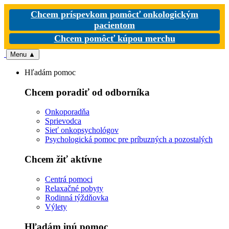
Chcem príspevkom pomôcť onkologickým
pacientom
Chcem pomôcť kúpou merchu
Menu
▲
Hľadám pomoc
Chcem poradiť od odborníka
Onkoporadňa
Sprievodca
Sieť onkopsychológov
Psychologická pomoc pre príbuzných a pozostalých
Chcem žiť aktívne
Centrá pomoci
Relaxačné pobyty
Rodinná týždňovka
Výlety
Hľadám inú pomoc