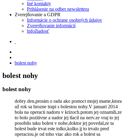
Iné kontakty
Prihlásenie na odber newslettera
Zverejňovanie a GDPR
Informácie o ochrane osobných údajov
Zverejňovanie informácií
Infožiadosť
bolest nohy
bolest nohy
bolest nohy
dobry den,prosim o radu ako pomoct mojej mame,ktora
už rok sa hrozne trapi s bolestou nohy.V januari 2014
bola na operacii nadoru v krizoch.potom jej oznamili,ze
to bolo pozitivne a nador jej tlacil na nerv.ze vraj to jej
posobilo taku bolest v nohe,doktor jej povedal,ze ta
bolest bude trvat este tolko,kolko jj to trvalo pred
operaciou.je od toho viac ako rok a bolest sa