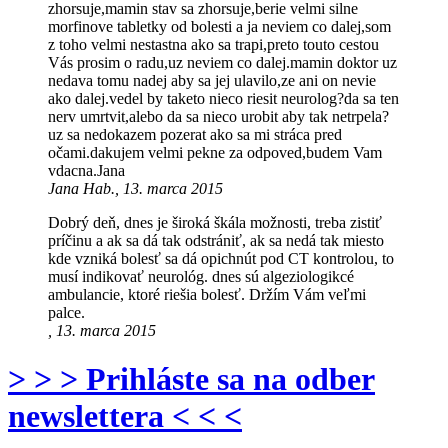
zhorsuje,mamin stav sa zhorsuje,berie velmi silne
morfinove tabletky od bolesti a ja neviem co dalej,som
z toho velmi nestastna ako sa trapi,preto touto cestou
Vás prosim o radu,uz neviem co dalej.mamin doktor uz
nedava tomu nadej aby sa jej ulavilo,ze ani on nevie
ako dalej.vedel by taketo nieco riesit neurolog?da sa ten
nerv umrtvit,alebo da sa nieco urobit aby tak netrpela?
uz sa nedokazem pozerat ako sa mi stráca pred
očami.dakujem velmi pekne za odpoved,budem Vam
vdacna.Jana
Jana Hab., 13. marca 2015
Dobrý deň, dnes je široká škála možnosti, treba zistiť
príčinu a ak sa dá tak odstrániť, ak sa nedá tak miesto
kde vzniká bolesť sa dá opichnút pod CT kontrolou, to
musí indikovať neurológ. dnes sú algeziologikcé
ambulancie, ktoré riešia bolesť. Držím Vám veľmi
palce.
, 13. marca 2015
> > > Prihláste sa na odber
newslettera < < <