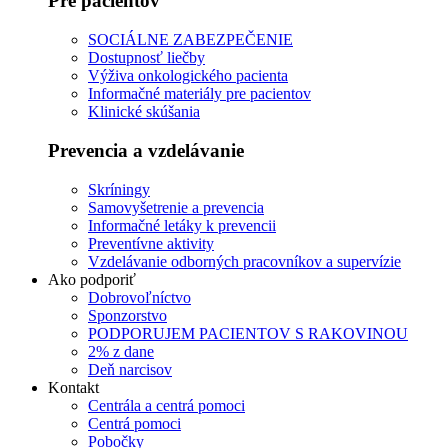
Pre pacientov
SOCIÁLNE ZABEZPEČENIE
Dostupnosť liečby
Výživa onkologického pacienta
Informačné materiály pre pacientov
Klinické skúšania
Prevencia a vzdelávanie
Skríningy
Samovyšetrenie a prevencia
Informačné letáky k prevencii
Preventívne aktivity
Vzdelávanie odborných pracovníkov a supervízie
Ako podporiť
Dobrovoľníctvo
Sponzorstvo
PODPORUJEM PACIENTOV S RAKOVINOU
2% z dane
Deň narcisov
Kontakt
Centrála a centrá pomoci
Centrá pomoci
Pobočky