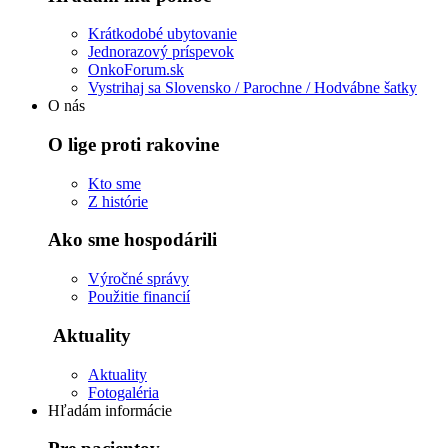
Krátkodobé ubytovanie
Jednorazový príspevok
OnkoForum.sk
Vystrihaj sa Slovensko / Parochne / Hodvábne šatky
O nás
O lige proti rakovine
Kto sme
Z histórie
Ako sme hospodárili
Výročné správy
Použitie financií
Aktuality
Aktuality
Fotogaléria
Hľadám informácie