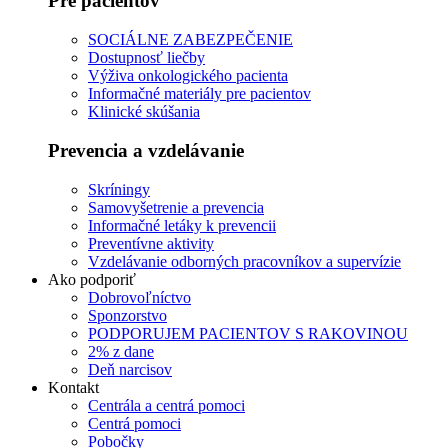
Pre pacientov
SOCIÁLNE ZABEZPEČENIE
Dostupnosť liečby
Výživa onkologického pacienta
Informačné materiály pre pacientov
Klinické skúšania
Prevencia a vzdelávanie
Skríningy
Samovyšetrenie a prevencia
Informačné letáky k prevencii
Preventívne aktivity
Vzdelávanie odborných pracovníkov a supervízie
Ako podporiť
Dobrovoľníctvo
Sponzorstvo
PODPORUJEM PACIENTOV S RAKOVINOU
2% z dane
Deň narcisov
Kontakt
Centrála a centrá pomoci
Centrá pomoci
Pobočky