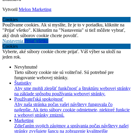
Vytvoril
Melon Marketing
Cookies
Používame cookies. Ak si myslíte, že je to v poriadku, kliknite na
"Prijať všetko". Kliknutím na "Nastavenia" si tiež môžete vybrať,
aký druh súborov cookie chcete povoliť.
Nastavenia
Prijať všetko
Cookies
Vyberte, aké súbory cookie chcete prijať. Váš výber sa uloží na
jeden rok.
Nevyhnutné
Tieto súbory cookie nie sú voliteľné. Sú potrebné pre
fungovanie webovej stránky.
Štatistiky
Aby sme mohli zlepšiť funkčnosť a štruktúru webovej stránky
na základe spôsobu používania webovej stránky.
Používateľská spokojnosť
Aby naša stránka počas vašej návštevy fungovala čo
najlepšie. Ak tieto súbory cookie odmietnete, niektoré funkcie
z webovej stránky zmiznú.
Marketing
Zdieľaním svojich záujmov a správania počas návštevy našej
stránky zvyšujete šancu na zobrazenie kvalitnejšie