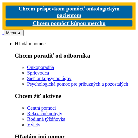
Chcem príspevkom pomôcť onkologickým
pacientom
Chcem pomôcť kúpou merchu
Menu
▲
Hľadám pomoc
Chcem poradiť od odborníka
Onkoporadňa
Sprievodca
Sieť onkopsychológov
Psychologická pomoc pre príbuzných a pozostalých
Chcem žiť aktívne
Centrá pomoci
Relaxačné pobyty
Rodinná týždňovka
Výlety
Hľadám inú pomoc