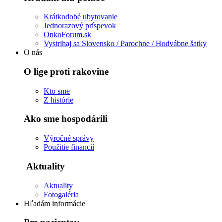
Krátkodobé ubytovanie
Jednorazový príspevok
OnkoForum.sk
Vystrihaj sa Slovensko / Parochne / Hodvábne šatky
O nás
O lige proti rakovine
Kto sme
Z histórie
Ako sme hospodárili
Výročné správy
Použitie financií
Aktuality
Aktuality
Fotogaléria
Hľadám informácie