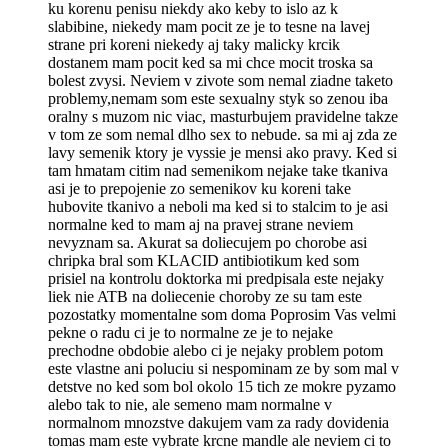
ku korenu penisu niekdy ako keby to islo az k
slabibine, niekedy mam pocit ze je to tesne na lavej
strane pri koreni niekedy aj taky malicky krcik
dostanem mam pocit ked sa mi chce mocit troska sa
bolest zvysi. Neviem v zivote som nemal ziadne taketo
problemy,nemam som este sexualny styk so zenou iba
oralny s muzom nic viac, masturbujem pravidelne takze
v tom ze som nemal dlho sex to nebude. sa mi aj zda ze
lavy semenik ktory je vyssie je mensi ako pravy. Ked si
tam hmatam citim nad semenikom nejake take tkaniva
asi je to prepojenie zo semenikov ku koreni take
hubovite tkanivo a neboli ma ked si to stalcim to je asi
normalne ked to mam aj na pravej strane neviem
nevyznam sa. Akurat sa doliecujem po chorobe asi
chripka bral som KLACID antibiotikum ked som
prisiel na kontrolu doktorka mi predpisala este nejaky
liek nie ATB na doliecenie choroby ze su tam este
pozostatky momentalne som doma Poprosim Vas velmi
pekne o radu ci je to normalne ze je to nejake
prechodne obdobie alebo ci je nejaky problem potom
este vlastne ani poluciu si nespominam ze by som mal v
detstve no ked som bol okolo 15 tich ze mokre pyzamo
alebo tak to nie, ale semeno mam normalne v
normalnom mnozstve dakujem vam za rady dovidenia
tomas mam este vybrate krcne mandle ale neviem ci to