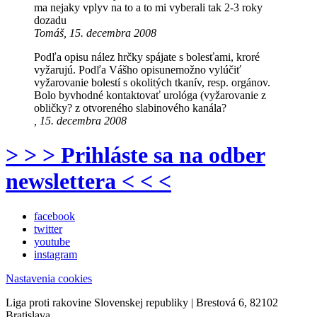
ma nejaky vplyv na to a to mi vyberali tak 2-3 roky
dozadu
Tomáš, 15. decembra 2008
Podľa opisu nález hrčky spájate s bolesťami, kroré
vyžarujú. Podľa Vášho opisunemožno vylúčiť
vyžarovanie bolestí s okolitých tkanív, resp. orgánov.
Bolo byvhodné kontaktovať urológa (vyžarovanie z
obličky? z otvoreného slabinového kanála?
, 15. decembra 2008
> > > Prihláste sa na odber
newslettera < < <
facebook
twitter
youtube
instagram
Nastavenia cookies
Liga proti rakovine Slovenskej republiky | Brestová 6, 82102
Bratislava