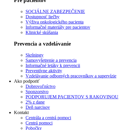
Pre pacientov
SOCIÁLNE ZABEZPEČENIE
Dostupnosť liečby
Výživa onkologického pacienta
Informačné materiály pre pacientov
Klinické skúšania
Prevencia a vzdelávanie
Skríningy
Samovyšetrenie a prevencia
Informačné letáky k prevencii
Preventívne aktivity
Vzdelávanie odborných pracovníkov a supervízie
Ako podporiť
Dobrovoľníctvo
Sponzorstvo
PODPORUJEM PACIENTOV S RAKOVINOU
2% z dane
Deň narcisov
Kontakt
Centrála a centrá pomoci
Centrá pomoci
Pobočky