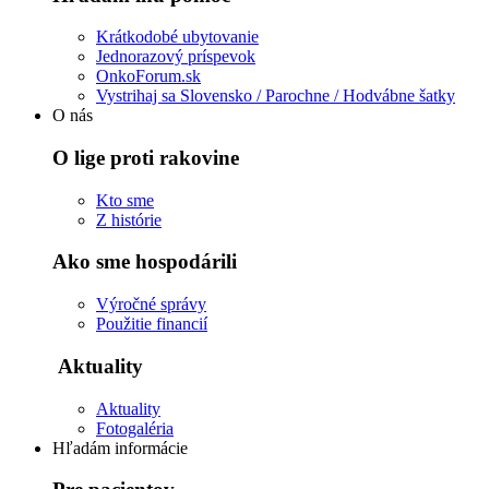
Krátkodobé ubytovanie
Jednorazový príspevok
OnkoForum.sk
Vystrihaj sa Slovensko / Parochne / Hodvábne šatky
O nás
O lige proti rakovine
Kto sme
Z histórie
Ako sme hospodárili
Výročné správy
Použitie financií
Aktuality
Aktuality
Fotogaléria
Hľadám informácie