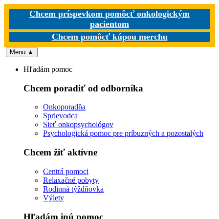
Chcem príspevkom pomôcť onkologickým
pacientom
Chcem pomôcť kúpou merchu
Menu
▲
Hľadám pomoc
Chcem poradiť od odborníka
Onkoporadňa
Sprievodca
Sieť onkopsychológov
Psychologická pomoc pre príbuzných a pozostalých
Chcem žiť aktívne
Centrá pomoci
Relaxačné pobyty
Rodinná týždňovka
Výlety
Hľadám inú pomoc