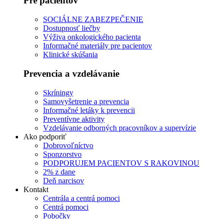
Pre pacientov
SOCIÁLNE ZABEZPEČENIE
Dostupnosť liečby
Výživa onkologického pacienta
Informačné materiály pre pacientov
Klinické skúšania
Prevencia a vzdelávanie
Skríningy
Samovyšetrenie a prevencia
Informačné letáky k prevencii
Preventívne aktivity
Vzdelávanie odborných pracovníkov a supervízie
Ako podporiť
Dobrovoľníctvo
Sponzorstvo
PODPORUJEM PACIENTOV S RAKOVINOU
2% z dane
Deň narcisov
Kontakt
Centrála a centrá pomoci
Centrá pomoci
Pobočky