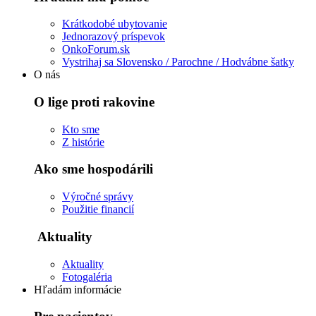
Krátkodobé ubytovanie
Jednorazový príspevok
OnkoForum.sk
Vystrihaj sa Slovensko / Parochne / Hodvábne šatky
O nás
O lige proti rakovine
Kto sme
Z histórie
Ako sme hospodárili
Výročné správy
Použitie financií
Aktuality
Aktuality
Fotogaléria
Hľadám informácie