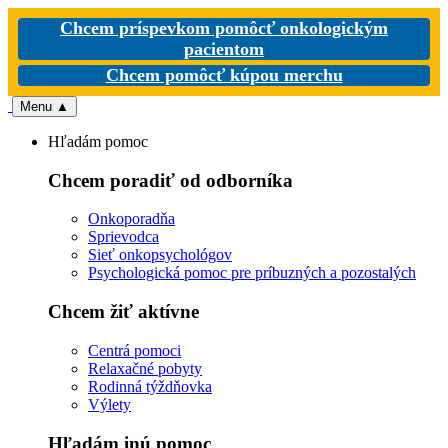
Chcem príspevkom pomôcť onkologickým
pacientom
Chcem pomôcť kúpou merchu
Menu
▲
Hľadám pomoc
Chcem poradiť od odborníka
Onkoporadňa
Sprievodca
Sieť onkopsychológov
Psychologická pomoc pre príbuzných a pozostalých
Chcem žiť aktívne
Centrá pomoci
Relaxačné pobyty
Rodinná týždňovka
Výlety
Hľadám inú pomoc