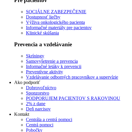
Pre pacientov
SOCIÁLNE ZABEZPEČENIE
Dostupnosť liečby
Výživa onkologického pacienta
Informačné materiály pre pacientov
Klinické skúšania
Prevencia a vzdelávanie
Skríningy
Samovyšetrenie a prevencia
Informačné letáky k prevencii
Preventívne aktivity
Vzdelávanie odborných pracovníkov a supervízie
Ako podporiť
Dobrovoľníctvo
Sponzorstvo
PODPORUJEM PACIENTOV S RAKOVINOU
2% z dane
Deň narcisov
Kontakt
Centrála a centrá pomoci
Centrá pomoci
Pobočky