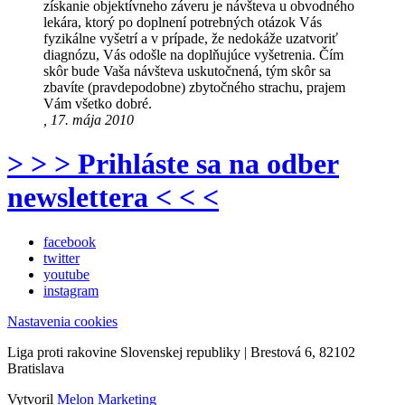
získanie objektívneho záveru je návšteva u obvodného
lekára, ktorý po doplnení potrebných otázok Vás
fyzikálne vyšetrí a v prípade, že nedokáže uzatvoriť
diagnózu, Vás odošle na doplňujúce vyšetrenia. Čím
skôr bude Vaša návšteva uskutočnená, tým skôr sa
zbavíte (pravdepodobne) zbytočného strachu, prajem
Vám všetko dobré.
, 17. mája 2010
> > > Prihláste sa na odber
newslettera < < <
facebook
twitter
youtube
instagram
Nastavenia cookies
Liga proti rakovine Slovenskej republiky | Brestová 6, 82102
Bratislava
Vytvoril
Melon Marketing