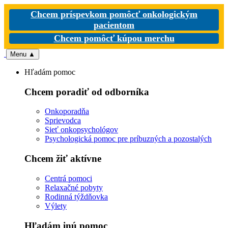
Chcem príspevkom pomôcť onkologickým
pacientom
Chcem pomôcť kúpou merchu
Menu
▲
Hľadám pomoc
Chcem poradiť od odborníka
Onkoporadňa
Sprievodca
Sieť onkopsychológov
Psychologická pomoc pre príbuzných a pozostalých
Chcem žiť aktívne
Centrá pomoci
Relaxačné pobyty
Rodinná týždňovka
Výlety
Hľadám inú pomoc