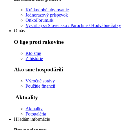
Krátkodobé ubytovanie
Jednorazový príspevok
OnkoForum.sk
Vystrihaj sa Slovensko / Parochne / Hodvábne šatky
O nás
O lige proti rakovine
Kto sme
Z histórie
Ako sme hospodárili
Výročné správy
Použitie financií
Aktuality
Aktuality
Fotogaléria
Hľadám informácie