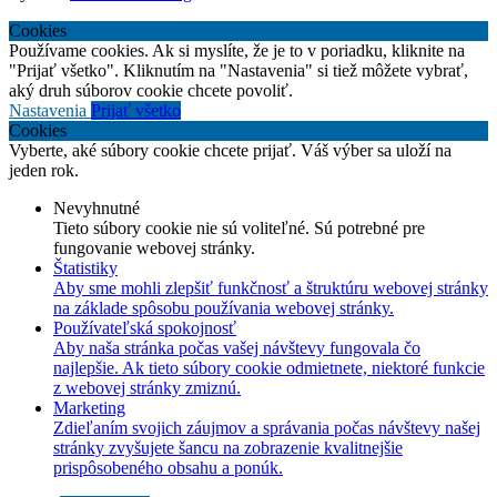
Cookies
Používame cookies. Ak si myslíte, že je to v poriadku, kliknite na
"Prijať všetko". Kliknutím na "Nastavenia" si tiež môžete vybrať,
aký druh súborov cookie chcete povoliť.
Nastavenia
Prijať všetko
Cookies
Vyberte, aké súbory cookie chcete prijať. Váš výber sa uloží na
jeden rok.
Nevyhnutné
Tieto súbory cookie nie sú voliteľné. Sú potrebné pre
fungovanie webovej stránky.
Štatistiky
Aby sme mohli zlepšiť funkčnosť a štruktúru webovej stránky
na základe spôsobu používania webovej stránky.
Používateľská spokojnosť
Aby naša stránka počas vašej návštevy fungovala čo
najlepšie. Ak tieto súbory cookie odmietnete, niektoré funkcie
z webovej stránky zmiznú.
Marketing
Zdieľaním svojich záujmov a správania počas návštevy našej
stránky zvyšujete šancu na zobrazenie kvalitnejšie
prispôsobeného obsahu a ponúk.