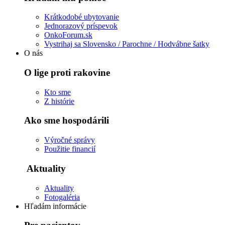
Krátkodobé ubytovanie
Jednorazový príspevok
OnkoForum.sk
Vystrihaj sa Slovensko / Parochne / Hodvábne šatky
O nás
O lige proti rakovine
Kto sme
Z histórie
Ako sme hospodárili
Výročné správy
Použitie financií
Aktuality
Aktuality
Fotogaléria
Hľadám informácie