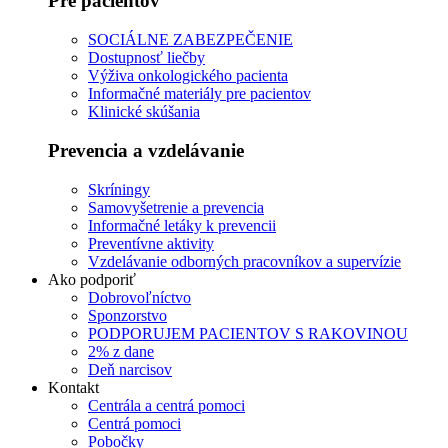
Pre pacientov
SOCIÁLNE ZABEZPEČENIE
Dostupnosť liečby
Výživa onkologického pacienta
Informačné materiály pre pacientov
Klinické skúšania
Prevencia a vzdelávanie
Skríningy
Samovyšetrenie a prevencia
Informačné letáky k prevencii
Preventívne aktivity
Vzdelávanie odborných pracovníkov a supervízie
Ako podporiť
Dobrovoľníctvo
Sponzorstvo
PODPORUJEM PACIENTOV S RAKOVINOU
2% z dane
Deň narcisov
Kontakt
Centrála a centrá pomoci
Centrá pomoci
Pobočky