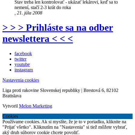
Stav treba len kontrolovať - ukázať lekárovi, keď sa to
nemení, stačí 2-3 krát do roka
, 21. júla 2008
> > > Prihláste sa na odber
newslettera < < <
facebook
twitter
youtube
instagram
Nastavenia cookies
Liga proti rakovine Slovenskej republiky | Brestová 6, 82102
Bratislava
Vytvoril
Melon Marketing
Cookies
Používame cookies. Ak si myslíte, že je to v poriadku, kliknite na
"Prijať všetko". Kliknutím na "Nastavenia" si tiež môžete vybrať,
aký druh súborov cookie chcete povoliť.