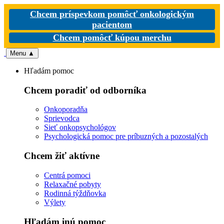
Chcem príspevkom pomôcť onkologickým
pacientom
Chcem pomôcť kúpou merchu
Menu
▲
Hľadám pomoc
Chcem poradiť od odborníka
Onkoporadňa
Sprievodca
Sieť onkopsychológov
Psychologická pomoc pre príbuzných a pozostalých
Chcem žiť aktívne
Centrá pomoci
Relaxačné pobyty
Rodinná týždňovka
Výlety
Hľadám inú pomoc