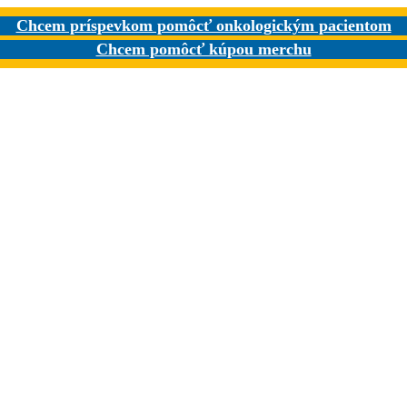
Chcem príspevkom pomôcť onkologickým pacientom
Chcem pomôcť kúpou merchu