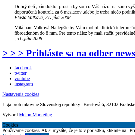
Dobrý deň ,pán doktor prosila by som o Váš názor na sono vy
doporučená kontrola za 6 mesiacov ,alebo je treba niečo pod
Vlasta Valkova, 31. júla 2008
Milá pani Valková.Najlepšie by Vám mohol klinickú interpretác
fibroadenóm do 8 mm. Pre tento nález by mali stačiť pravidelné
, 31. júla 2008
> > > Prihláste sa na odber news
facebook
twitter
youtube
instagram
Nastavenia cookies
Liga proti rakovine Slovenskej republiky | Brestová 6, 82102 Bratisla
Vytvoril
Melon Marketing
Cookies
Používame cookies. Ak si myslíte, že je to v poriadku, kliknite na "P