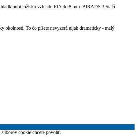
né hladkionot.ložisko vzhladu FIA do 8 mm. BIRADS 3.Stačí
y okolnosti. To čo píšete nevyzerá nijak dramaticky - malý
h súborov cookie chcete povoliť.