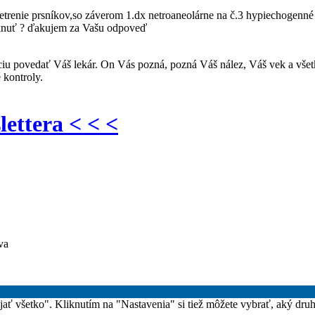
šetrenie prsníkov,so záverom 1.dx netroaneolárne na č.3 hypiechogen
niknuť ? ďakujem za Vašu odpoveď
iu povedať Váš lekár. On Vás pozná, pozná Váš nález, Váš vek a všetk
 kontroly.
lettera < < <
va
rijať všetko". Kliknutím na "Nastavenia" si tiež môžete vybrať, aký dru