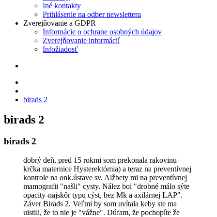
Iné kontakty
Prihlásenie na odber newslettera
Zverejňovanie a GDPR
Informácie o ochrane osobných údajov
Zverejňovanie informácií
Infožiadosť
birads 2
birads 2
birads 2
dobrý deň, pred 15 rokmi som prekonala rakovinu
krčka maternice Hysterektómia) a teraz na preventívnej
kontrole na onk.ústave sv. Alžbety mi na preventívnej
mamografii "našli" cysty. Nález bol "drobné málo sýte
opacity-najskôr typu cýst, bez Mk a axilárnej LAP".
Záver Birads 2. Veľmi by som uvítala keby ste ma
uistili, že to nie je "vážne". Dúfam, že pochopíte že