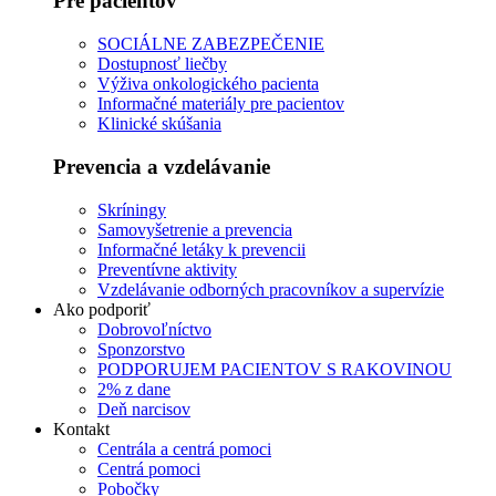
Pre pacientov
SOCIÁLNE ZABEZPEČENIE
Dostupnosť liečby
Výživa onkologického pacienta
Informačné materiály pre pacientov
Klinické skúšania
Prevencia a vzdelávanie
Skríningy
Samovyšetrenie a prevencia
Informačné letáky k prevencii
Preventívne aktivity
Vzdelávanie odborných pracovníkov a supervízie
Ako podporiť
Dobrovoľníctvo
Sponzorstvo
PODPORUJEM PACIENTOV S RAKOVINOU
2% z dane
Deň narcisov
Kontakt
Centrála a centrá pomoci
Centrá pomoci
Pobočky