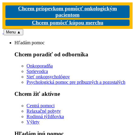
Chcem príspevkom pomôcť onkologickým
pacientom
Chcem pomôcť kúpou merchu
Menu
▲
Hľadám pomoc
Chcem poradiť od odborníka
Onkoporadňa
Sprievodca
Sieť onkopsychológov
Psychologická pomoc pre príbuzných a pozostalých
Chcem žiť aktívne
Centrá pomoci
Relaxačné pobyty
Rodinná týždňovka
Výlety
Hľadám inú pomoc