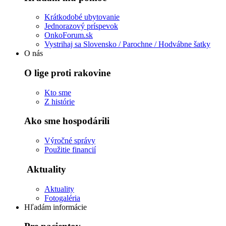
Krátkodobé ubytovanie
Jednorazový príspevok
OnkoForum.sk
Vystrihaj sa Slovensko / Parochne / Hodvábne šatky
O nás
O lige proti rakovine
Kto sme
Z histórie
Ako sme hospodárili
Výročné správy
Použitie financií
Aktuality
Aktuality
Fotogaléria
Hľadám informácie