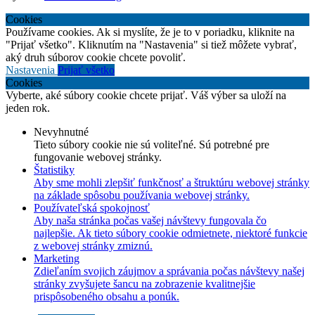
Cookies
Používame cookies. Ak si myslíte, že je to v poriadku, kliknite na
"Prijať všetko". Kliknutím na "Nastavenia" si tiež môžete vybrať,
aký druh súborov cookie chcete povoliť.
Nastavenia
Prijať všetko
Cookies
Vyberte, aké súbory cookie chcete prijať. Váš výber sa uloží na
jeden rok.
Nevyhnutné
Tieto súbory cookie nie sú voliteľné. Sú potrebné pre
fungovanie webovej stránky.
Štatistiky
Aby sme mohli zlepšiť funkčnosť a štruktúru webovej stránky
na základe spôsobu používania webovej stránky.
Používateľská spokojnosť
Aby naša stránka počas vašej návštevy fungovala čo
najlepšie. Ak tieto súbory cookie odmietnete, niektoré funkcie
z webovej stránky zmiznú.
Marketing
Zdieľaním svojich záujmov a správania počas návštevy našej
stránky zvyšujete šancu na zobrazenie kvalitnejšie
prispôsobeného obsahu a ponúk.