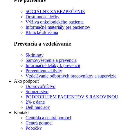
Pre pacientov
SOCIÁLNE ZABEZPEČENIE
Dostupnosť liečby
Výživa onkologického pacienta
Informačné materiály pre pacientov
Klinické skúšania
Prevencia a vzdelávanie
Skríningy
Samovyšetrenie a prevencia
Informačné letáky k prevencii
Preventívne aktivity
Vzdelávanie odborných pracovníkov a supervízie
Ako podporiť
Dobrovoľníctvo
Sponzorstvo
PODPORUJEM PACIENTOV S RAKOVINOU
2% z dane
Deň narcisov
Kontakt
Centrála a centrá pomoci
Centrá pomoci
Pobočky