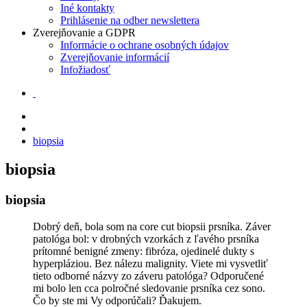
Iné kontakty
Prihlásenie na odber newslettera
Zverejňovanie a GDPR
Informácie o ochrane osobných údajov
Zverejňovanie informácií
Infožiadosť
biopsia
biopsia
biopsia
Dobrý deň, bola som na core cut biopsii prsníka. Záver
patológa bol: v drobných vzorkách z ľavého prsníka
prítomné benigné zmeny: fibróza, ojedinelé dukty s
hyperpláziou. Bez nálezu malignity. Viete mi vysvetliť
tieto odborné názvy zo záveru patológa? Odporučené
mi bolo len cca polročné sledovanie prsníka cez sono.
Čo by ste mi Vy odporúčali? Ďakujem.