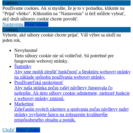
Cookies
Používame cookies. Ak si myslíte, že je to v poriadku, kliknite na
"Prijať všetko". Kliknutím na "Nastavenia" si tiež môžete vybrať,
aký druh súborov cookie chcete povoliť.
Nastavenia
Prijať všetko
Cookies
Vyberte, aké súbory cookie chcete prijať. Váš výber sa uloží na
jeden rok.
Nevyhnutné
Tieto súbory cookie nie sú voliteľné. Sú potrebné pre
fungovanie webovej stránky.
Štatistiky
Aby sme mohli zlepšiť funkčnosť a štruktúru webovej stránky
na základe spôsobu používania webovej stránky.
Používateľská spokojnosť
Aby naša stránka počas vašej návštevy fungovala čo
najlepšie. Ak tieto súbory cookie odmietnete, niektoré funkcie
z webovej stránky zmiznú.
Marketing
Zdieľaním svojich záujmov a správania počas návštevy našej
stránky zvyšujete šancu na zobrazenie kvalitnejšie
prispôsobeného obsahu a ponúk.
Uložiť
Prijať všetko