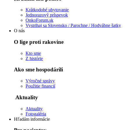
Krátkodobé ubytovanie
Jednorazový príspevok
OnkoForum.sk
Vystrihaj sa Slovensko / Parochne / Hodvábne šatky
O nás
O lige proti rakovine
Kto sme
Z histórie
Ako sme hospodárili
Výročné správy
Použitie financií
Aktuality
Aktuality
Fotogaléria
Hľadám informácie