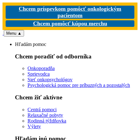
Chcem príspevkom pomôcť onkologickým
pacientom
Chcem pomôcť kúpou merchu
Menu
▲
Hľadám pomoc
Chcem poradiť od odborníka
Onkoporadňa
Sprievodca
Sieť onkopsychológov
Psychologická pomoc pre príbuzných a pozostalých
Chcem žiť aktívne
Centrá pomoci
Relaxačné pobyty
Rodinná týždňovka
Výlety
Hľadám inú pomoc