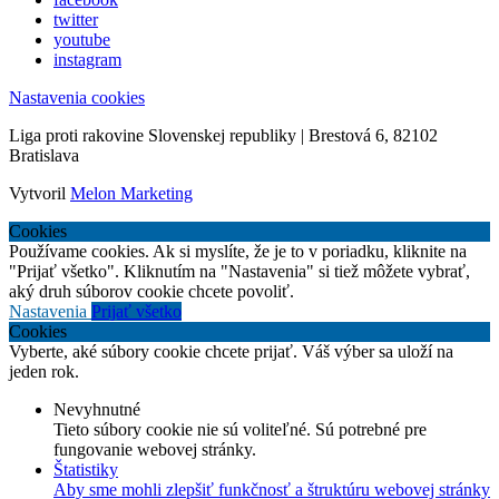
twitter
youtube
instagram
Nastavenia cookies
Liga proti rakovine Slovenskej republiky | Brestová 6, 82102
Bratislava
Vytvoril
Melon Marketing
Cookies
Používame cookies. Ak si myslíte, že je to v poriadku, kliknite na
"Prijať všetko". Kliknutím na "Nastavenia" si tiež môžete vybrať,
aký druh súborov cookie chcete povoliť.
Nastavenia
Prijať všetko
Cookies
Vyberte, aké súbory cookie chcete prijať. Váš výber sa uloží na
jeden rok.
Nevyhnutné
Tieto súbory cookie nie sú voliteľné. Sú potrebné pre
fungovanie webovej stránky.
Štatistiky
Aby sme mohli zlepšiť funkčnosť a štruktúru webovej stránky