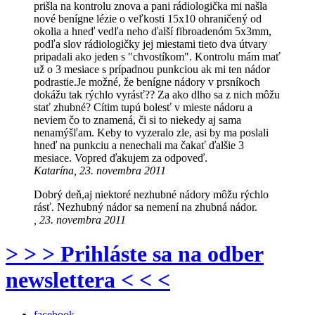
prišla na kontrolu znova a pani rádiologička mi našla
nové benígne lézie o veľkosti 15x10 ohraničený od
okolia a hneď vedľa neho ďalší fibroadenóm 5x3mm,
podľa slov rádiologičky jej miestami tieto dva útvary
pripadali ako jeden s "chvostíkom". Kontrolu mám mať
už o 3 mesiace s prípadnou punkciou ak mi ten nádor
podrastie.Je možné, že benígne nádory v prsníkoch
dokážu tak rýchlo vyrásť?? Za ako dlho sa z nich môžu
stať zhubné? Cítim tupú bolesť v mieste nádoru a
neviem čo to znamená, či si to niekedy aj sama
nenamýšľam. Keby to vyzeralo zle, asi by ma poslali
hneď na punkciu a nenechali ma čakať ďalšie 3
mesiace. Vopred ďakujem za odpoveď.
Katarína, 23. novembra 2011
Dobrý deň,aj niektoré nezhubné nádory môžu rýchlo
rásť. Nezhubný nádor sa nemení na zhubná nádor.
, 23. novembra 2011
> > > Prihláste sa na odber
newslettera < < <
facebook