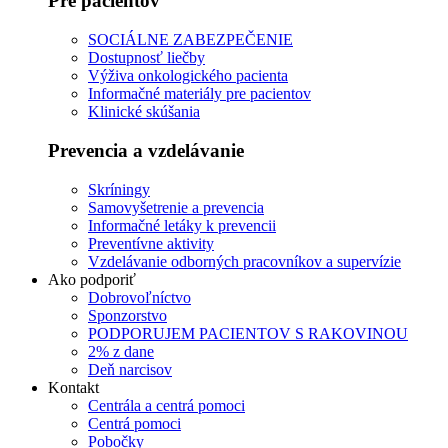
Pre pacientov
SOCIÁLNE ZABEZPEČENIE
Dostupnosť liečby
Výživa onkologického pacienta
Informačné materiály pre pacientov
Klinické skúšania
Prevencia a vzdelávanie
Skríningy
Samovyšetrenie a prevencia
Informačné letáky k prevencii
Preventívne aktivity
Vzdelávanie odborných pracovníkov a supervízie
Ako podporiť
Dobrovoľníctvo
Sponzorstvo
PODPORUJEM PACIENTOV S RAKOVINOU
2% z dane
Deň narcisov
Kontakt
Centrála a centrá pomoci
Centrá pomoci
Pobočky