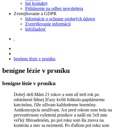
Iné kontakty
Prihlásenie na odber newslettera
Zverejňovanie a GDPR
Informácie o ochrane osobných údajov
Zverejňovanie informácií
Infožiadosť
benígne lézie v prsníku
benígne lézie v prsníku
benígne lézie v prsníku
Dobrý deň.Mám 21 rokov a som už tretí rok po
odstránení štítnej žľazy kvôli folikulo-papilárnemu
karcinónu, čiže užívam každodenne hormóny.
Antikoncepciu neužívam. Asi pred rokom som bola na
preventívnom vyšetrení prsníkov a našli mi 5x9 mm
veľký fibroadenóm, po pol roku som šla znova na
kontrolu a stav sa nezmenil. Po ďalšom pol roku som