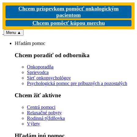
Chcem príspevkom pomôcť onkologickým
pacientom
Chcem pomôcť kúpou merchu
Menu
▲
Hľadám pomoc
Chcem poradiť od odborníka
Onkoporadňa
Sprievodca
Sieť onkopsychológov
Psychologická pomoc pre príbuzných a pozostalých
Chcem žiť aktívne
Centrá pomoci
Relaxačné pobyty
Rodinná týždňovka
Výlety
Hľadám inú pomoc