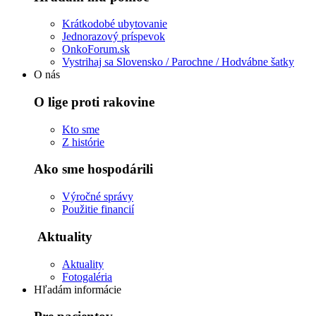
Krátkodobé ubytovanie
Jednorazový príspevok
OnkoForum.sk
Vystrihaj sa Slovensko / Parochne / Hodvábne šatky
O nás
O lige proti rakovine
Kto sme
Z histórie
Ako sme hospodárili
Výročné správy
Použitie financií
Aktuality
Aktuality
Fotogaléria
Hľadám informácie