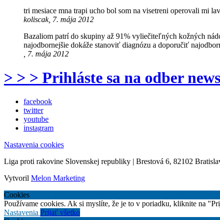
tri mesiace mna trapi ucho bol som na visetreni operovali mi la
koliscak, 7. mája 2012
Bazaliom patrí do skupiny až 91% vyliečiteľných kožných nádor
najodbornejšie dokáže stanoviť diagnózu a doporučiť najodborn
, 7. mája 2012
> > > Prihláste sa na odber news
facebook
twitter
youtube
instagram
Nastavenia cookies
Liga proti rakovine Slovenskej republiky | Brestová 6, 82102 Bratisla
Vytvoril
Melon Marketing
Cookies
Používame cookies. Ak si myslíte, že je to v poriadku, kliknite na "P
Nastavenia
Prijať všetko