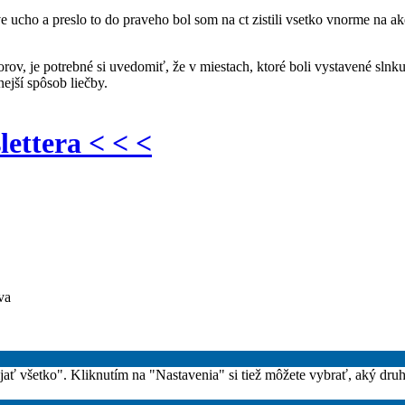
ve ucho a preslo to do praveho bol som na ct zistili vsetko vnorme na 
ov, je potrebné si uvedomiť, že v miestach, ktoré boli vystavené sln
ejší spôsob liečby.
lettera < < <
va
rijať všetko". Kliknutím na "Nastavenia" si tiež môžete vybrať, aký dru