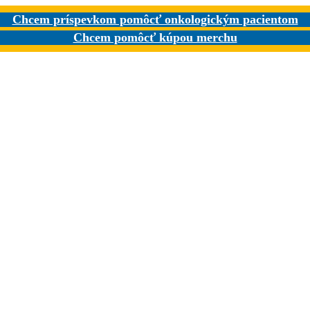
Chcem príspevkom pomôcť onkologickým pacientom
Chcem pomôcť kúpou merchu