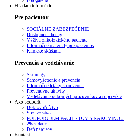
Fotogaléria
Hľadám informácie
Pre pacientov
SOCIÁLNE ZABEZPEČENIE
Dostupnosť liečby
Výživa onkologického pacienta
Informačné materiály pre pacientov
Klinické skúšania
Prevencia a vzdelávanie
Skríningy
Samovyšetrenie a prevencia
Informačné letáky k prevencii
Preventívne aktivity
Vzdelávanie odborných pracovníkov a supervízie
Ako podporiť
Dobrovoľníctvo
Sponzorstvo
PODPORUJEM PACIENTOV S RAKOVINOU
2% z dane
Deň narcisov
Kontakt