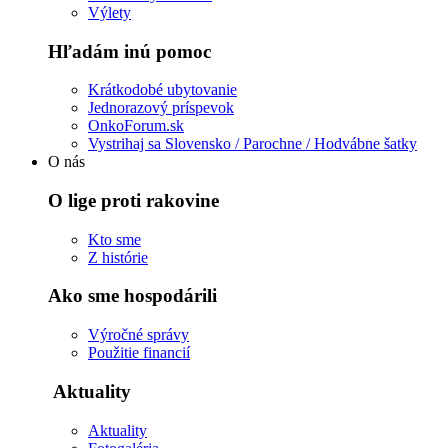
Výlety
Hľadám inú pomoc
Krátkodobé ubytovanie
Jednorazový príspevok
OnkoForum.sk
Vystrihaj sa Slovensko / Parochne / Hodvábne šatky
O nás
O lige proti rakovine
Kto sme
Z histórie
Ako sme hospodárili
Výročné správy
Použitie financií
Aktuality
Aktuality