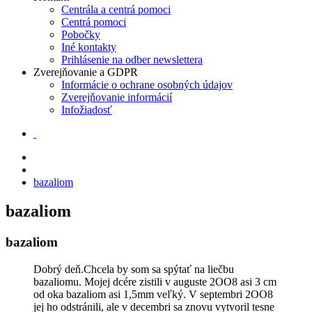
Centrála a centrá pomoci
Centrá pomoci
Pobočky
Iné kontakty
Prihlásenie na odber newslettera
Zverejňovanie a GDPR
Informácie o ochrane osobných údajov
Zverejňovanie informácií
Infožiadosť
bazaliom
bazaliom
bazaliom
Dobrý deň.Chcela by som sa spýtať na liečbu
bazaliomu. Mojej dcére zistili v auguste 2OO8 asi 3 cm
od oka bazaliom asi 1,5mm veľký. V septembri 2OO8
jej ho odstránili, ale v decembri sa znovu vytvoril tesne