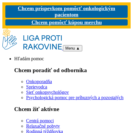
Chcem príspevkom pomôcť onkologickým
pacientom
Chcem pomôcť kúpou merchu
Menu
▲
Hľadám pomoc
Chcem poradiť od odborníka
Onkoporadňa
Sprievodca
Sieť onkopsychológov
Psychologická pomoc pre príbuzných a pozostalých
Chcem žiť aktívne
Centrá pomoci
Relaxačné pobyty
Rodinná týždňovka