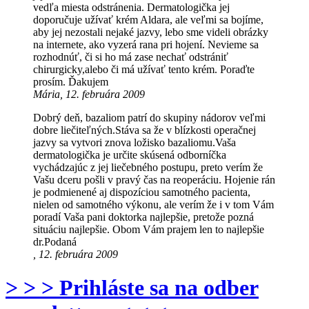
vedľa miesta odstránenia. Dermatologička jej
doporučuje užívať krém Aldara, ale veľmi sa bojíme,
aby jej nezostali nejaké jazvy, lebo sme videli obrázky
na internete, ako vyzerá rana pri hojení. Nevieme sa
rozhodnúť, či si ho má zase nechať odstrániť
chirurgicky,alebo či má užívať tento krém. Poraďte
prosím. Ďakujem
Mária, 12. februára 2009
Dobrý deň, bazaliom patrí do skupiny nádorov veľmi
dobre liečiteľných.Stáva sa že v blízkosti operačnej
jazvy sa vytvori znova ložisko bazaliomu.Vaša
dermatologička je určite skúsená odborníčka
vychádzajúc z jej liečebného postupu, preto verím že
Vašu dceru pošli v pravý čas na reoperáciu. Hojenie rán
je podmienené aj dispozíciou samotného pacienta,
nielen od samotného výkonu, ale verím že i v tom Vám
poradí Vaša pani doktorka najlepšie, pretože pozná
situáciu najlepšie. Obom Vám prajem len to najlepšie
dr.Podaná
, 12. februára 2009
> > > Prihláste sa na odber