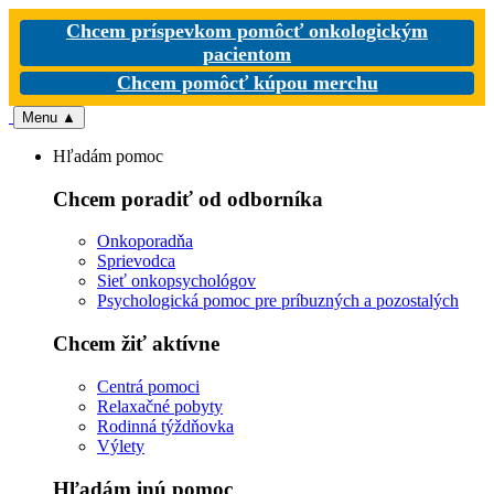
Chcem príspevkom pomôcť onkologickým
pacientom
Chcem pomôcť kúpou merchu
Menu
▲
Hľadám pomoc
Chcem poradiť od odborníka
Onkoporadňa
Sprievodca
Sieť onkopsychológov
Psychologická pomoc pre príbuzných a pozostalých
Chcem žiť aktívne
Centrá pomoci
Relaxačné pobyty
Rodinná týždňovka
Výlety
Hľadám inú pomoc