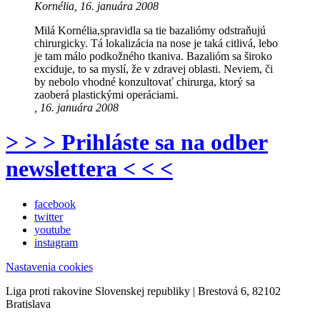
Kornélia, 16. januára 2008
Milá Kornélia,spravidla sa tie bazaliómy odstraňujú
chirurgicky. Tá lokalizácia na nose je taká citlivá, lebo
je tam málo podkožného tkaniva. Bazalióm sa široko
exciduje, to sa myslí, že v zdravej oblasti. Neviem, či
by nebolo vhodné konzultovať chirurga, ktorý sa
zaoberá plastickými operáciami.
, 16. januára 2008
> > > Prihláste sa na odber
newslettera < < <
facebook
twitter
youtube
instagram
Nastavenia cookies
Liga proti rakovine Slovenskej republiky | Brestová 6, 82102
Bratislava