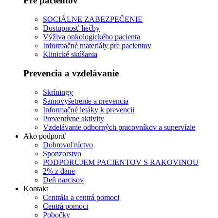
Pre pacientov
SOCIÁLNE ZABEZPEČENIE
Dostupnosť liečby
Výživa onkologického pacienta
Informačné materiály pre pacientov
Klinické skúšania
Prevencia a vzdelávanie
Skríningy
Samovyšetrenie a prevencia
Informačné letáky k prevencii
Preventívne aktivity
Vzdelávanie odborných pracovníkov a supervízie
Ako podporiť
Dobrovoľníctvo
Sponzorstvo
PODPORUJEM PACIENTOV S RAKOVINOU
2% z dane
Deň narcisov
Kontakt
Centrála a centrá pomoci
Centrá pomoci
Pobočky