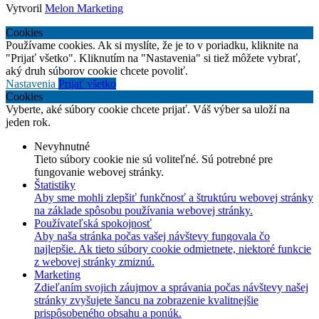
Vytvoril
Melon Marketing
Cookies
Používame cookies. Ak si myslíte, že je to v poriadku, kliknite na
"Prijať všetko". Kliknutím na "Nastavenia" si tiež môžete vybrať,
aký druh súborov cookie chcete povoliť.
Nastavenia
Prijať všetko
Cookies
Vyberte, aké súbory cookie chcete prijať. Váš výber sa uloží na
jeden rok.
Nevyhnutné
Tieto súbory cookie nie sú voliteľné. Sú potrebné pre
fungovanie webovej stránky.
Štatistiky
Aby sme mohli zlepšiť funkčnosť a štruktúru webovej stránky
na základe spôsobu používania webovej stránky.
Používateľská spokojnosť
Aby naša stránka počas vašej návštevy fungovala čo
najlepšie. Ak tieto súbory cookie odmietnete, niektoré funkcie
z webovej stránky zmiznú.
Marketing
Zdieľaním svojich záujmov a správania počas návštevy našej
stránky zvyšujete šancu na zobrazenie kvalitnejšie
prispôsobeného obsahu a ponúk.