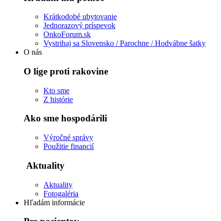
Krátkodobé ubytovanie
Jednorazový príspevok
OnkoForum.sk
Vystrihaj sa Slovensko / Parochne / Hodvábne šatky
O nás
O lige proti rakovine
Kto sme
Z histórie
Ako sme hospodárili
Výročné správy
Použitie financií
Aktuality
Aktuality
Fotogaléria
Hľadám informácie