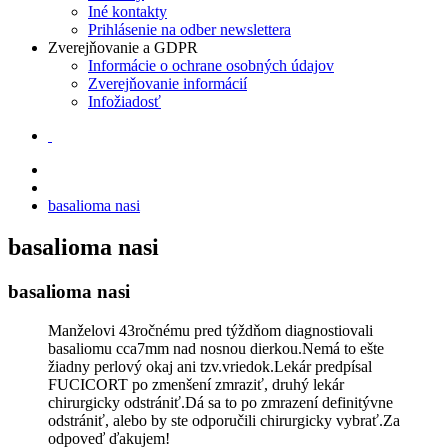
Iné kontakty
Prihlásenie na odber newslettera
Zverejňovanie a GDPR
Informácie o ochrane osobných údajov
Zverejňovanie informácií
Infožiadosť
basalioma nasi
basalioma nasi
basalioma nasi
Manželovi 43ročnému pred týždňom diagnostiovali
basaliomu cca7mm nad nosnou dierkou.Nemá to ešte
žiadny perlový okaj ani tzv.vriedok.Lekár predpísal
FUCICORT po zmenšení zmraziť, druhý lekár
chirurgicky odstrániť.Dá sa to po zmrazení definitývne
odstrániť, alebo by ste odporučili chirurgicky vybrať.Za
odpoveď ďakujem!