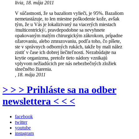
livia, 18. mája 2011
V súčastnosti, že sa bazaliom vylieči, je 95%. Bazaliom
nemetastázuje, to len miestne poškodenie kože, avšak
tým, že u Vás je lokalizivaný na viacerých miestach
/multicentrický/, pravdepodobne sa nevyhnete
opakovaným malým chirurgickým zákrokom, prípadne
ožarovaniu, alebo zmrazovaniu, podľa toho, čo píšete,
ste v správnych odborných rukách, takže by mali nález
zistiť v čase ich dobrej liečiteľnosti. Nezabúdajte na
krytie organizmu, pretože tieto nádory vznikajú
vplyvom nežiadúcich pre nás nebezbečných zložiek
slnečného žiarenia.
, 18. mája 2011
> > > Prihláste sa na odber
newslettera < < <
facebook
twitter
youtube
instagram