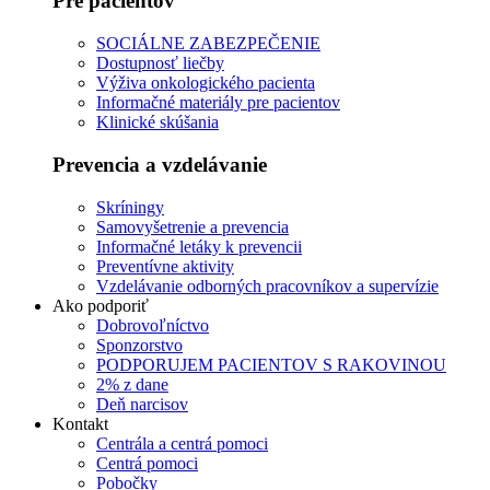
Pre pacientov
SOCIÁLNE ZABEZPEČENIE
Dostupnosť liečby
Výživa onkologického pacienta
Informačné materiály pre pacientov
Klinické skúšania
Prevencia a vzdelávanie
Skríningy
Samovyšetrenie a prevencia
Informačné letáky k prevencii
Preventívne aktivity
Vzdelávanie odborných pracovníkov a supervízie
Ako podporiť
Dobrovoľníctvo
Sponzorstvo
PODPORUJEM PACIENTOV S RAKOVINOU
2% z dane
Deň narcisov
Kontakt
Centrála a centrá pomoci
Centrá pomoci
Pobočky