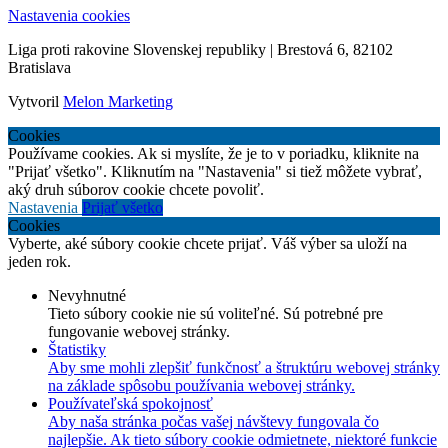
Nastavenia cookies
Liga proti rakovine Slovenskej republiky | Brestová 6, 82102
Bratislava
Vytvoril
Melon Marketing
Cookies
Používame cookies. Ak si myslíte, že je to v poriadku, kliknite na
"Prijať všetko". Kliknutím na "Nastavenia" si tiež môžete vybrať,
aký druh súborov cookie chcete povoliť.
Nastavenia
Prijať všetko
Cookies
Vyberte, aké súbory cookie chcete prijať. Váš výber sa uloží na
jeden rok.
Nevyhnutné
Tieto súbory cookie nie sú voliteľné. Sú potrebné pre
fungovanie webovej stránky.
Štatistiky
Aby sme mohli zlepšiť funkčnosť a štruktúru webovej stránky
na základe spôsobu používania webovej stránky.
Používateľská spokojnosť
Aby naša stránka počas vašej návštevy fungovala čo
najlepšie. Ak tieto súbory cookie odmietnete, niektoré funkcie