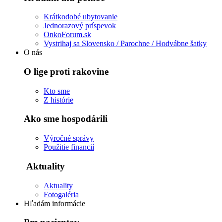
Krátkodobé ubytovanie
Jednorazový príspevok
OnkoForum.sk
Vystrihaj sa Slovensko / Parochne / Hodvábne šatky
O nás
O lige proti rakovine
Kto sme
Z histórie
Ako sme hospodárili
Výročné správy
Použitie financií
Aktuality
Aktuality
Fotogaléria
Hľadám informácie