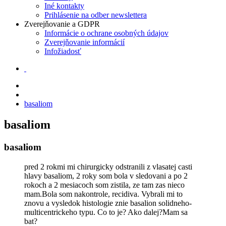
Iné kontakty
Prihlásenie na odber newslettera
Zverejňovanie a GDPR
Informácie o ochrane osobných údajov
Zverejňovanie informácií
Infožiadosť
basaliom
basaliom
basaliom
pred 2 rokmi mi chirurgicky odstranili z vlasatej casti
hlavy basaliom, 2 roky som bola v sledovani a po 2
rokoch a 2 mesiacoch som zistila, ze tam zas nieco
mam.Bola som nakontrole, recidiva. Vybrali mi to
znovu a vysledok histologie znie basalion solidneho-
multicentrickeho typu. Co to je? Ako dalej?Mam sa
bat?