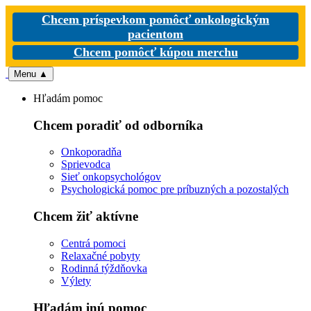
Chcem príspevkom pomôcť onkologickým
pacientom
Chcem pomôcť kúpou merchu
Menu
▲
Hľadám pomoc
Chcem poradiť od odborníka
Onkoporadňa
Sprievodca
Sieť onkopsychológov
Psychologická pomoc pre príbuzných a pozostalých
Chcem žiť aktívne
Centrá pomoci
Relaxačné pobyty
Rodinná týždňovka
Výlety
Hľadám inú pomoc