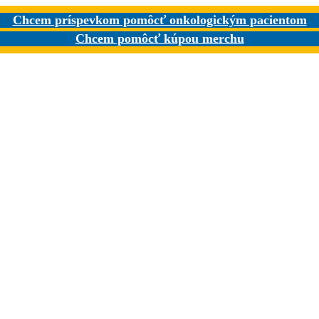
Chcem príspevkom pomôcť onkologickým pacientom
Chcem pomôcť kúpou merchu