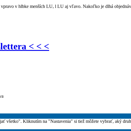
 vpravo v hlbke menších LU, l LU aj vľavo. Nakoľko je dlhá objednáv
lettera < < <
va
rijať všetko". Kliknutím na "Nastavenia" si tiež môžete vybrať, aký dru