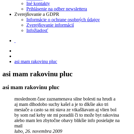
Iné kontakty
Prihlásenie na odber newslettera
Zverejňovanie a GDPR
Informácie o ochrane osobných údajov
Zverejňovanie informácií
Infožiadosť
asi mam rakovinu pluc
asi mam rakovinu pluc
asi mam rakovinu pluc
moslednom čase zaznamenava silne bolesti na hrudi a
aj mam dlhodobo suchy kašel a je to dlkšie ako tri
mesiače a casto sa mi stava ze vikašliavam aj vlien bol
by som rad keby ste mi poradili či to može byt rakovina
alebo mam len zbytočne obavy blikšie info posielajte na
mail
lubo, 26. novembra 2009