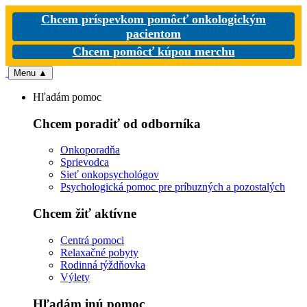
Chcem príspevkom pomôcť onkologickým
pacientom
Chcem pomôcť kúpou merchu
Menu
▲
Hľadám pomoc
Chcem poradiť od odborníka
Onkoporadňa
Sprievodca
Sieť onkopsychológov
Psychologická pomoc pre príbuzných a pozostalých
Chcem žiť aktívne
Centrá pomoci
Relaxačné pobyty
Rodinná týždňovka
Výlety
Hľadám inú pomoc