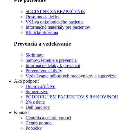
Pre pacientov
SOCIÁLNE ZABEZPEČENIE
Dostupnosť liečby
Výživa onkologického pacienta
Informačné materiály pre pacientov
Klinické skúšania
Prevencia a vzdelávanie
Skríningy
Samovyšetrenie a prevencia
Informačné letáky k prevencii
Preventívne aktivity
Vzdelávanie odborných pracovníkov a supervízie
Ako podporiť
Dobrovoľníctvo
Sponzorstvo
PODPORUJEM PACIENTOV S RAKOVINOU
2% z dane
Deň narcisov
Kontakt
Centrála a centrá pomoci
Centrá pomoci
Pobočky