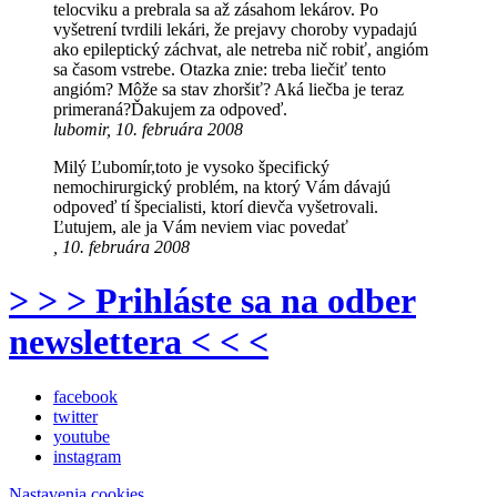
telocviku a prebrala sa až zásahom lekárov. Po
vyšetrení tvrdili lekári, že prejavy choroby vypadajú
ako epileptický záchvat, ale netreba nič robiť, angióm
sa časom vstrebe. Otazka znie: treba liečiť tento
angióm? Môže sa stav zhoršiť? Aká liečba je teraz
primeraná?Ďakujem za odpoveď.
lubomir, 10. februára 2008
Milý Ľubomír,toto je vysoko špecifický
nemochirurgický problém, na ktorý Vám dávajú
odpoveď tí špecialisti, ktorí dievča vyšetrovali.
Ľutujem, ale ja Vám neviem viac povedať
, 10. februára 2008
> > > Prihláste sa na odber
newslettera < < <
facebook
twitter
youtube
instagram
Nastavenia cookies