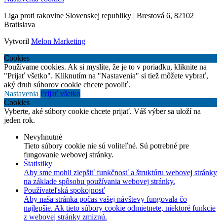
Liga proti rakovine Slovenskej republiky | Brestová 6, 82102
Bratislava
Vytvoril
Melon Marketing
Cookies
Používame cookies. Ak si myslíte, že je to v poriadku, kliknite na
"Prijať všetko". Kliknutím na "Nastavenia" si tiež môžete vybrať,
aký druh súborov cookie chcete povoliť.
Nastavenia
Prijať všetko
Cookies
Vyberte, aké súbory cookie chcete prijať. Váš výber sa uloží na
jeden rok.
Nevyhnutné
Tieto súbory cookie nie sú voliteľné. Sú potrebné pre
fungovanie webovej stránky.
Štatistiky
Aby sme mohli zlepšiť funkčnosť a štruktúru webovej stránky
na základe spôsobu používania webovej stránky.
Používateľská spokojnosť
Aby naša stránka počas vašej návštevy fungovala čo
najlepšie. Ak tieto súbory cookie odmietnete, niektoré funkcie
z webovej stránky zmiznú.