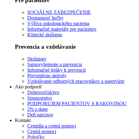
Pre pacientov
SOCIÁLNE ZABEZPEČENIE
Dostupnosť liečby
Výživa onkologického pacienta
Informačné materiály pre pacientov
Klinické skúšania
Prevencia a vzdelávanie
Skríningy
Samovyšetrenie a prevencia
Informačné letáky k prevencii
Preventívne aktivity
Vzdelávanie odborných pracovníkov a supervízie
Ako podporiť
Dobrovoľníctvo
Sponzorstvo
PODPORUJEM PACIENTOV S RAKOVINOU
2% z dane
Deň narcisov
Kontakt
Centrála a centrá pomoci
Centrá pomoci
Pobočky