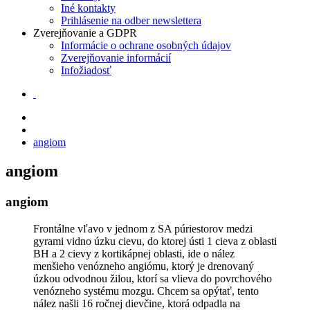
Iné kontakty
Prihlásenie na odber newslettera
Zverejňovanie a GDPR
Informácie o ochrane osobných údajov
Zverejňovanie informácií
Infožiadosť
angiom
angiom
angiom
Frontálne vľavo v jednom z SA púriestorov medzi
gyrami vidno úzku cievu, do ktorej ústi 1 cieva z oblasti
BH a 2 cievy z kortikápnej oblasti, ide o nález
menšieho venózneho angiómu, ktorý je drenovaný
úzkou odvodnou žilou, ktorí sa vlieva do povrchového
venózneho systému mozgu. Chcem sa opýtať, tento
nález našli 16 ročnej dievčine, ktorá odpadla na