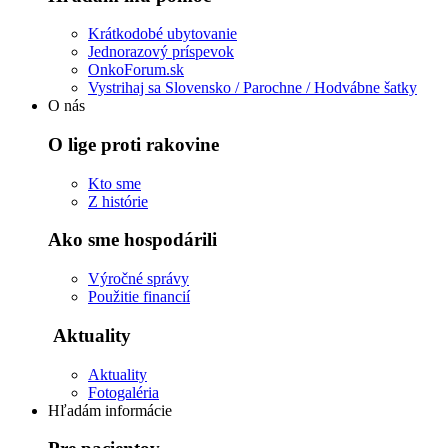
Krátkodobé ubytovanie
Jednorazový príspevok
OnkoForum.sk
Vystrihaj sa Slovensko / Parochne / Hodvábne šatky
O nás
O lige proti rakovine
Kto sme
Z histórie
Ako sme hospodárili
Výročné správy
Použitie financií
Aktuality
Aktuality
Fotogaléria
Hľadám informácie