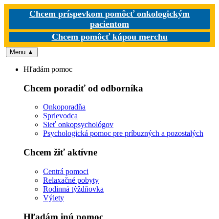
Chcem príspevkom pomôcť onkologickým
pacientom
Chcem pomôcť kúpou merchu
Menu
▲
Hľadám pomoc
Chcem poradiť od odborníka
Onkoporadňa
Sprievodca
Sieť onkopsychológov
Psychologická pomoc pre príbuzných a pozostalých
Chcem žiť aktívne
Centrá pomoci
Relaxačné pobyty
Rodinná týždňovka
Výlety
Hľadám inú pomoc