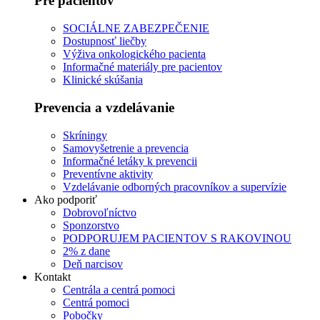
Pre pacientov
SOCIÁLNE ZABEZPEČENIE
Dostupnosť liečby
Výživa onkologického pacienta
Informačné materiály pre pacientov
Klinické skúšania
Prevencia a vzdelávanie
Skríningy
Samovyšetrenie a prevencia
Informačné letáky k prevencii
Preventívne aktivity
Vzdelávanie odborných pracovníkov a supervízie
Ako podporiť
Dobrovoľníctvo
Sponzorstvo
PODPORUJEM PACIENTOV S RAKOVINOU
2% z dane
Deň narcisov
Kontakt
Centrála a centrá pomoci
Centrá pomoci
Pobočky