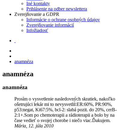
Iné kontakty
Prihlásenie na odber newslettera
Zverejňovanie a GDPR
Informácie o ochrane osobných údajov
Zverejňovanie informácií
Infožiadosť
anamnéza
anamnéza
anamnéza
Prosím o vysvetlenie nasledovných skratiek, nakoľko
ošetrujúci lekár mi to nevysvetlil:ER:60%, PR:90%,
p53:negat, Ki67:5%, bcl-2: slabá pozit. do 20%, cerB-
2:1+.Som po chemoterapii a rádioterapii a bolo by na
čase vedieť o svojej chorobe i niečo viac.Ďakujem.
Mária, 12. júla 2010