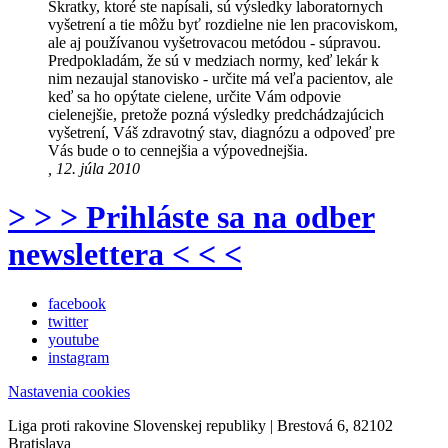
Skratky, ktoré ste napísali, sú výsledky laboratornych
vyšetrení a tie môžu byť rozdielne nie len pracoviskom,
ale aj používanou vyšetrovacou metódou - súpravou.
Predpokladám, že sú v medziach normy, keď lekár k
nim nezaujal stanovisko - určite má veľa pacientov, ale
keď sa ho opýtate cielene, určite Vám odpovie
cielenejšie, pretože pozná výsledky predchádzajúcich
vyšetrení, Váš zdravotný stav, diagnózu a odpoveď pre
Vás bude o to cennejšia a výpovednejšia.
, 12. júla 2010
> > > Prihláste sa na odber
newslettera < < <
facebook
twitter
youtube
instagram
Nastavenia cookies
Liga proti rakovine Slovenskej republiky | Brestová 6, 82102
Bratislava