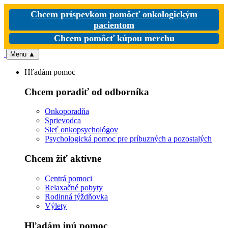
Chcem príspevkom pomôcť onkologickým
pacientom
Chcem pomôcť kúpou merchu
Menu
▲
Hľadám pomoc
Chcem poradiť od odborníka
Onkoporadňa
Sprievodca
Sieť onkopsychológov
Psychologická pomoc pre príbuzných a pozostalých
Chcem žiť aktívne
Centrá pomoci
Relaxačné pobyty
Rodinná týždňovka
Výlety
Hľadám inú pomoc