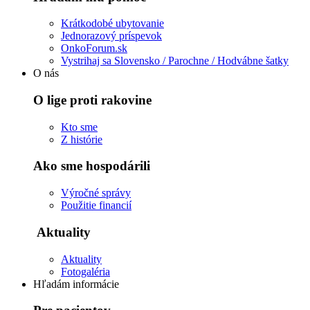
Krátkodobé ubytovanie
Jednorazový príspevok
OnkoForum.sk
Vystrihaj sa Slovensko / Parochne / Hodvábne šatky
O nás
O lige proti rakovine
Kto sme
Z histórie
Ako sme hospodárili
Výročné správy
Použitie financií
Aktuality
Aktuality
Fotogaléria
Hľadám informácie