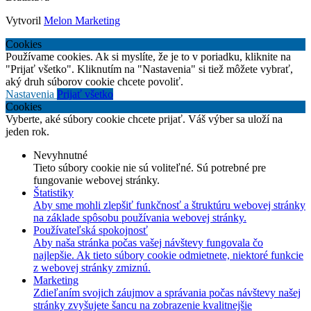
Vytvoril
Melon Marketing
Cookies
Používame cookies. Ak si myslíte, že je to v poriadku, kliknite na
"Prijať všetko". Kliknutím na "Nastavenia" si tiež môžete vybrať,
aký druh súborov cookie chcete povoliť.
Nastavenia
Prijať všetko
Cookies
Vyberte, aké súbory cookie chcete prijať. Váš výber sa uloží na
jeden rok.
Nevyhnutné
Tieto súbory cookie nie sú voliteľné. Sú potrebné pre
fungovanie webovej stránky.
Štatistiky
Aby sme mohli zlepšiť funkčnosť a štruktúru webovej stránky
na základe spôsobu používania webovej stránky.
Používateľská spokojnosť
Aby naša stránka počas vašej návštevy fungovala čo
najlepšie. Ak tieto súbory cookie odmietnete, niektoré funkcie
z webovej stránky zmiznú.
Marketing
Zdieľaním svojich záujmov a správania počas návštevy našej
stránky zvyšujete šancu na zobrazenie kvalitnejšie