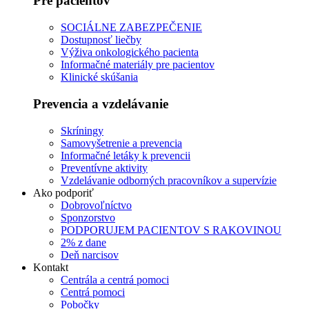
Pre pacientov
SOCIÁLNE ZABEZPEČENIE
Dostupnosť liečby
Výživa onkologického pacienta
Informačné materiály pre pacientov
Klinické skúšania
Prevencia a vzdelávanie
Skríningy
Samovyšetrenie a prevencia
Informačné letáky k prevencii
Preventívne aktivity
Vzdelávanie odborných pracovníkov a supervízie
Ako podporiť
Dobrovoľníctvo
Sponzorstvo
PODPORUJEM PACIENTOV S RAKOVINOU
2% z dane
Deň narcisov
Kontakt
Centrála a centrá pomoci
Centrá pomoci
Pobočky