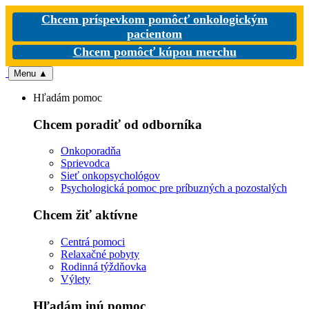
Chcem príspevkom pomôcť onkologickým
pacientom
Chcem pomôcť kúpou merchu
Menu
▲
Hľadám pomoc
Chcem poradiť od odborníka
Onkoporadňa
Sprievodca
Sieť onkopsychológov
Psychologická pomoc pre príbuzných a pozostalých
Chcem žiť aktívne
Centrá pomoci
Relaxačné pobyty
Rodinná týždňovka
Výlety
Hľadám inú pomoc