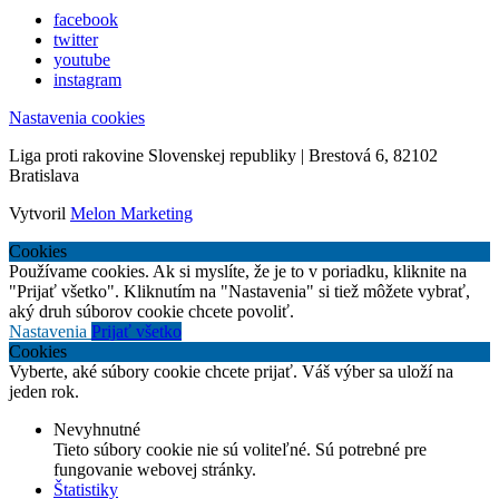
facebook
twitter
youtube
instagram
Nastavenia cookies
Liga proti rakovine Slovenskej republiky | Brestová 6, 82102
Bratislava
Vytvoril
Melon Marketing
Cookies
Používame cookies. Ak si myslíte, že je to v poriadku, kliknite na
"Prijať všetko". Kliknutím na "Nastavenia" si tiež môžete vybrať,
aký druh súborov cookie chcete povoliť.
Nastavenia
Prijať všetko
Cookies
Vyberte, aké súbory cookie chcete prijať. Váš výber sa uloží na
jeden rok.
Nevyhnutné
Tieto súbory cookie nie sú voliteľné. Sú potrebné pre
fungovanie webovej stránky.
Štatistiky