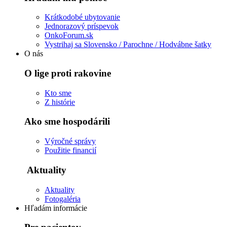
Krátkodobé ubytovanie
Jednorazový príspevok
OnkoForum.sk
Vystrihaj sa Slovensko / Parochne / Hodvábne šatky
O nás
O lige proti rakovine
Kto sme
Z histórie
Ako sme hospodárili
Výročné správy
Použitie financií
Aktuality
Aktuality
Fotogaléria
Hľadám informácie