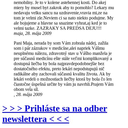
nemobilny. Je to v kolene astehennej kosti. Do akej
miery by musel byt zakrok aby to pomohlo? Lekary mu
nedavaju velku sancu na uzdravenie,vravia mi,ze na
tom je velmi zle.Neviem ci sa nato niekto podujme. My
ale bojujeme a hlavne sa snazime vyhrat,aj ked je to
velmi tazke. ZAZRAKY SA PREDSA DEJU!!!
maja, 28. mája 2009
Pani Maja, nerada by som Vám zobrala nádej, zažila
som i pár zázrakov v medicíne,alei napriek Vášmu
neuplnému nálezu, zdravotný stav u Vášho manžela je
pre súčasnú medicínu ešte stále veľmi komplikovaný a
dostupná liečba by bola najpravdepodobnejšie bez
dostatočného efektu, preto lekári nepodstupujú nič
radikálne aby zachovali súčasnú kvalitu života. Ak by
lekári vedeli o možnostiach liečby ktorá by bola čo len
čiastočne úspešná určite by vám ju navrhli.Prajem Vám
obom veĺa síl.
, 28. mája 2009
> > > Prihláste sa na odber
newslettera < < <