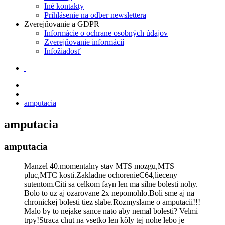
Iné kontakty
Prihlásenie na odber newslettera
Zverejňovanie a GDPR
Informácie o ochrane osobných údajov
Zverejňovanie informácií
Infožiadosť
amputacia
amputacia
amputacia
Manzel 40.momentalny stav MTS mozgu,MTS
pluc,MTC kosti.Zakladne ochorenieC64,lieceny
sutentom.Citi sa celkom fayn len ma silne bolesti nohy.
Bolo to uz aj ozarovane 2x nepomohlo.Boli sme aj na
chronickej bolesti tiez slabe.Rozmyslame o amputacii!!!
Malo by to nejake sance nato aby nemal bolesti? Velmi
trpy!Straca chut na vsetko len kôly tej nohe lebo je