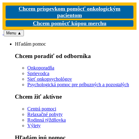
Chcem príspevkom pomôcť onkologickým
pacientom
Chcem pomôcť kúpou merchu
Menu
▲
Hľadám pomoc
Chcem poradiť od odborníka
Onkoporadňa
Sprievodca
Sieť onkopsychológov
Psychologická pomoc pre príbuzných a pozostalých
Chcem žiť aktívne
Centrá pomoci
Relaxačné pobyty
Rodinná týždňovka
Výlety
Hľadám inú pomoc