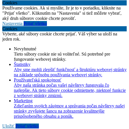
Cookies
Používame cookies. Ak si myslíte, že je to v poriadku, kliknite na
"Prijať všetko". Kliknutím na "Nastavenia" si tiež môžete vybrať,
aký druh súborov cookie chcete povoliť.
Nastavenia
Prijať všetko
Cookies
Vyberte, aké súbory cookie chcete prijať. Váš výber sa uloží na
jeden rok.
Nevyhnutné
Tieto súbory cookie nie sú voliteľné. Sú potrebné pre
fungovanie webovej stránky.
Štatistiky
Aby sme mohli zlepšiť funkčnosť a štruktúru webovej stránky
na základe spôsobu používania webovej stránky.
Používateľská spokojnosť
Aby naša stránka počas vašej návštevy fungovala čo
najlepšie. Ak tieto súbory cookie odmietnete, niektoré funkcie
z webovej stránky zmiznú.
Marketing
Zdieľaním svojich záujmov a správania počas návštevy našej
stránky zvyšujete šancu na zobrazenie kvalitnejšie
prispôsobeného obsahu a ponúk.
Uložiť
Prijať všetko