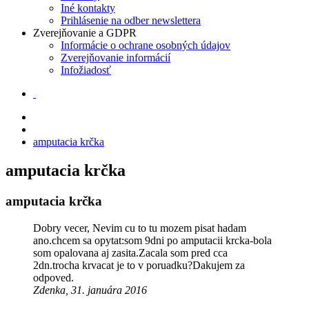
Iné kontakty
Prihlásenie na odber newslettera
Zverejňovanie a GDPR
Informácie o ochrane osobných údajov
Zverejňovanie informácií
Infožiadosť
amputacia krčka
amputacia krčka
amputacia krčka
Dobry vecer, Nevim cu to tu mozem pisat hadam
ano.chcem sa opytat:som 9dni po amputacii krcka-bola
som opalovana aj zasita.Zacala som pred cca
2dn.trocha krvacat je to v poruadku?Dakujem za
odpoved.
Zdenka, 31. januára 2016