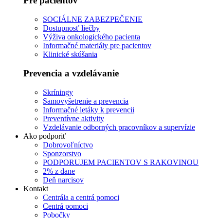
Pre pacientov
SOCIÁLNE ZABEZPEČENIE
Dostupnosť liečby
Výživa onkologického pacienta
Informačné materiály pre pacientov
Klinické skúšania
Prevencia a vzdelávanie
Skríningy
Samovyšetrenie a prevencia
Informačné letáky k prevencii
Preventívne aktivity
Vzdelávanie odborných pracovníkov a supervízie
Ako podporiť
Dobrovoľníctvo
Sponzorstvo
PODPORUJEM PACIENTOV S RAKOVINOU
2% z dane
Deň narcisov
Kontakt
Centrála a centrá pomoci
Centrá pomoci
Pobočky