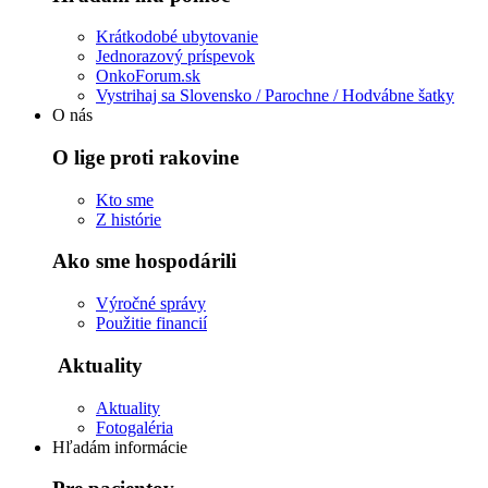
Krátkodobé ubytovanie
Jednorazový príspevok
OnkoForum.sk
Vystrihaj sa Slovensko / Parochne / Hodvábne šatky
O nás
O lige proti rakovine
Kto sme
Z histórie
Ako sme hospodárili
Výročné správy
Použitie financií
Aktuality
Aktuality
Fotogaléria
Hľadám informácie