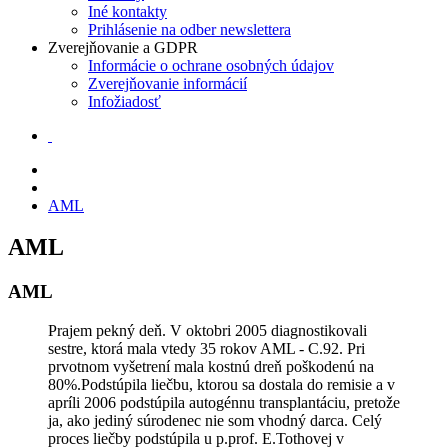
Iné kontakty
Prihlásenie na odber newslettera
Zverejňovanie a GDPR
Informácie o ochrane osobných údajov
Zverejňovanie informácií
Infožiadosť
AML
AML
AML
Prajem pekný deň. V oktobri 2005 diagnostikovali
sestre, ktorá mala vtedy 35 rokov AML - C.92. Pri
prvotnom vyšetrení mala kostnú dreň poškodenú na
80%.Podstúpila liečbu, ktorou sa dostala do remisie a v
apríli 2006 podstúpila autogénnu transplantáciu, pretože
ja, ako jediný súrodenec nie som vhodný darca. Celý
proces liečby podstúpila u p.prof. E.Tothovej v