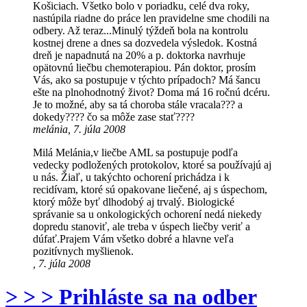
Košiciach. Všetko bolo v poriadku, celé dva roky,
nastúpila riadne do práce len pravidelne sme chodili na
odbery. Až teraz...Minulý týždeň bola na kontrolu
kostnej drene a dnes sa dozvedela výsledok. Kostná
dreň je napadnutá na 20% a p. doktorka navrhuje
opätovnú liečbu chemoterapiou. Pán doktor, prosím
Vás, ako sa postupuje v týchto prípadoch? Má šancu
ešte na plnohodnotný život? Doma má 16 ročnú dcéru.
Je to možné, aby sa tá choroba stále vracala??? a
dokedy???? čo sa môže zase stať????
melánia, 7. júla 2008
Milá Melánia,v liečbe AML sa postupuje podľa
vedecky podložených protokolov, ktoré sa používajú aj
u nás. Žiaľ, u takýchto ochorení prichádza i k
recidívam, ktoré sú opakovane liečené, aj s úspechom,
ktorý môže byť dlhodobý aj trvalý. Biologické
správanie sa u onkologických ochorení nedá niekedy
dopredu stanoviť, ale treba v úspech liečby veriť a
dúfať.Prajem Vám všetko dobré a hlavne veľa
pozitívnych myšlienok.
, 7. júla 2008
> > > Prihláste sa na odber