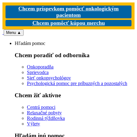
Chcem príspevkom pomôcť onkologickým
pacientom
Chcem pomôcť kúpou merchu
Menu
▲
Hľadám pomoc
Chcem poradiť od odborníka
Onkoporadňa
Sprievodca
Sieť onkopsychológov
Psychologická pomoc pre príbuzných a pozostalých
Chcem žiť aktívne
Centrá pomoci
Relaxačné pobyty
Rodinná týždňovka
Výlety
Hľadám inú pomoc