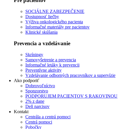
Pre pacientov
SOCIÁLNE ZABEZPEČENIE
Dostupnosť liečby
Výživa onkologického pacienta
Informačné materiály pre pacientov
Klinické skúšania
Prevencia a vzdelávanie
Skríningy
Samovyšetrenie a prevencia
Informačné letáky k prevencii
Preventívne aktivity
Vzdelávanie odborných pracovníkov a supervízie
Ako podporiť
Dobrovoľníctvo
Sponzorstvo
PODPORUJEM PACIENTOV S RAKOVINOU
2% z dane
Deň narcisov
Kontakt
Centrála a centrá pomoci
Centrá pomoci
Pobočky