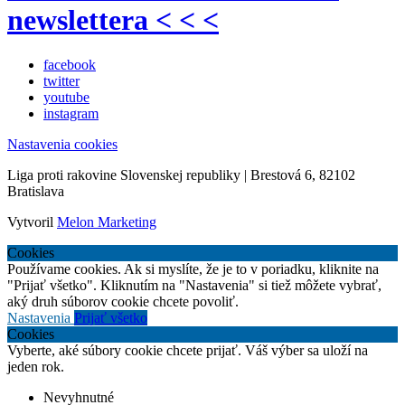
newslettera < < <
facebook
twitter
youtube
instagram
Nastavenia cookies
Liga proti rakovine Slovenskej republiky | Brestová 6, 82102
Bratislava
Vytvoril
Melon Marketing
Cookies
Používame cookies. Ak si myslíte, že je to v poriadku, kliknite na
"Prijať všetko". Kliknutím na "Nastavenia" si tiež môžete vybrať,
aký druh súborov cookie chcete povoliť.
Nastavenia
Prijať všetko
Cookies
Vyberte, aké súbory cookie chcete prijať. Váš výber sa uloží na
jeden rok.
Nevyhnutné