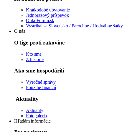
Krátkodobé ubytovanie
Jednorazový príspevok
OnkoForum.sk
Vystrihaj sa Slovensko / Parochne / Hodvábne šatky
O nás
O lige proti rakovine
Kto sme
Z histórie
Ako sme hospodárili
Výročné správy
Použitie financií
Aktuality
Aktuality
Fotogaléria
Hľadám informácie