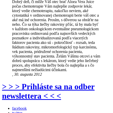
Dobrý deň, či môže Váš otec brať Aloea Vera Juice
počas chemoterapie Vám najlepšie zodpovie lekár,
ktorý vedie chemoterapiu, nakoľko neviem, aké
cytostatiká v ordinovanej chemoterapii berie váš otec a
aké má iné ochorenia. Prosím, s dôverou sa obráťte na
neho. Čo sa týka liečby rakoviny pľúc, tá by mala byť
v každom onkologickom eventuálne pneumologickom
pracovisku ordinovaná podľa najnovších vedeckých
poznatkov a individualizovaná podľa viacerých
faktorov pacienta ako sú - pokročilosť - rozsah, teda
štádium rakoviny, mikromorfologický typ karcinómu,
vek pacienta, pridružené ochorenia pacienta,
výkonnostný stav pacienta. Želám Vášmu otcovi a vám
dobrú spoluprácu s lekárom, ktorý vedie jeho liečebný
proces, aby efektivita liečby bola čo najlepšia a s čo
najmenšími nežiadúcimi účinkami.
, 30. augusta 2012
> > > Prihláste sa na odber
newslettera < < <
facebook
twitter