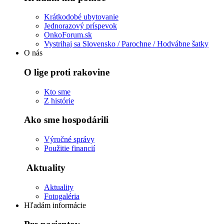
Krátkodobé ubytovanie
Jednorazový príspevok
OnkoForum.sk
Vystrihaj sa Slovensko / Parochne / Hodvábne šatky
O nás
O lige proti rakovine
Kto sme
Z histórie
Ako sme hospodárili
Výročné správy
Použitie financií
Aktuality
Aktuality
Fotogaléria
Hľadám informácie