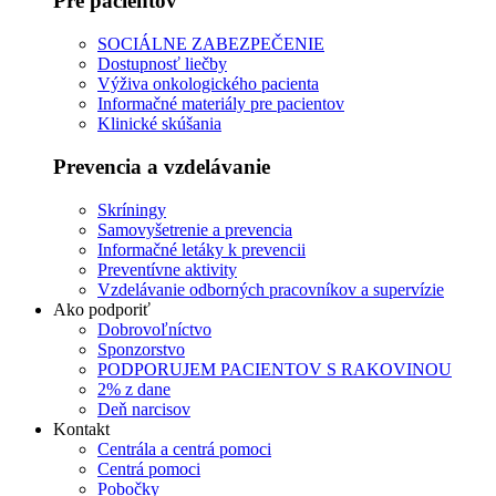
Pre pacientov
SOCIÁLNE ZABEZPEČENIE
Dostupnosť liečby
Výživa onkologického pacienta
Informačné materiály pre pacientov
Klinické skúšania
Prevencia a vzdelávanie
Skríningy
Samovyšetrenie a prevencia
Informačné letáky k prevencii
Preventívne aktivity
Vzdelávanie odborných pracovníkov a supervízie
Ako podporiť
Dobrovoľníctvo
Sponzorstvo
PODPORUJEM PACIENTOV S RAKOVINOU
2% z dane
Deň narcisov
Kontakt
Centrála a centrá pomoci
Centrá pomoci
Pobočky