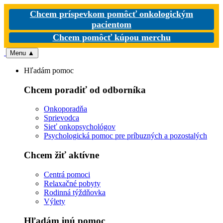
Chcem príspevkom pomôcť onkologickým
pacientom
Chcem pomôcť kúpou merchu
Menu
▲
Hľadám pomoc
Chcem poradiť od odborníka
Onkoporadňa
Sprievodca
Sieť onkopsychológov
Psychologická pomoc pre príbuzných a pozostalých
Chcem žiť aktívne
Centrá pomoci
Relaxačné pobyty
Rodinná týždňovka
Výlety
Hľadám inú pomoc