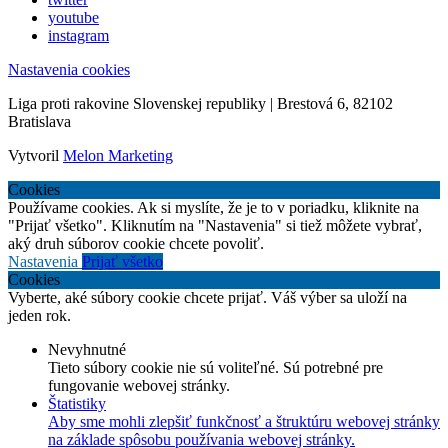
youtube
instagram
Nastavenia cookies
Liga proti rakovine Slovenskej republiky | Brestová 6, 82102
Bratislava
Vytvoril
Melon Marketing
Cookies
Používame cookies. Ak si myslíte, že je to v poriadku, kliknite na
"Prijať všetko". Kliknutím na "Nastavenia" si tiež môžete vybrať,
aký druh súborov cookie chcete povoliť.
Nastavenia
Prijať všetko
Cookies
Vyberte, aké súbory cookie chcete prijať. Váš výber sa uloží na
jeden rok.
Nevyhnutné
Tieto súbory cookie nie sú voliteľné. Sú potrebné pre
fungovanie webovej stránky.
Štatistiky
Aby sme mohli zlepšiť funkčnosť a štruktúru webovej stránky
na základe spôsobu používania webovej stránky.