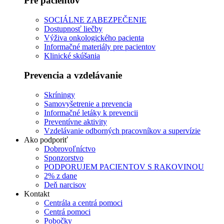
Pre pacientov
SOCIÁLNE ZABEZPEČENIE
Dostupnosť liečby
Výživa onkologického pacienta
Informačné materiály pre pacientov
Klinické skúšania
Prevencia a vzdelávanie
Skríningy
Samovyšetrenie a prevencia
Informačné letáky k prevencii
Preventívne aktivity
Vzdelávanie odborných pracovníkov a supervízie
Ako podporiť
Dobrovoľníctvo
Sponzorstvo
PODPORUJEM PACIENTOV S RAKOVINOU
2% z dane
Deň narcisov
Kontakt
Centrála a centrá pomoci
Centrá pomoci
Pobočky