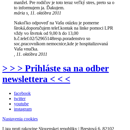
manžel. Pre rodičov je toto teraz veľký stres, preto sa o
to informujem ja. Ďakujem.
mária s, 11. októbra 2011
Nakoľko odpoveď na Vašu otázku je pomerne
široká,doporučujem telef.kontak na linke pomoci LPR
vždy vo štvrtok od 9,00 h do 13,00
h.č.telef.02/52965148resp.poradenstvo so
soc.pracovníkom nemocnice,kde je hospitalizovaná
Vaša vnučka.
, 11. októbra 2011
> > > Prihláste sa na odber
newslettera < < <
facebook
twitter
youtube
instagram
Nastavenia cookies
Liga proti rakovine Slovenskej republiky | Brestová 6, 82102