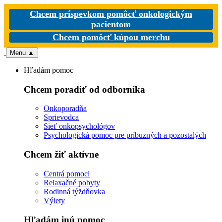
Chcem príspevkom pomôcť onkologickým
pacientom
Chcem pomôcť kúpou merchu
Menu
▲
Hľadám pomoc
Chcem poradiť od odborníka
Onkoporadňa
Sprievodca
Sieť onkopsychológov
Psychologická pomoc pre príbuzných a pozostalých
Chcem žiť aktívne
Centrá pomoci
Relaxačné pobyty
Rodinná týždňovka
Výlety
Hľadám inú pomoc