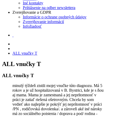
Iné kontakty
Prihlásenie na odber newslettera
Zverejňovanie a GDPR
Informácie o ochrane osobných údajov
Zverejňovanie informácií
Infožiadosť
ALL vnučky T
ALL vnučky T
ALL vnučky T
minulý týždeň zistili mojej vnučke túto diagnozu. Má 5
rokov a je už hospitalizovaná v B. Bystrici, kde je s ňou
aj mama. Mama je zamestnaná a jej neprítomnosť v
práci je zatiaľ riešená ošetrovným. Chcela by som
vedieť ako najlepšie je pokrýť jej neprítomnosť v práci
/PN , rodičovská dovolenka/. a zároveň aké iné nároky
má zo sociálného poistenia / doprava a pod/ rodina -