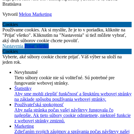
Bratislava
Vytvoril
Melon Marketing
Cookies
Používame cookies. Ak si myslíte, že je to v poriadku, kliknite na
"Prijať všetko". Kliknutím na "Nastavenia" si tiež môžete vybrať,
aký druh súborov cookie chcete povoliť.
Nastavenia
Prijať všetko
Cookies
Vyberte, aké súbory cookie chcete prijať. Váš výber sa uloží na
jeden rok.
Nevyhnutné
Tieto súbory cookie nie sú voliteľné. Sú potrebné pre
fungovanie webovej stránky.
Štatistiky
Aby sme mohli zlepšiť funkčnosť a štruktúru webovej stránky
na základe spôsobu používania webovej stránky.
Používateľská spokojnosť
Aby naša stránka počas vašej návštevy fungovala čo
najlepšie. Ak tieto súbory cookie odmietnete, niektoré funkcie
z webovej stránky zmiznú.
Marketing
Zdieľaním svojich záujmov a správania počas návštevy našej