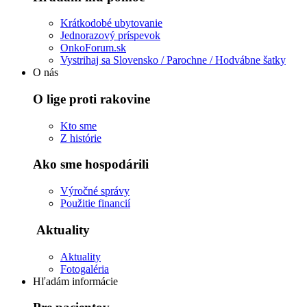
Krátkodobé ubytovanie
Jednorazový príspevok
OnkoForum.sk
Vystrihaj sa Slovensko / Parochne / Hodvábne šatky
O nás
O lige proti rakovine
Kto sme
Z histórie
Ako sme hospodárili
Výročné správy
Použitie financií
Aktuality
Aktuality
Fotogaléria
Hľadám informácie