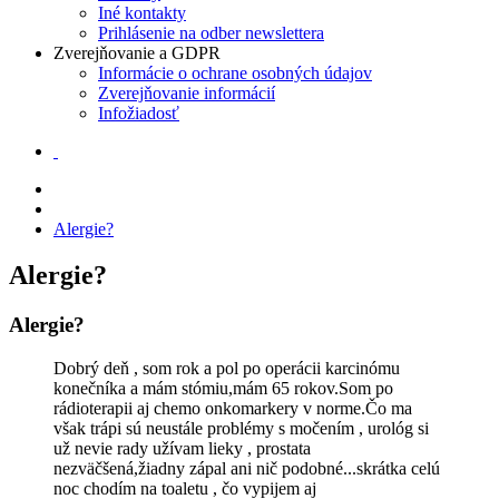
Iné kontakty
Prihlásenie na odber newslettera
Zverejňovanie a GDPR
Informácie o ochrane osobných údajov
Zverejňovanie informácií
Infožiadosť
Alergie?
Alergie?
Alergie?
Dobrý deň , som rok a pol po operácii karcinómu
konečníka a mám stómiu,mám 65 rokov.Som po
rádioterapii aj chemo onkomarkery v norme.Čo ma
však trápi sú neustále problémy s močením , urológ si
už nevie rady užívam lieky , prostata
nezväčšená,žiadny zápal ani nič podobné...skrátka celú
noc chodím na toaletu , čo vypijem aj