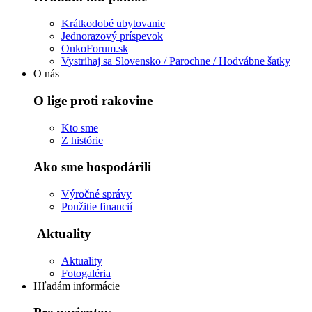
Krátkodobé ubytovanie
Jednorazový príspevok
OnkoForum.sk
Vystrihaj sa Slovensko / Parochne / Hodvábne šatky
O nás
O lige proti rakovine
Kto sme
Z histórie
Ako sme hospodárili
Výročné správy
Použitie financií
Aktuality
Aktuality
Fotogaléria
Hľadám informácie