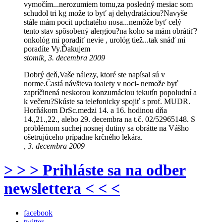
vymočím...nerozumiem tomu,za posledný mesiac som
schudol tri kg može to byť aj dehydratáciou?Navyše
stále mám pocit upchatého nosa...nemôže byť celý
tento stav spôsobený alergiou?na koho sa mám obrátiť?
onkológ mi poradiť nevie , urológ tiež...tak snáď mi
poradíte Vy.Ďakujem
stomik, 3. decembra 2009
Dobrý deň,Vaše nálezy, ktoré ste napísal sú v
norme.Častá návšteva toalety v noci- nemože byť
zapríčinená neskorou konzumáciou tekutín popoludní a
k večeru?Skúste sa telefonicky spojiť s prof. MUDR.
Horňákom DrSc.medzi 14. a 16. hodinou dňa
14.,21.,22., alebo 29. decembra na t.č. 02/52965148. S
problémom suchej nosnej dutiny sa obrátte na Vášho
ošetrujúceho prípadne krčného lekára.
, 3. decembra 2009
> > > Prihláste sa na odber
newslettera < < <
facebook
twitter