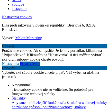
youtube
instagram
Nastavenia cookies
Liga proti rakovine Slovenskej republiky | Brestová 6, 82102
Bratislava
Vytvoril
Melon Marketing
Cookies
Používame cookies. Ak si myslíte, že je to v poriadku, kliknite na
"Prijať všetko". Kliknutím na "Nastavenia" si tiež môžete vybrať,
aký druh súborov cookie chcete povoliť.
Nastavenia
Prijať všetko
Cookies
Vyberte, aké súbory cookie chcete prijať. Váš výber sa uloží na
jeden rok.
Nevyhnutné
Tieto súbory cookie nie sú voliteľné. Sú potrebné pre
fungovanie webovej stránky.
Štatistiky
Aby sme mohli zlepšiť funkčnosť a štruktúru webovej stránky
na základe spôsobu používania webovej stránky.