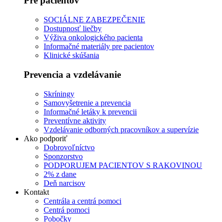
Pre pacientov
SOCIÁLNE ZABEZPEČENIE
Dostupnosť liečby
Výživa onkologického pacienta
Informačné materiály pre pacientov
Klinické skúšania
Prevencia a vzdelávanie
Skríningy
Samovyšetrenie a prevencia
Informačné letáky k prevencii
Preventívne aktivity
Vzdelávanie odborných pracovníkov a supervízie
Ako podporiť
Dobrovoľníctvo
Sponzorstvo
PODPORUJEM PACIENTOV S RAKOVINOU
2% z dane
Deň narcisov
Kontakt
Centrála a centrá pomoci
Centrá pomoci
Pobočky