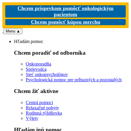
Chcem príspevkom pomôcť onkologickým
pacientom
Chcem pomôcť kúpou merchu
Menu
▲
Hľadám pomoc
Chcem poradiť od odborníka
Onkoporadňa
Sprievodca
Sieť onkopsychológov
Psychologická pomoc pre príbuzných a pozostalých
Chcem žiť aktívne
Centrá pomoci
Relaxačné pobyty
Rodinná týždňovka
Výlety
Hľadám inú pomoc