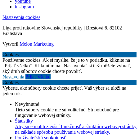
youtube
instagram
Nastavenia cookies
Liga proti rakovine Slovenskej republiky | Brestová 6, 82102
Bratislava
Vytvoril
Melon Marketing
Cookies
Používame cookies. Ak si myslíte, že je to v poriadku, kliknite na
"Prijať všetko". Kliknutím na "Nastavenia" si tiež môžete vybrať,
aký druh súborov cookie chcete povoliť.
Nastavenia
Prijať všetko
Cookies
Vyberte, aké súbory cookie chcete prijať. Váš výber sa uloží na
jeden rok.
Nevyhnutné
Tieto súbory cookie nie sú voliteľné. Sú potrebné pre
fungovanie webovej stránky.
Štatistiky
Aby sme mohli zlepšiť funkčnosť a štruktúru webovej stránky
na základe spôsobu používania webovej stránky.
Používateľská spokojnosť