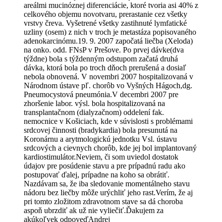
areálmi mucinóznej diferenciácie, ktoré tvoria asi 40% z
celkového objemu novotvaru, prerastanie cez všetky
vrstvy čreva. Vyšetrené všetky zastihnuté lymfatické
uzliny (osem) z nich v troch je metastáza popisovaného
adenokarcinómu.19. 9. 2007 započatá liečba (Xeloda)
na onko. odd. FNsP v Prešove. Po prvej dávke(dva
týždne) bola s týždenným odstupom začatá druhá
dávka, ktorá bola po troch dňoch prerušená a dosiaľ
nebola obnovená. V novembri 2007 hospitalizovaná v
Národnom ústave pľ. chorôb vo Vyšných Hágoch,dg.
Pneumocystová pneumónia.V decembri 2007 pre
zhoršenie labor. výsl. bola hospitalizovaná na
transplantačnom (dialyzačnom) oddelení fak.
nemocnice v Košiciach, kde v súvislosti s problémami
srdcovej činnosti (bradykardia) bola presunutá na
Koronárnu a arytmologickú jednotku Vsl. ústavu
srdcových a cievnych chorôb, kde jej bol implantovaný
kardiostimulátor.Neviem, či som uviedol dostatok
údajov pre posúdenie stavu a pre prípadnú radu ako
postupovať ďalej, prípadne na koho sa obrátiť.
Nazdávam sa, že iba sledovanie momentálneho stavu
nádoru bez liečby môže urýchliť jeho rast.Verím, že aj
pri tomto zložitom zdravotnom stave sa dá choroba
aspoň ubrzdiť ak už nie vyliečiť.Ďakujem za
akúkoľvek odpoveďAndrej