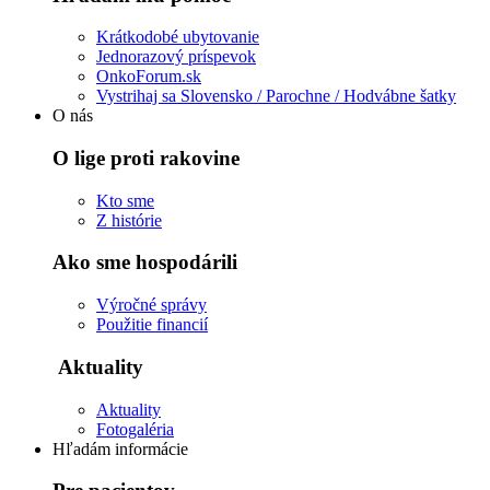
Krátkodobé ubytovanie
Jednorazový príspevok
OnkoForum.sk
Vystrihaj sa Slovensko / Parochne / Hodvábne šatky
O nás
O lige proti rakovine
Kto sme
Z histórie
Ako sme hospodárili
Výročné správy
Použitie financií
Aktuality
Aktuality
Fotogaléria
Hľadám informácie