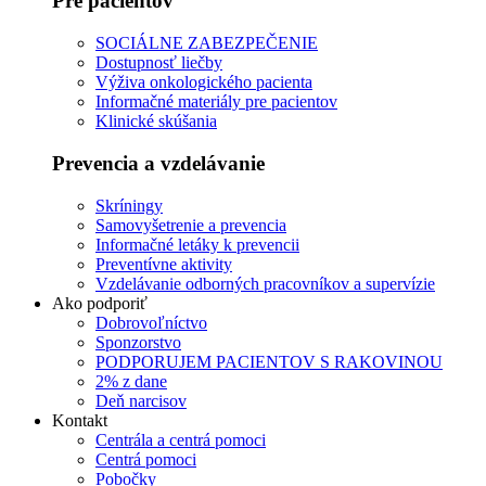
Pre pacientov
SOCIÁLNE ZABEZPEČENIE
Dostupnosť liečby
Výživa onkologického pacienta
Informačné materiály pre pacientov
Klinické skúšania
Prevencia a vzdelávanie
Skríningy
Samovyšetrenie a prevencia
Informačné letáky k prevencii
Preventívne aktivity
Vzdelávanie odborných pracovníkov a supervízie
Ako podporiť
Dobrovoľníctvo
Sponzorstvo
PODPORUJEM PACIENTOV S RAKOVINOU
2% z dane
Deň narcisov
Kontakt
Centrála a centrá pomoci
Centrá pomoci
Pobočky