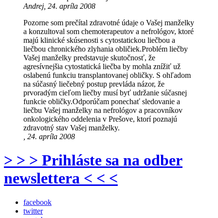
Andrej, 24. apríla 2008
Pozorne som prečítal zdravotné údaje o Vašej manželky
a konzultoval som chemoterapeutov a nefrológov, ktoré
majú klinické skúsenosti s cytostatickou liečbou a
liečbou chronického zlyhania obličiek.Problém liečby
Vašej manželky predstavuje skutočnosť, že
agresívnejšia cytostatická liečba by mohla znížiť už
oslabenú funkciu transplantovanej obličky. S ohľadom
na súčasný liečebný postup prevláda názor, že
prvoradým cieľom liečby musí byť udržanie súčasnej
funkcie obličky.Odporúčam ponechať sledovanie a
liečbu Vašej manželky na nefrológov a pracovníkov
onkologického oddelenia v Prešove, ktorí poznajú
zdravotný stav Vašej manželky.
, 24. apríla 2008
> > > Prihláste sa na odber
newslettera < < <
facebook
twitter