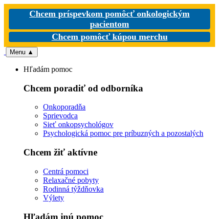
Chcem príspevkom pomôcť onkologickým
pacientom
Chcem pomôcť kúpou merchu
Menu
▲
Hľadám pomoc
Chcem poradiť od odborníka
Onkoporadňa
Sprievodca
Sieť onkopsychológov
Psychologická pomoc pre príbuzných a pozostalých
Chcem žiť aktívne
Centrá pomoci
Relaxačné pobyty
Rodinná týždňovka
Výlety
Hľadám inú pomoc