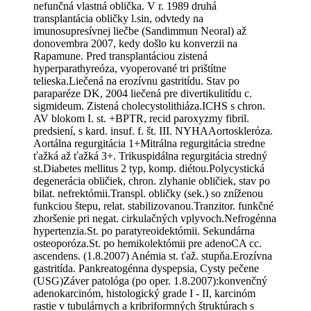
nefunčná vlastná oblička. V r. 1989 druhá
transplantácia obličky l.sin, odvtedy na
imunosupresívnej liečbe (Sandimmun Neoral) až
donovembra 2007, kedy došlo ku konverzii na
Rapamune. Pred transplantáciou zistená
hyperparathyreóza, vyoperované tri prištítne
telieska.Liečená na erozívnu gastritídu. Stav po
paraparéze DK, 2004 liečená pre divertikulitídu c.
sigmideum. Zistená cholecystolithiáza.ICHS s chron.
AV blokom I. st. +BPTR, recid paroxyzmy fibril.
predsiení, s kard. insuf. f. št. III. NYHAAortoskleróza.
Aortálna regurgitácia 1+Mitrálna regurgitácia stredne
ťažká až ťažká 3+. Trikuspidálna regurgitácia stredný
st.Diabetes mellitus 2 typ, komp. diétou.Polycystická
degenerácia obličiek, chron. zlyhanie obličiek, stav po
bilat. nefrektómii.Transpl. obličky (sek.) so zníženou
funkciou štepu, relat. stabilizovanou.Tranzitor. funkčné
zhoršenie pri negat. cirkulačných vplyvoch.Nefrogénna
hypertenzia.St. po paratyreoidektómii. Sekundárna
osteoporóza.St. po hemikolektómii pre adenoCA cc.
ascendens. (1.8.2007) Anémia st. ťaž. stupňa.Erozívna
gastritída. Pankreatogénna dyspepsia, Cysty pečene
(USG)Záver patológa (po oper. 1.8.2007):konvenčný
adenokarcinóm, histologický grade I - II, karcinóm
rastie v tubulárnych a kribriformných štruktúrach s