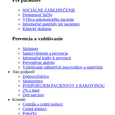
Pre pacientov
SOCIÁLNE ZABEZPEČENIE
Dostupnosť liečby
Výživa onkologického pacienta
Informačné materiály pre pacientov
Klinické skúšania
Prevencia a vzdelávanie
Skríningy
Samovyšetrenie a prevencia
Informačné letáky k prevencii
Preventívne aktivity
Vzdelávanie odborných pracovníkov a supervízie
Ako podporiť
Dobrovoľníctvo
Sponzorstvo
PODPORUJEM PACIENTOV S RAKOVINOU
2% z dane
Deň narcisov
Kontakt
Centrála a centrá pomoci
Centrá pomoci
Pobočky