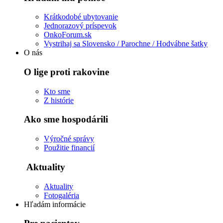
Krátkodobé ubytovanie
Jednorazový príspevok
OnkoForum.sk
Vystrihaj sa Slovensko / Parochne / Hodvábne šatky
O nás
O lige proti rakovine
Kto sme
Z histórie
Ako sme hospodárili
Výročné správy
Použitie financií
Aktuality
Aktuality
Fotogaléria
Hľadám informácie