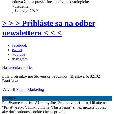
zdravá žena a pravidelne absolvujte cytologické
vyšetrenie.
, 14. mája 2010
> > > Prihláste sa na odber
newslettera < < <
facebook
twitter
youtube
instagram
Nastavenia cookies
Liga proti rakovine Slovenskej republiky | Brestová 6, 82102
Bratislava
Vytvoril
Melon Marketing
Cookies
Používame cookies. Ak si myslíte, že je to v poriadku, kliknite na
"Prijať všetko". Kliknutím na "Nastavenia" si tiež môžete vybrať,
aký druh súborov cookie chcete povoliť.