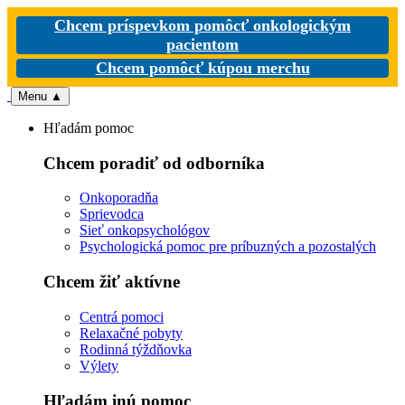
Chcem príspevkom pomôcť onkologickým
pacientom
Chcem pomôcť kúpou merchu
Menu
▲
Hľadám pomoc
Chcem poradiť od odborníka
Onkoporadňa
Sprievodca
Sieť onkopsychológov
Psychologická pomoc pre príbuzných a pozostalých
Chcem žiť aktívne
Centrá pomoci
Relaxačné pobyty
Rodinná týždňovka
Výlety
Hľadám inú pomoc