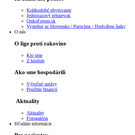
Krátkodobé ubytovanie
Jednorazový príspevok
OnkoForum.sk
Vystrihaj sa Slovensko / Parochne / Hodvábne šatky
O nás
O lige proti rakovine
Kto sme
Z histórie
Ako sme hospodárili
Výročné správy
Použitie financií
Aktuality
Aktuality
Fotogaléria
Hľadám informácie