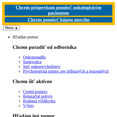
Chcem príspevkom pomôcť onkologickým
pacientom
Chcem pomôcť kúpou merchu
Menu
▲
Hľadám pomoc
Chcem poradiť od odborníka
Onkoporadňa
Sprievodca
Sieť onkopsychológov
Psychologická pomoc pre príbuzných a pozostalých
Chcem žiť aktívne
Centrá pomoci
Relaxačné pobyty
Rodinná týždňovka
Výlety
Hľadám inú pomoc