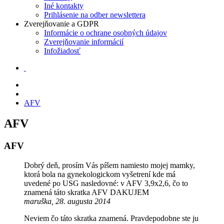
Iné kontakty
Prihlásenie na odber newslettera
Zverejňovanie a GDPR
Informácie o ochrane osobných údajov
Zverejňovanie informácií
Infožiadosť
AFV
AFV
AFV
Dobrý deň, prosím Vás píšem namiesto mojej mamky,
ktorá bola na gynekologickom vyšetrení kde má
uvedené po USG nasledovné: v AFV 3,9x2,6, čo to
znamená táto skratka AFV DAKUJEM
maruška, 28. augusta 2014
Neviem čo táto skratka znamená. Pravdepodobne ste ju