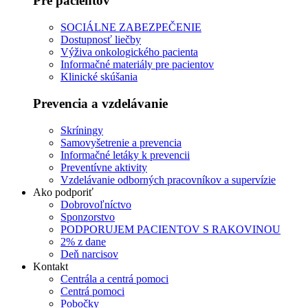
Pre pacientov
SOCIÁLNE ZABEZPEČENIE
Dostupnosť liečby
Výživa onkologického pacienta
Informačné materiály pre pacientov
Klinické skúšania
Prevencia a vzdelávanie
Skríningy
Samovyšetrenie a prevencia
Informačné letáky k prevencii
Preventívne aktivity
Vzdelávanie odborných pracovníkov a supervízie
Ako podporiť
Dobrovoľníctvo
Sponzorstvo
PODPORUJEM PACIENTOV S RAKOVINOU
2% z dane
Deň narcisov
Kontakt
Centrála a centrá pomoci
Centrá pomoci
Pobočky