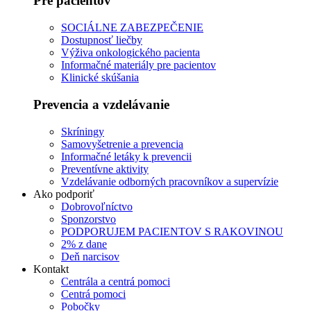
Pre pacientov
SOCIÁLNE ZABEZPEČENIE
Dostupnosť liečby
Výživa onkologického pacienta
Informačné materiály pre pacientov
Klinické skúšania
Prevencia a vzdelávanie
Skríningy
Samovyšetrenie a prevencia
Informačné letáky k prevencii
Preventívne aktivity
Vzdelávanie odborných pracovníkov a supervízie
Ako podporiť
Dobrovoľníctvo
Sponzorstvo
PODPORUJEM PACIENTOV S RAKOVINOU
2% z dane
Deň narcisov
Kontakt
Centrála a centrá pomoci
Centrá pomoci
Pobočky