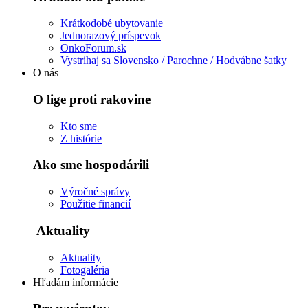
Krátkodobé ubytovanie
Jednorazový príspevok
OnkoForum.sk
Vystrihaj sa Slovensko / Parochne / Hodvábne šatky
O nás
O lige proti rakovine
Kto sme
Z histórie
Ako sme hospodárili
Výročné správy
Použitie financií
Aktuality
Aktuality
Fotogaléria
Hľadám informácie