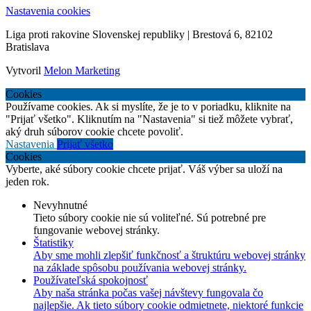
Nastavenia cookies
Liga proti rakovine Slovenskej republiky | Brestová 6, 82102
Bratislava
Vytvoril
Melon Marketing
Cookies
Používame cookies. Ak si myslíte, že je to v poriadku, kliknite na
"Prijať všetko". Kliknutím na "Nastavenia" si tiež môžete vybrať,
aký druh súborov cookie chcete povoliť.
Nastavenia
Prijať všetko
Cookies
Vyberte, aké súbory cookie chcete prijať. Váš výber sa uloží na
jeden rok.
Nevyhnutné
Tieto súbory cookie nie sú voliteľné. Sú potrebné pre
fungovanie webovej stránky.
Štatistiky
Aby sme mohli zlepšiť funkčnosť a štruktúru webovej stránky
na základe spôsobu používania webovej stránky.
Používateľská spokojnosť
Aby naša stránka počas vašej návštevy fungovala čo
najlepšie. Ak tieto súbory cookie odmietnete, niektoré funkcie