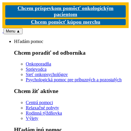
Chcem príspevkom pomôcť onkologickým
pacientom
Chcem pomôcť kúpou merchu
Menu
▲
Hľadám pomoc
Chcem poradiť od odborníka
Onkoporadňa
Sprievodca
Sieť onkopsychológov
Psychologická pomoc pre príbuzných a pozostalých
Chcem žiť aktívne
Centrá pomoci
Relaxačné pobyty
Rodinná týždňovka
Výlety
Hľadám inú pomoc