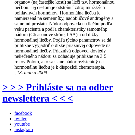
orgánov (najčastejšie kostí) sa lieči tzv. hormonálnou
liečbou. Jej cieľom je odstrániť zdroj mužských
pohlavných hormónov. Hormonálna liečba je
namieraená na semenníky, nadobličové androgény a
samotnú prostatu. Nádor odpovedá na liečbu podľa
veku pacienta a podľa charakteristiky samotnéhp
nádoru (Gleasonove skóre, PSA) a od dĺžky
hormonálnej liečby. Podľa týchto parametrov sa dá
približne vyyjadriť o dĺžke priaznivej odpovede na
hormonálnej liečby. Priaznivá odpoveď dovtedy
neliečeného nádoru sa odhaduje približne na 3-5
rokov.Potom, ako sa stane nádor rezistentný na
hormonálnu liečbu je k dispozícii chemoterapia.
, 13. marca 2009
> > > Prihláste sa na odber
newslettera < < <
facebook
twitter
youtube
instagram