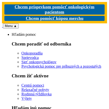
Chcem príspevkom pomôcť onkologickým
pacientom
Chcem pomôcť kúpou merchu
Menu
▲
Hľadám pomoc
Chcem poradiť od odborníka
Onkoporadňa
Sprievodca
Sieť onkopsychológov
Psychologická pomoc pre príbuzných a pozostalých
Chcem žiť aktívne
Centrá pomoci
Relaxačné pobyty
Rodinná týždňovka
Výlety
Hľadám inú pomoc