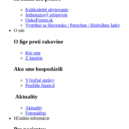
Krátkodobé ubytovanie
Jednorazový príspevok
OnkoForum.sk
Vystrihaj sa Slovensko / Parochne / Hodvábne šatky
O nás
O lige proti rakovine
Kto sme
Z histórie
Ako sme hospodárili
Výročné správy
Použitie financií
Aktuality
Aktuality
Fotogaléria
Hľadám informácie