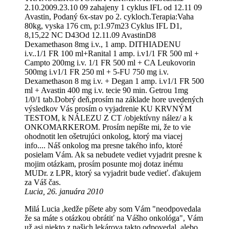
2.10.2009.23.10 09 zahajeny 1 cyklus IFL od 12.11 09
Avastin, Podaný 6x-stav po 2. cykloch.Terapia:Vaha
80kg, vyska 176 cm, p:1.97m23 Cyklus IFL D1,
8,15,22 NC D43Od 12.11.09 AvastinD8
Dexamethason 8mg i.v., 1 amp. DITHIADENU
i.v..1/1 FR 100 ml+Ranital 1 amp. i.v1/1 FR 500 ml +
Campto 200mg i.v. 1/1 FR 500 ml + CA Leukovorin
500mg i.v1/1 FR 250 ml + 5-FU 750 mg i.v.
Dexamethason 8 mg i.v. + Degan 1 amp. i.v1/1 FR 500
ml + Avastin 400 mg i.v. tecie 90 min. Getrou 1mg
1/0/1 tab.Dobrý deň,prosím na základe hore uvedených
výsledkov Vás prosím o vyjadrenie KU KRVNÝM
TESTOM, k NÁLEZU Z CT /objektívny nález/ a k
ONKOMARKEROM. Prosím nepíšte mi, že to vie
ohodnotit len ošetrujúci onkolog, ktorý ma viacej
info.... Náš onkolog ma presne takého info, ktoré
posielam Vám. Ak sa nebudete vediet vyjadrit presne k
mojim otázkam, prosím posunte moj dotaz inému
MUDr. z LPR, ktorý sa vyjadrit bude vedieť. ďakujem
za Váš čas.
Lucia, 26. januára 2010
Milá Lucia ,kedže píšete aby som Vám "neodpovedala
že sa máte s otázkou obrátiť na Vášho onkológa", Vám
už asi niekto z našich lekárova takto odpovedal, alebo