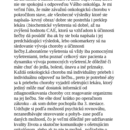
nie ste spokojná s odpoveďou Vášho onkológa. Je mi
veľmi ľúto, že máte závažnú onkologickú chorobu v
pokročilom stave, ale všeobecné výsledky ktoré ste
napísala- krvný obraz/ dobre ste postrehla i preklep
lekára /,biochemické vyšetrenia sú dobré, až na
zvýšenú hodnotu CAE, ktorú sa vzhľadom k účinnosti
liečby dá posúdiť iba ak by ste bola napísala i jej
predchádzajúci výsledok, lebo onkomarkery sú na
sledovanie vývoja choroby a účinnosti
liečby.Laboratórne vyšetrenia sú vždy iba pomocnými
vyšetreniami, treba poznať celkový stav pacienta a
dynamiku vývoja pomocných vyšetrení.Je dôležité či
máte chuť do jedla, bolesti, únavu a iné príznaky.
Každá onkologická choroba má individuálny priebeh i
individuálnu odpoveď na liečbu., preto je potrebné aby
sa k priebehu choroby vyjadril ošetrujúci lekára, ktorý
jediný môže mať dostatok informácií od
zdiagnostikovania choroby cez reagovanie organizmu
na jej liečbu. Ste ešte dosť krátko po operačnom
zákroku - ak som dobre pochopila iba 3. mesiace.
Udržujte si podľa možností psychickú rovnováhu,
nezanedbávajte stravovanie a pohyb- zase podľa
daných možností, čo je veľmi dôležité pre udržiavanie
kvality života a skutočne komunikujte s ošetrujúcim
onkológom, alebo ak to nie je možné , požiadajte o