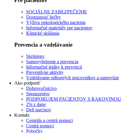
Pre pacientov
SOCIÁLNE ZABEZPEČENIE
Dostupnosť liečby
Výživa onkologického pacienta
Informačné materiály pre pacientov
Klinické skúšania
Prevencia a vzdelávanie
Skríningy
Samovyšetrenie a prevencia
Informačné letáky k prevencii
Preventívne aktivity
Vzdelávanie odborných pracovníkov a supervízie
Ako podporiť
Dobrovoľníctvo
Sponzorstvo
PODPORUJEM PACIENTOV S RAKOVINOU
2% z dane
Deň narcisov
Kontakt
Centrála a centrá pomoci
Centrá pomoci
Pobočky