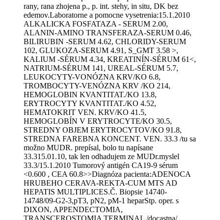
rany, rana zhojena p., p. int. stehy, in situ, DK bez
edemov.Laboratorne a pomocne vysetrenia:15.1.2010
ALKALICKA FOSFATAZA - SERUM 2.00,
ALANIN-AMINO TRANSFERAZA-SERUM 0.46,
BILIRUBIN -SERUM 4.62, CHLORIDY-SERUM
102, GLUKOZA-SERUM 4.91, S_GMT 3.58 >,
KALIUM -SÉRUM 4.34, KREATINÍN-SÉRUM 61<,
NATRIUM-SÉRUM 141, UREAL-SÉRUM 5.7,
LEUKOCYTY-VONÓZNA KRV/KO 6.8,
TROMBOCYTY-VENÓZNA KRV /KO 214,
HEMOGLOBIN KVANTITAT./KO 13.8,
ERYTROCYTY KVANTITAT./KO 4.52,
HEMATOKRIT VEN. KRV/KO 41.5,
HEMOGLOBÍN V ERYTROCYTE/KO 30.5,
STREDNY OBJEM ERYTROCYTOV/KO 91.8,
STREDNA FAREBNA KONCENT. VEN. 33.3 /tu sa
možno MUDR. prepísal, bolo tu napísane
33.315.01.10, tak len odhadujem ze MUDr.myslel
33.3/15.1.2010 Tumorový antigén CA19-9 sérum
<0.600 , CEA 60.8>>Diagnóza pacienta:ADENOCA
HRUBEHO CERAVA-REKTA-CUM MTS AD
HEPATIS MULTIPLICES.Č. Biopsie 14740-
14748/09-G2-3,pT3, pN2, pM-1 heparStp. oper. s
DIXON, APPENDECTOMIA,
TRANSCEROSTOMIA TERMINAL /docastna/