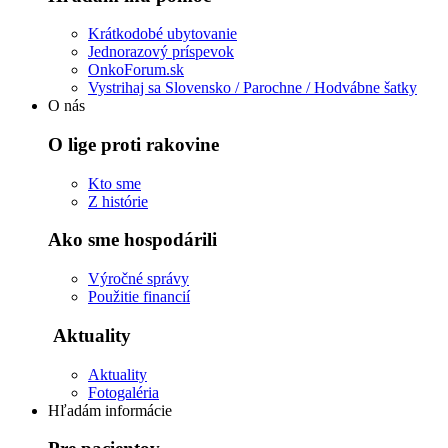
Krátkodobé ubytovanie
Jednorazový príspevok
OnkoForum.sk
Vystrihaj sa Slovensko / Parochne / Hodvábne šatky
O nás
O lige proti rakovine
Kto sme
Z histórie
Ako sme hospodárili
Výročné správy
Použitie financií
Aktuality
Aktuality
Fotogaléria
Hľadám informácie