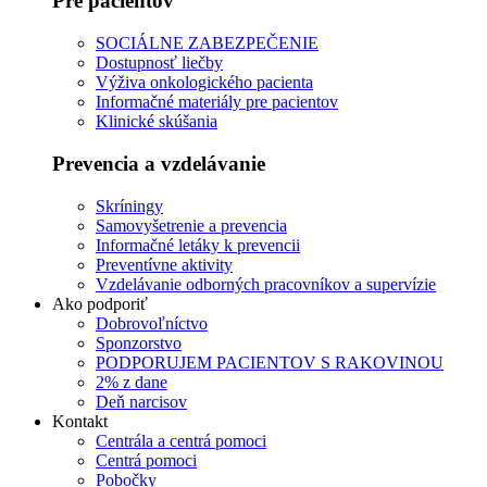
Pre pacientov
SOCIÁLNE ZABEZPEČENIE
Dostupnosť liečby
Výživa onkologického pacienta
Informačné materiály pre pacientov
Klinické skúšania
Prevencia a vzdelávanie
Skríningy
Samovyšetrenie a prevencia
Informačné letáky k prevencii
Preventívne aktivity
Vzdelávanie odborných pracovníkov a supervízie
Ako podporiť
Dobrovoľníctvo
Sponzorstvo
PODPORUJEM PACIENTOV S RAKOVINOU
2% z dane
Deň narcisov
Kontakt
Centrála a centrá pomoci
Centrá pomoci
Pobočky