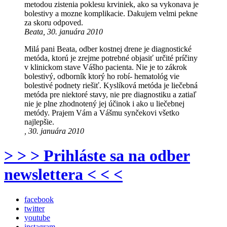
metodou zistenia poklesu krviniek, ako sa vykonava je
bolestivy a mozne komplikacie. Dakujem velmi pekne
za skoru odpoved.
Beata, 30. januára 2010
Milá pani Beata, odber kostnej drene je diagnostické
metóda, ktorú je zrejme potrebné objasiť určité príčiny
v klinickom stave Vášho pacienta. Nie je to zákrok
bolestivý, odborník ktorý ho robí- hematológ vie
bolestivé podnety riešiť. Kyslíková metóda je liečebná
metóda pre niektoré stavy, nie pre diagnostiku a zatiaľ
nie je plne zhodnotený jej účinok i ako u liečebnej
metódy. Prajem Vám a Vášmu synčekovi všetko
najlepšie.
, 30. januára 2010
> > > Prihláste sa na odber
newslettera < < <
facebook
twitter
youtube
instagram