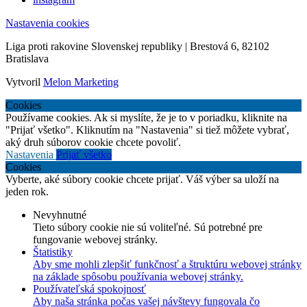
Nastavenia cookies
Liga proti rakovine Slovenskej republiky | Brestová 6, 82102
Bratislava
Vytvoril
Melon Marketing
Cookies
Používame cookies. Ak si myslíte, že je to v poriadku, kliknite na
"Prijať všetko". Kliknutím na "Nastavenia" si tiež môžete vybrať,
aký druh súborov cookie chcete povoliť.
Nastavenia
Prijať všetko
Cookies
Vyberte, aké súbory cookie chcete prijať. Váš výber sa uloží na
jeden rok.
Nevyhnutné
Tieto súbory cookie nie sú voliteľné. Sú potrebné pre
fungovanie webovej stránky.
Štatistiky
Aby sme mohli zlepšiť funkčnosť a štruktúru webovej stránky
na základe spôsobu používania webovej stránky.
Používateľská spokojnosť
Aby naša stránka počas vašej návštevy fungovala čo