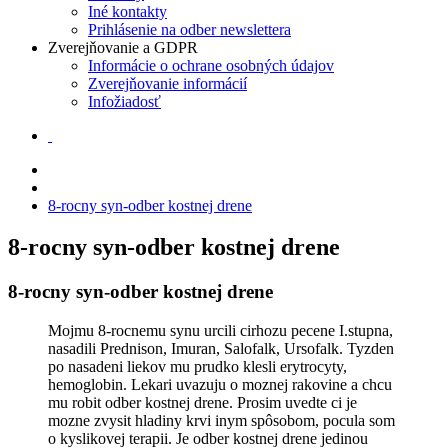
Iné kontakty
Prihlásenie na odber newslettera
Zverejňovanie a GDPR
Informácie o ochrane osobných údajov
Zverejňovanie informácií
Infožiadosť
8-rocny syn-odber kostnej drene
8-rocny syn-odber kostnej drene
8-rocny syn-odber kostnej drene
Mojmu 8-rocnemu synu urcili cirhozu pecene I.stupna,
nasadili Prednison, Imuran, Salofalk, Ursofalk. Tyzden
po nasadeni liekov mu prudko klesli erytrocyty,
hemoglobin. Lekari uvazuju o moznej rakovine a chcu
mu robit odber kostnej drene. Prosim uvedte ci je
mozne zvysit hladiny krvi inym spôsobom, pocula som
o kyslikovej terapii. Je odber kostnej drene jedinou