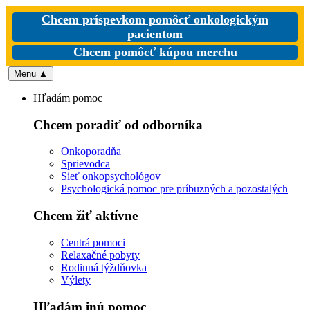
Chcem príspevkom pomôcť onkologickým
pacientom
Chcem pomôcť kúpou merchu
Menu
▲
Hľadám pomoc
Chcem poradiť od odborníka
Onkoporadňa
Sprievodca
Sieť onkopsychológov
Psychologická pomoc pre príbuzných a pozostalých
Chcem žiť aktívne
Centrá pomoci
Relaxačné pobyty
Rodinná týždňovka
Výlety
Hľadám inú pomoc