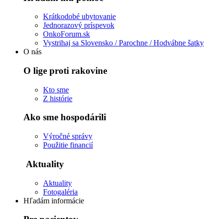
Krátkodobé ubytovanie
Jednorazový príspevok
OnkoForum.sk
Vystrihaj sa Slovensko / Parochne / Hodvábne šatky
O nás
O lige proti rakovine
Kto sme
Z histórie
Ako sme hospodárili
Výročné správy
Použitie financií
Aktuality
Aktuality
Fotogaléria
Hľadám informácie