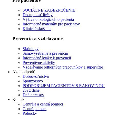
Pre pacientov
SOCIÁLNE ZABEZPEČENIE
Dostupnosť liečby
Výživa onkologického pacienta
Informačné materiály pre pacientov
Klinické skúšania
Prevencia a vzdelávanie
Skríningy
Samovyšetrenie a prevencia
Informačné letáky k prevencii
Preventívne aktivity
Vzdelávanie odborných pracovníkov a supervízie
Ako podporiť
Dobrovoľníctvo
Sponzorstvo
PODPORUJEM PACIENTOV S RAKOVINOU
2% z dane
Deň narcisov
Kontakt
Centrála a centrá pomoci
Centrá pomoci
Pobočky