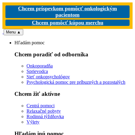
Chcem príspevkom pomôcť onkologickým
pacientom
Chcem pomôcť kúpou merchu
Menu
▲
Hľadám pomoc
Chcem poradiť od odborníka
Onkoporadňa
Sprievodca
Sieť onkopsychológov
Psychologická pomoc pre príbuzných a pozostalých
Chcem žiť aktívne
Centrá pomoci
Relaxačné pobyty
Rodinná týždňovka
Výlety
Hľadám inú pomoc