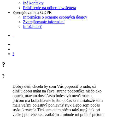
Iné kontakty
Prihlásenie na odber newslettera
Zverejňovanie a GDPR
Informácie o ochrane osobných údajov
Zverejňovanie informácií
Infožiadosť
?
?
?
Dobrý deň, chcela by som Vás poprosiť o radu, už
dlhšiu dobu mám na ľavej strane podbruška niečo ako
opuch, mávam dosť často bolestivú menštruáciu,
pričom ma bolia hlavne kríže, občas sa mi stalo,že som
mala veľmi bolestivý pohlavný styk alebo som počas
styku krvácala.Tiež tam cítim občas taký tupý tlak pri
veľkej potrebe keď zatlačím a minule mi priateľ prstom