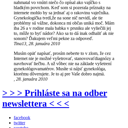
nahmatal vo vnútri niečo čo opísal ako vajíčko s
hladkým povrchom. Keď som si pozerala príznaky na
internete mohlo by sa jednať aj o rakovinu vaječníka.
Gynekologička tvrdí,že na sone nič nevidí, ale tie
problémy sú vážne, dokonca mi občas uniká moč. Mám
iba 26 a v rodine mala babka v prsniku ale vyliečili jej
to, môže to byť nádor? Ako sa to dá inak odhaliť ak nie
sonom? Ďakujem veľmi pekne za odpoveď.
Tina13, 28. januára 2010
Musím opäť napísať, prosím neberte to v zlom, že cez
Internet nie je možné vyšetrovať, stanovovaťdiagnózy a
navrhovať liečbu. A už vôbec nie na základe vyšetrení
gynekológovamatérov. Musíte si nájsť gynekológa,
ktorému dôverujete. Je to aj pre Vaše dobro najmä.
, 28. januára 2010
> > > Prihláste sa na odber
newslettera < < <
facebook
twitter
youtube