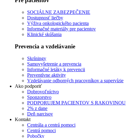
Pre pacientov
SOCIÁLNE ZABEZPEČENIE
Dostupnosť liečby
Výživa onkologického pacienta
Informačné materiály pre pacientov
Klinické skúšania
Prevencia a vzdelávanie
Skríningy
Samovyšetrenie a prevencia
Informačné letáky k prevencii
Preventívne aktivity
Vzdelávanie odborných pracovníkov a supervízie
Ako podporiť
Dobrovoľníctvo
Sponzorstvo
PODPORUJEM PACIENTOV S RAKOVINOU
2% z dane
Deň narcisov
Kontakt
Centrála a centrá pomoci
Centrá pomoci
Pobočky