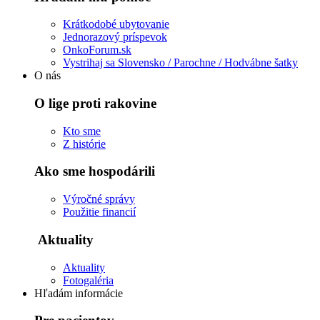
Krátkodobé ubytovanie
Jednorazový príspevok
OnkoForum.sk
Vystrihaj sa Slovensko / Parochne / Hodvábne šatky
O nás
O lige proti rakovine
Kto sme
Z histórie
Ako sme hospodárili
Výročné správy
Použitie financií
Aktuality
Aktuality
Fotogaléria
Hľadám informácie