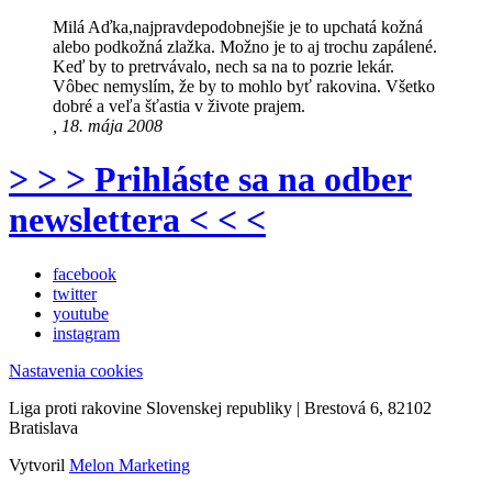
Milá Aďka,najpravdepodobnejšie je to upchatá kožná
alebo podkožná zlažka. Možno je to aj trochu zapálené.
Keď by to pretrvávalo, nech sa na to pozrie lekár.
Vôbec nemyslím, že by to mohlo byť rakovina. Všetko
dobré a veľa šťastia v živote prajem.
, 18. mája 2008
> > > Prihláste sa na odber
newslettera < < <
facebook
twitter
youtube
instagram
Nastavenia cookies
Liga proti rakovine Slovenskej republiky | Brestová 6, 82102
Bratislava
Vytvoril
Melon Marketing