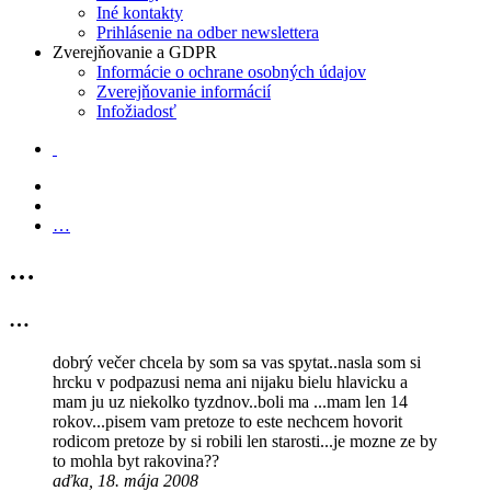
Iné kontakty
Prihlásenie na odber newslettera
Zverejňovanie a GDPR
Informácie o ochrane osobných údajov
Zverejňovanie informácií
Infožiadosť
…
…
…
dobrý večer chcela by som sa vas spytat..nasla som si
hrcku v podpazusi nema ani nijaku bielu hlavicku a
mam ju uz niekolko tyzdnov..boli ma ...mam len 14
rokov...pisem vam pretoze to este nechcem hovorit
rodicom pretoze by si robili len starosti...je mozne ze by
to mohla byt rakovina??
aďka, 18. mája 2008