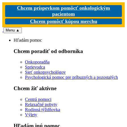
Chcem príspevkom pomôcť onkologickým
pacientom
Chcem pomôcť kúpou merchu
Menu
▲
Hľadám pomoc
Chcem poradiť od odborníka
Onkoporadňa
Sprievodca
Sieť onkopsychológov
Psychologická pomoc pre príbuzných a pozostalých
Chcem žiť aktívne
Centrá pomoci
Relaxačné pobyty
Rodinná týždňovka
Výlety
Hľadám inú pomoc