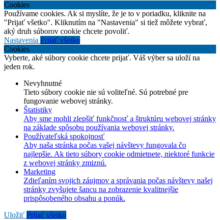
Cookies
Používame cookies. Ak si myslíte, že je to v poriadku, kliknite na
"Prijať všetko". Kliknutím na "Nastavenia" si tiež môžete vybrať,
aký druh súborov cookie chcete povoliť.
Nastavenia
Prijať všetko
Cookies
Vyberte, aké súbory cookie chcete prijať. Váš výber sa uloží na
jeden rok.
Nevyhnutné
Tieto súbory cookie nie sú voliteľné. Sú potrebné pre
fungovanie webovej stránky.
Štatistiky
Aby sme mohli zlepšiť funkčnosť a štruktúru webovej stránky
na základe spôsobu používania webovej stránky.
Používateľská spokojnosť
Aby naša stránka počas vašej návštevy fungovala čo
najlepšie. Ak tieto súbory cookie odmietnete, niektoré funkcie
z webovej stránky zmiznú.
Marketing
Zdieľaním svojich záujmov a správania počas návštevy našej
stránky zvyšujete šancu na zobrazenie kvalitnejšie
prispôsobeného obsahu a ponúk.
Uložiť
Prijať všetko