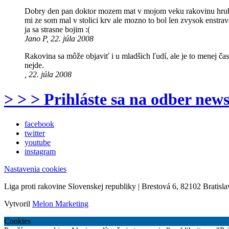
Dobry den pan doktor mozem mat v mojom veku rakovinu hrubeho
mi ze som mal v stolici krv ale mozno to bol len zvysok enstr
ja sa strasne bojim :(
Jano P, 22. júla 2008
Rakovina sa môže objaviť i u mladšich ľudí, ale je to menej čast
nejde.
, 22. júla 2008
> > > Prihláste sa na odber news
facebook
twitter
youtube
instagram
Nastavenia cookies
Liga proti rakovine Slovenskej republiky | Brestová 6, 82102 Bratisla
Vytvoril
Melon Marketing
Cookies