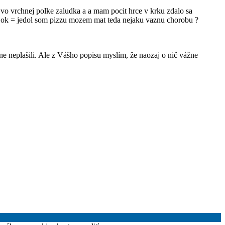
o vrchnej polke zaludka a a mam pocit hrce v krku zdalo sa
dajok = jedol som pizzu mozem mat teda nejaku vaznu chorobu ?
očne neplašili. Ale z Vášho popisu myslím, že naozaj o nič vážne