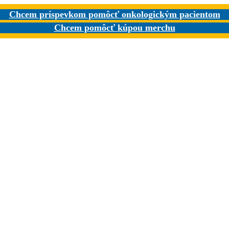
Chcem príspevkom pomôcť onkologickým pacientom
Chcem pomôcť kúpou merchu