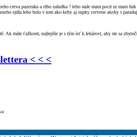
 creva pazeraka a elbo zaludka ? lebo stale mam pocit ze mam tlak v
aveneho ejdla lebo bolo v tom ako keby aj supky cervene akoby s para
é. Ak máte ťažkosti, najlepšie je s tým ísť k lekárovi, aby ste sa zbyt
lettera < < <
va