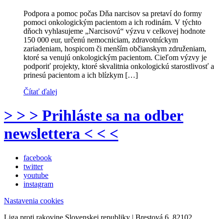
Podpora a pomoc počas Dňa narcisov sa pretaví do formy
pomoci onkologickým pacientom a ich rodinám. V týchto
dňoch vyhlasujeme „Narcisovú“ výzvu v celkovej hodnote
150 000 eur, určenú nemocniciam, zdravotníckym
zariadeniam, hospicom či menším občianskym združeniam,
ktoré sa venujú onkologickým pacientom. Cieľom výzvy je
podporiť projekty, ktoré skvalitnia onkologickú starostlivosť a
prinesú pacientom a ich blízkym […]
Čítať ďalej
> > > Prihláste sa na odber
newslettera < < <
facebook
twitter
youtube
instagram
Nastavenia cookies
Liga proti rakovine Slovenskej republiky | Brestová 6, 82102