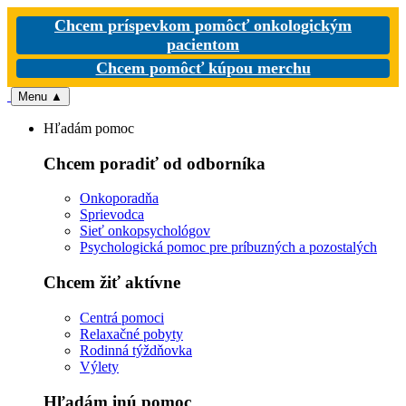
Chcem príspevkom pomôcť onkologickým
pacientom
Chcem pomôcť kúpou merchu
Menu
▲
Hľadám pomoc
Chcem poradiť od odborníka
Onkoporadňa
Sprievodca
Sieť onkopsychológov
Psychologická pomoc pre príbuzných a pozostalých
Chcem žiť aktívne
Centrá pomoci
Relaxačné pobyty
Rodinná týždňovka
Výlety
Hľadám inú pomoc