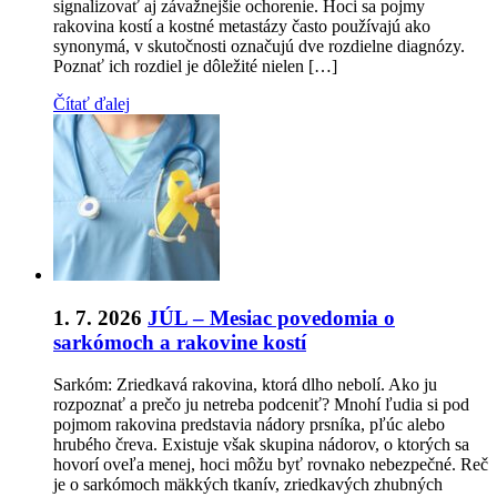
signalizovať aj závažnejšie ochorenie. Hoci sa pojmy
rakovina kostí a kostné metastázy často používajú ako
synonymá, v skutočnosti označujú dve rozdielne diagnózy.
Poznať ich rozdiel je dôležité nielen […]
Čítať ďalej
1. 7. 2026
JÚL – Mesiac povedomia o
sarkómoch a rakovine kostí
Sarkóm: Zriedkavá rakovina, ktorá dlho nebolí. Ako ju
rozpoznať a prečo ju netreba podceniť? Mnohí ľudia si pod
pojmom rakovina predstavia nádory prsníka, pľúc alebo
hrubého čreva. Existuje však skupina nádorov, o ktorých sa
hovorí oveľa menej, hoci môžu byť rovnako nebezpečné. Reč
je o sarkómoch mäkkých tkanív, zriedkavých zhubných