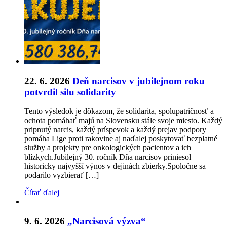
22. 6. 2026
Deň narcisov v jubilejnom roku
potvrdil silu solidarity
Tento výsledok je dôkazom, že solidarita, spolupatričnosť a
ochota pomáhať majú na Slovensku stále svoje miesto. Každý
pripnutý narcis, každý príspevok a každý prejav podpory
pomáha Lige proti rakovine aj naďalej poskytovať bezplatné
služby a projekty pre onkologických pacientov a ich
blízkych.Jubilejný 30. ročník Dňa narcisov priniesol
historicky najvyšší výnos v dejinách zbierky.Spoločne sa
podarilo vyzbierať […]
Čítať ďalej
9. 6. 2026
„Narcisová výzva“