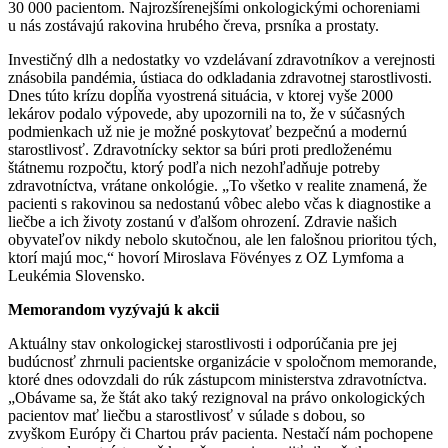
30 000 pacientom. Najrozšírenejšími onkologickými ochoreniami
u nás zostávajú rakovina hrubého čreva, prsníka a prostaty.
Investičný dlh a nedostatky vo vzdelávaní zdravotníkov a verejnosti
znásobila pandémia, ústiaca do odkladania zdravotnej starostlivosti.
Dnes túto krízu dopĺňa vyostrená situácia, v ktorej vyše 2000
lekárov podalo výpovede, aby upozornili na to, že v súčasných
podmienkach už nie je možné poskytovať bezpečnú a modernú
starostlivosť. Zdravotnícky sektor sa búri proti predloženému
štátnemu rozpočtu, ktorý podľa nich nezohľadňuje potreby
zdravotníctva, vrátane onkológie. „To všetko v realite znamená, že
pacienti s rakovinou sa nedostanú vôbec alebo včas k diagnostike a
liečbe a ich životy zostanú v ďalšom ohrození. Zdravie našich
obyvateľov nikdy nebolo skutočnou, ale len falošnou prioritou tých,
ktorí majú moc,“ hovorí Miroslava Fövényes z OZ Lymfoma a
Leukémia Slovensko.
Memorandom vyzývajú k akcii
Aktuálny stav onkologickej starostlivosti i odporúčania pre jej
budúcnosť zhrnuli pacientske organizácie v spoločnom memorande,
ktoré dnes odovzdali do rúk zástupcom ministerstva zdravotníctva.
„Obávame sa, že štát ako taký rezignoval na právo onkologických
pacientov mať liečbu a starostlivosť v súlade s dobou, so
zvyškom Európy či Chartou práv pacienta. Nestačí nám pochopene