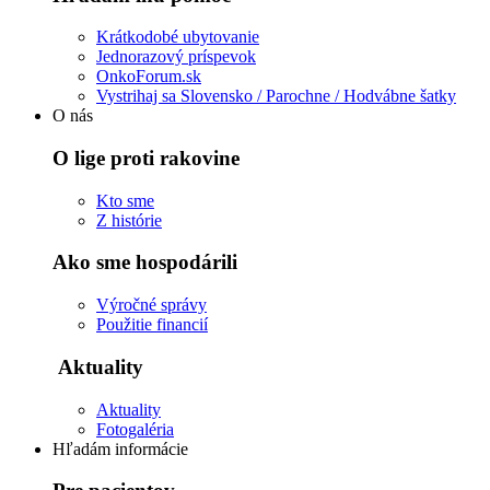
Krátkodobé ubytovanie
Jednorazový príspevok
OnkoForum.sk
Vystrihaj sa Slovensko / Parochne / Hodvábne šatky
O nás
O lige proti rakovine
Kto sme
Z histórie
Ako sme hospodárili
Výročné správy
Použitie financií
Aktuality
Aktuality
Fotogaléria
Hľadám informácie