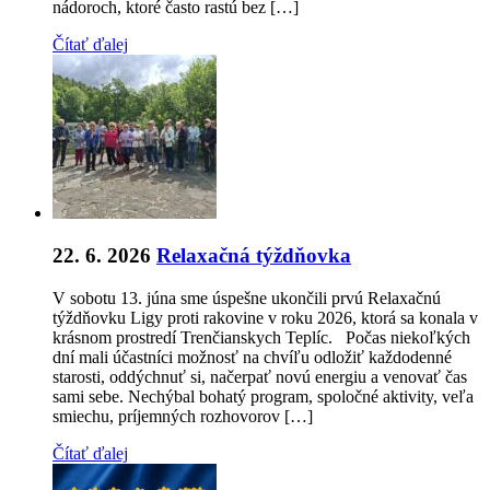
nádoroch, ktoré často rastú bez […]
Čítať ďalej
22. 6. 2026
Relaxačná týždňovka
V sobotu 13. júna sme úspešne ukončili prvú Relaxačnú
týždňovku Ligy proti rakovine v roku 2026, ktorá sa konala v
krásnom prostredí Trenčianskych Teplíc. Počas niekoľkých
dní mali účastníci možnosť na chvíľu odložiť každodenné
starosti, oddýchnuť si, načerpať novú energiu a venovať čas
sami sebe. Nechýbal bohatý program, spoločné aktivity, veľa
smiechu, príjemných rozhovorov […]
Čítať ďalej