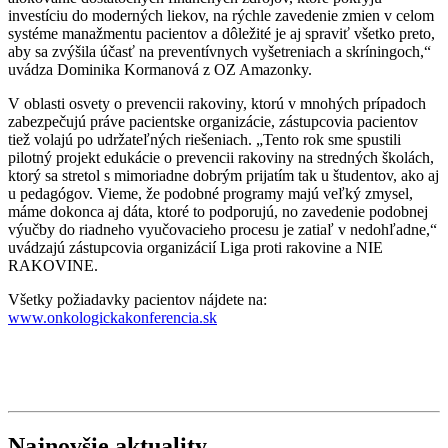
investíciu do moderných liekov, na rýchle zavedenie zmien v celom
systéme manažmentu pacientov a dôležité je aj spraviť všetko preto,
aby sa zvýšila účasť na preventívnych vyšetreniach a skríningoch,“
uvádza Dominika Kormanová z OZ Amazonky.
V oblasti osvety o prevencii rakoviny, ktorú v mnohých prípadoch
zabezpečujú práve pacientske organizácie, zástupcovia pacientov
tiež volajú po udržateľných riešeniach. „Tento rok sme spustili
pilotný projekt edukácie o prevencii rakoviny na stredných školách,
ktorý sa stretol s mimoriadne dobrým prijatím tak u študentov, ako aj
u pedagógov. Vieme, že podobné programy majú veľký zmysel,
máme dokonca aj dáta, ktoré to podporujú, no zavedenie podobnej
výučby do riadneho vyučovacieho procesu je zatiaľ v nedohľadne,“
uvádzajú zástupcovia organizácií Liga proti rakovine a NIE
RAKOVINE.
Všetky požiadavky pacientov nájdete na:
www.onkologickakonferencia.sk
Najnovšie aktuality