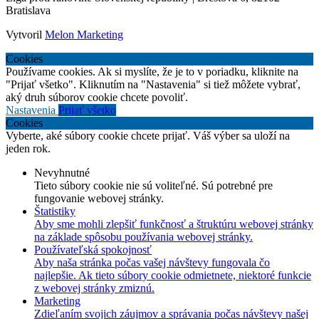
Bratislava
Vytvoril
Melon Marketing
Cookies
Používame cookies. Ak si myslíte, že je to v poriadku, kliknite na
"Prijať všetko". Kliknutím na "Nastavenia" si tiež môžete vybrať,
aký druh súborov cookie chcete povoliť.
Nastavenia
Prijať všetko
Cookies
Vyberte, aké súbory cookie chcete prijať. Váš výber sa uloží na
jeden rok.
Nevyhnutné
Tieto súbory cookie nie sú voliteľné. Sú potrebné pre
fungovanie webovej stránky.
Štatistiky
Aby sme mohli zlepšiť funkčnosť a štruktúru webovej stránky
na základe spôsobu používania webovej stránky.
Používateľská spokojnosť
Aby naša stránka počas vašej návštevy fungovala čo
najlepšie. Ak tieto súbory cookie odmietnete, niektoré funkcie
z webovej stránky zmiznú.
Marketing
Zdieľaním svojich záujmov a správania počas návštevy našej