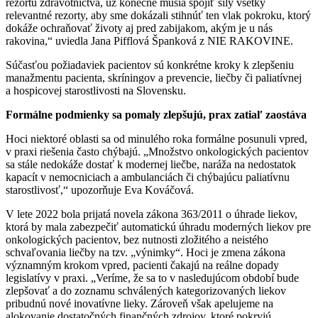
rezortu zdravotníctva, už konečne musia spojiť sily všetky
relevantné rezorty, aby sme dokázali stihnúť ten vlak pokroku, ktorý
dokáže ochraňovať životy aj pred zabijakom, akým je u nás
rakovina,“ uviedla Jana Pifflová Španková z NIE RAKOVINE.
Súčasťou požiadaviek pacientov sú konkrétne kroky k zlepšeniu
manažmentu pacienta, skríningov a prevencie, liečby či paliatívnej
a hospicovej starostlivosti na Slovensku.
Formálne podmienky sa pomaly zlepšujú, prax zatiaľ zaostáva
Hoci niektoré oblasti sa od minulého roka formálne posunuli vpred,
v praxi riešenia často chýbajú. „Množstvo onkologických pacientov
sa stále nedokáže dostať k modernej liečbe, naráža na nedostatok
kapacít v nemocniciach a ambulanciách či chýbajúcu paliatívnu
starostlivosť,“ upozorňuje Eva Kováčová.
V lete 2022 bola prijatá novela zákona 363/2011 o úhrade liekov,
ktorá by mala zabezpečiť automatickú úhradu moderných liekov pre
onkologických pacientov, bez nutnosti zložitého a neistého
schvaľovania liečby na tzv. „výnimky“. Hoci je zmena zákona
významným krokom vpred, pacienti čakajú na reálne dopady
legislatívy v praxi. „Veríme, že sa to v nasledujúcom období bude
zlepšovať a do zoznamu schválených kategorizovaných liekov
pribudnú nové inovatívne lieky. Zároveň však apelujeme na
alokovanie dostatočných finančných zdrojov, ktoré pokryjú