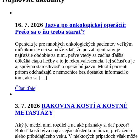
16. 7. 2026
Jazva po onkologickej operácii:
Prečo sa o ňu treba starať?
Operácia je pre mnohých onkologických pacientov veľkým
míľnikom. Hoci sa môže zdať, že po zahojení rany je
najťažšie obdobie za nimi, práve vtedy sa začína ďalšia
dôležitá etapa liečby a to je rekonvalescencia. Jej súčasťou je
aj správna starostlivosť o operačnú jazvu. Mnohí pacienti
pritom odchádzajú z nemocnice bez dostatku informácií o
tom, ako sa […]
Čítať ďalej
3. 7. 2026
RAKOVINA KOSTÍ A KOSTNÉ
METASTÁZY
Aký je medzi nimi rozdiel a na aké príznaky si dať pozor?
Bolesť kostí býva najčastejšie dôsledkom úrazu, preťaženia
alebo pribúdajúceho veku. V niektorých prípadoch však môže