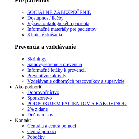
Pre pacientov
SOCIÁLNE ZABEZPEČENIE
Dostupnosť liečby
Výživa onkologického pacienta
Informačné materiály pre pacientov
Klinické skúšania
Prevencia a vzdelávanie
Skríningy
Samovyšetrenie a prevencia
Informačné letáky k prevencii
Preventívne aktivity
Vzdelávanie odborných pracovníkov a supervízie
Ako podporiť
Dobrovoľníctvo
Sponzorstvo
PODPORUJEM PACIENTOV S RAKOVINOU
2% z dane
Deň narcisov
Kontakt
Centrála a centrá pomoci
Centrá pomoci
Pobočky