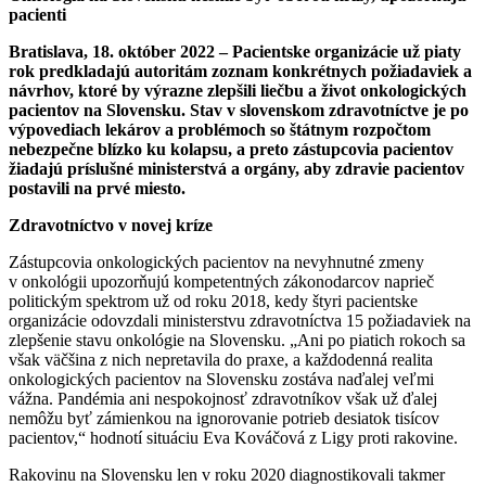
pacienti
Bratislava, 18. október 2022 – Pacientske organizácie už piaty
rok predkladajú autoritám zoznam konkrétnych požiadaviek a
návrhov, ktoré by výrazne zlepšili liečbu a život onkologických
pacientov na Slovensku. Stav v slovenskom zdravotníctve je po
výpovediach lekárov a problémoch so štátnym rozpočtom
nebezpečne blízko ku kolapsu, a preto zástupcovia pacientov
žiadajú príslušné ministerstvá a orgány, aby zdravie pacientov
postavili na prvé miesto.
Zdravotníctvo v novej kríze
Zástupcovia onkologických pacientov na nevyhnutné zmeny
v onkológii upozorňujú kompetentných zákonodarcov naprieč
politickým spektrom už od roku 2018, kedy štyri pacientske
organizácie odovzdali ministerstvu zdravotníctva 15 požiadaviek na
zlepšenie stavu onkológie na Slovensku. „Ani po piatich rokoch sa
však väčšina z nich nepretavila do praxe, a každodenná realita
onkologických pacientov na Slovensku zostáva naďalej veľmi
vážna. Pandémia ani nespokojnosť zdravotníkov však už ďalej
nemôžu byť zámienkou na ignorovanie potrieb desiatok tisícov
pacientov,“ hodnotí situáciu Eva Kováčová z Ligy proti rakovine.
Rakovinu na Slovensku len v roku 2020 diagnostikovali takmer