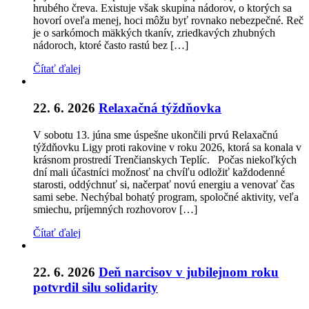
hrubého čreva. Existuje však skupina nádorov, o ktorých sa
hovorí oveľa menej, hoci môžu byť rovnako nebezpečné. Reč
je o sarkómoch mäkkých tkanív, zriedkavých zhubných
nádoroch, ktoré často rastú bez […]
Čítať ďalej
22. 6. 2026
Relaxačná týždňovka
V sobotu 13. júna sme úspešne ukončili prvú Relaxačnú
týždňovku Ligy proti rakovine v roku 2026, ktorá sa konala v
krásnom prostredí Trenčianskych Teplíc. Počas niekoľkých
dní mali účastníci možnosť na chvíľu odložiť každodenné
starosti, oddýchnuť si, načerpať novú energiu a venovať čas
sami sebe. Nechýbal bohatý program, spoločné aktivity, veľa
smiechu, príjemných rozhovorov […]
Čítať ďalej
22. 6. 2026
Deň narcisov v jubilejnom roku
potvrdil silu solidarity