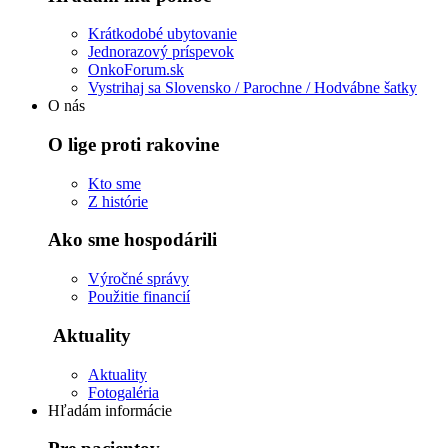
Krátkodobé ubytovanie
Jednorazový príspevok
OnkoForum.sk
Vystrihaj sa Slovensko / Parochne / Hodvábne šatky
O nás
O lige proti rakovine
Kto sme
Z histórie
Ako sme hospodárili
Výročné správy
Použitie financií
Aktuality
Aktuality
Fotogaléria
Hľadám informácie