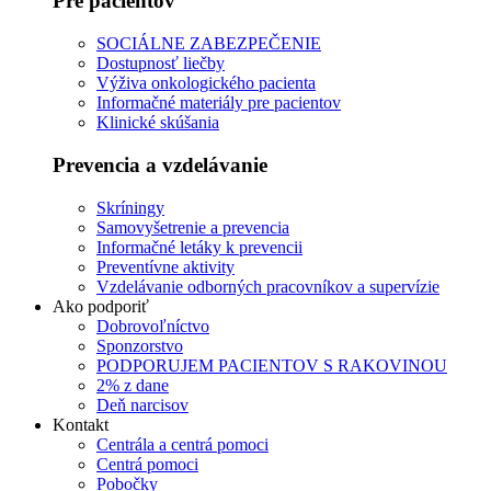
Pre pacientov
SOCIÁLNE ZABEZPEČENIE
Dostupnosť liečby
Výživa onkologického pacienta
Informačné materiály pre pacientov
Klinické skúšania
Prevencia a vzdelávanie
Skríningy
Samovyšetrenie a prevencia
Informačné letáky k prevencii
Preventívne aktivity
Vzdelávanie odborných pracovníkov a supervízie
Ako podporiť
Dobrovoľníctvo
Sponzorstvo
PODPORUJEM PACIENTOV S RAKOVINOU
2% z dane
Deň narcisov
Kontakt
Centrála a centrá pomoci
Centrá pomoci
Pobočky