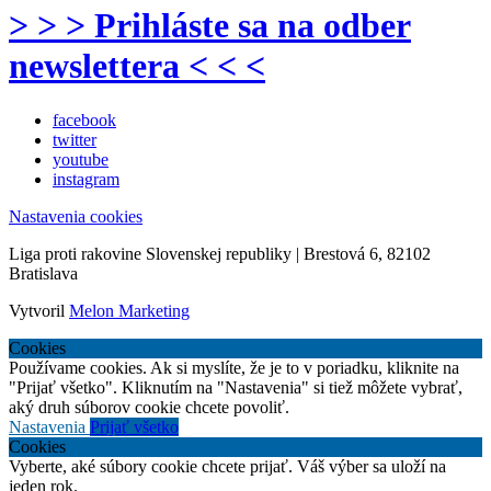
> > > Prihláste sa na odber
newslettera < < <
facebook
twitter
youtube
instagram
Nastavenia cookies
Liga proti rakovine Slovenskej republiky | Brestová 6, 82102
Bratislava
Vytvoril
Melon Marketing
Cookies
Používame cookies. Ak si myslíte, že je to v poriadku, kliknite na
"Prijať všetko". Kliknutím na "Nastavenia" si tiež môžete vybrať,
aký druh súborov cookie chcete povoliť.
Nastavenia
Prijať všetko
Cookies
Vyberte, aké súbory cookie chcete prijať. Váš výber sa uloží na
jeden rok.