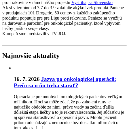
proti rakovine v rámci nášho projektu
Vystrihaj sa Slovensko
Ak si v termíne od 3.7 do 3.9 zakúpite akýkoľvek produkt Pantene
v predajniach 101 Drogerie, 50 centov z každého zakúpeného
produktu poputuje pre pre Ligu proti rakovine. Peniaze sa využijú
na darovanie parochní pre onkologické pacientky, ktoré vplyvom
liečby prišli o svoje vlasy.
Kampaň sme predstavili v TV JOJ.
Najnovšie aktuality
16. 7. 2026
Jazva po onkologickej operácii:
Prečo sa o ňu treba starať?
Operácia je pre mnohých onkologických pacientov veľkým
míľnikom. Hoci sa môže zdať, že po zahojení rany je
najťažšie obdobie za nimi, práve vtedy sa začína ďalšia
dôležitá etapa liečby a to je rekonvalescencia. Jej súčasťou je
aj správna starostlivosť o operačnú jazvu. Mnohí pacienti
pritom odchádzajú z nemocnice bez dostatku informácií o
tom, ako sa […]