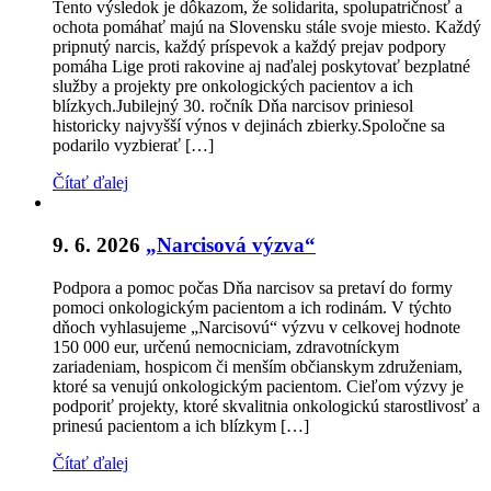
Tento výsledok je dôkazom, že solidarita, spolupatričnosť a
ochota pomáhať majú na Slovensku stále svoje miesto. Každý
pripnutý narcis, každý príspevok a každý prejav podpory
pomáha Lige proti rakovine aj naďalej poskytovať bezplatné
služby a projekty pre onkologických pacientov a ich
blízkych.Jubilejný 30. ročník Dňa narcisov priniesol
historicky najvyšší výnos v dejinách zbierky.Spoločne sa
podarilo vyzbierať […]
Čítať ďalej
9. 6. 2026
„Narcisová výzva“
Podpora a pomoc počas Dňa narcisov sa pretaví do formy
pomoci onkologickým pacientom a ich rodinám. V týchto
dňoch vyhlasujeme „Narcisovú“ výzvu v celkovej hodnote
150 000 eur, určenú nemocniciam, zdravotníckym
zariadeniam, hospicom či menším občianskym združeniam,
ktoré sa venujú onkologickým pacientom. Cieľom výzvy je
podporiť projekty, ktoré skvalitnia onkologickú starostlivosť a
prinesú pacientom a ich blízkym […]
Čítať ďalej