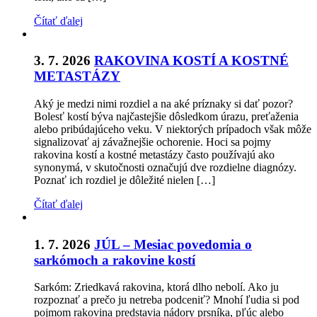
Čítať ďalej
3. 7. 2026
RAKOVINA KOSTÍ A KOSTNÉ
METASTÁZY
Aký je medzi nimi rozdiel a na aké príznaky si dať pozor?
Bolesť kostí býva najčastejšie dôsledkom úrazu, preťaženia
alebo pribúdajúceho veku. V niektorých prípadoch však môže
signalizovať aj závažnejšie ochorenie. Hoci sa pojmy
rakovina kostí a kostné metastázy často používajú ako
synonymá, v skutočnosti označujú dve rozdielne diagnózy.
Poznať ich rozdiel je dôležité nielen […]
Čítať ďalej
1. 7. 2026
JÚL – Mesiac povedomia o
sarkómoch a rakovine kostí
Sarkóm: Zriedkavá rakovina, ktorá dlho nebolí. Ako ju
rozpoznať a prečo ju netreba podceniť? Mnohí ľudia si pod
pojmom rakovina predstavia nádory prsníka, pľúc alebo