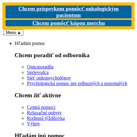
Chcem príspevkom pomôcť onkologickým
pacientom
Chcem pomôcť kúpou merchu
Menu
▲
Hľadám pomoc
Chcem poradiť od odborníka
Onkoporadňa
Sprievodca
Sieť onkopsychológov
Psychologická pomoc pre príbuzných a pozostalých
Chcem žiť aktívne
Centrá pomoci
Relaxačné pobyty
Rodinná týždňovka
Výlety
Hľadám inú pomoc